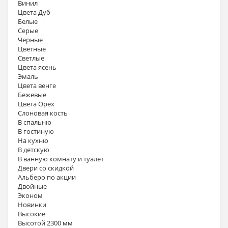
Винил
Цвета Дуб
Белые
Серые
Черные
Цветные
Светлые
Цвета ясень
Эмаль
Цвета венге
Бежевые
Цвета Орех
Слоновая кость
В спальню
В гостиную
На кухню
В детскую
В ванную комнату и туалет
Двери со скидкой
Альберо по акции
Двойные
Эконом
Новинки
Высокие
Высотой 2300 мм