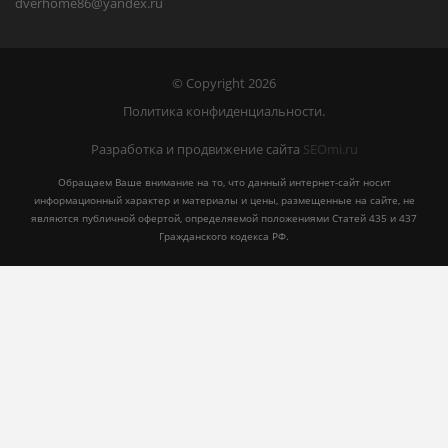
dverhome86@yandex.ru
© Copyright 2026
Политика конфиденциальности.
Разработка и продвижение сайта
SEOmi.ru
Обращаем Ваше внимание на то, что данный интернет-сайт носит
информационный характер и материалы и цены, размещенные на сайте, не
являются публичной офертой, определяемой положениями Статей 435 и 437
Гражданского кодекса РФ.