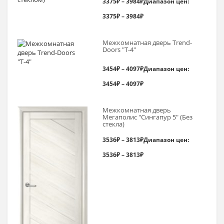
3375
₽
–
3984
₽
Диапазон цен:
3375₽ – 3984₽
Межкомнатная дверь Trend-
Doоrs "Т-4"
3454
₽
–
4097
₽
Диапазон цен:
3454₽ – 4097₽
Межкомнатная дверь
Мегаполис "Сингапур 5" (Без
стекла)
3536
₽
–
3813
₽
Диапазон цен:
3536₽ – 3813₽