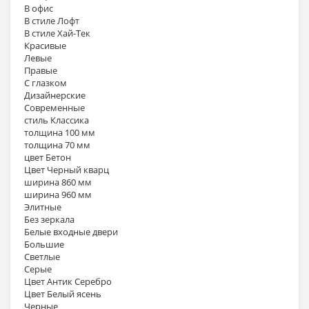
В офис
В стиле Лофт
В стиле Хай-Тек
Красивые
Левые
Правые
С глазком
Дизайнерские
Современные
стиль Классика
толщина 100 мм
толщина 70 мм
цвет Бетон
Цвет Черный кварц
ширина 860 мм
ширина 960 мм
Элитные
Без зеркала
Белые входные двери
Большие
Светлые
Серые
Цвет Антик Серебро
Цвет Белый ясень
Черные