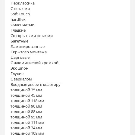
Неоклассика
С петлями
Soft Touch
hardflex
Филенчатые
Гладкие
Со скрытыми петлями
Багетные
Ламинированные
Скрытого монтажа
Царговые
С алюминиевой кромкой
Экошпон
Глухие
С зеркалом
Входные двери в квартиру
толщиной 75 мм
толщиной 45 мм
толщиной 118 мм
толщиной 90 мм
толщиной 88 мм
толщиной 95 мм
толщиной 111 мм
толщиной 74 мм
толщиной 108 мм