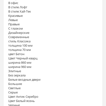
В офис
В стиле Лофт
В стиле Хай-Тек
Красивые
Левые
Правые
С глазком
Дизайнерские
Современные
стиль Классика
толщина 100 мм
толщина 70 мм
цвет Бетон
Цвет Черный кварц
ширина 860 мм
ширина 960 мм
Элитные
Без зеркала
Белые входные двери
Большие
Светлые
Серые
Цвет Антик Серебро
Цвет Белый ясень
Черные