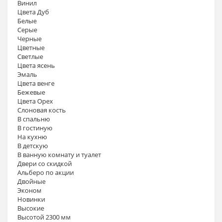
Винил
Цвета Дуб
Белые
Серые
Черные
Цветные
Светлые
Цвета ясень
Эмаль
Цвета венге
Бежевые
Цвета Орех
Слоновая кость
В спальню
В гостиную
На кухню
В детскую
В ванную комнату и туалет
Двери со скидкой
Альберо по акции
Двойные
Эконом
Новинки
Высокие
Высотой 2300 мм