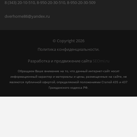
8 (343) 20-10-510, 8-950-20-30-510, 8-950-20-30-509
dverhome86@yandex.ru
© Copyright 2026
Политика конфиденциальности.
Разработка и продвижение сайта
SEOmi.ru
Обращаем Ваше внимание на то, что данный интернет-сайт носит
информационный характер и материалы и цены, размещенные на сайте, не
являются публичной офертой, определяемой положениями Статей 435 и 437
Гражданского кодекса РФ.