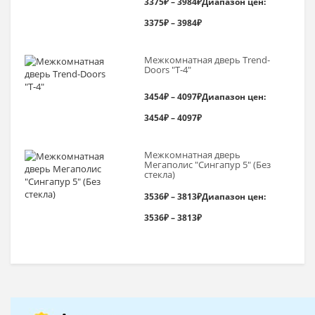
3375
₽
–
3984
₽
Диапазон цен:
3375₽ – 3984₽
Межкомнатная дверь Trend-
Doоrs "Т-4"
3454
₽
–
4097
₽
Диапазон цен:
3454₽ – 4097₽
Межкомнатная дверь
Мегаполис "Сингапур 5" (Без
стекла)
3536
₽
–
3813
₽
Диапазон цен:
3536₽ – 3813₽