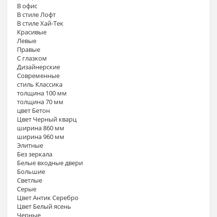
В офис
В стиле Лофт
В стиле Хай-Тек
Красивые
Левые
Правые
С глазком
Дизайнерские
Современные
стиль Классика
толщина 100 мм
толщина 70 мм
цвет Бетон
Цвет Черный кварц
ширина 860 мм
ширина 960 мм
Элитные
Без зеркала
Белые входные двери
Большие
Светлые
Серые
Цвет Антик Серебро
Цвет Белый ясень
Черные