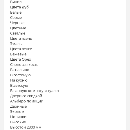
Винил
Цвета Дуб
Белые
Серые
Черные
Цветные
Светлые
Цвета ясень
Эмаль
Цвета венге
Бежевые
Цвета Орех
Слоновая кость
В спальню
В гостиную
На кухню
В детскую
В ванную комнату и туалет
Двери со скидкой
Альберо по акции
Двойные
Эконом
Новинки
Высокие
Высотой 2300 мм