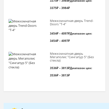
3375
₽
–
3984
₽
Диапазон цен:
3375₽ – 3984₽
Межкомнатная дверь Trend-
Doоrs "Т-4"
3454
₽
–
4097
₽
Диапазон цен:
3454₽ – 4097₽
Межкомнатная дверь
Мегаполис "Сингапур 5" (Без
стекла)
3536
₽
–
3813
₽
Диапазон цен:
3536₽ – 3813₽