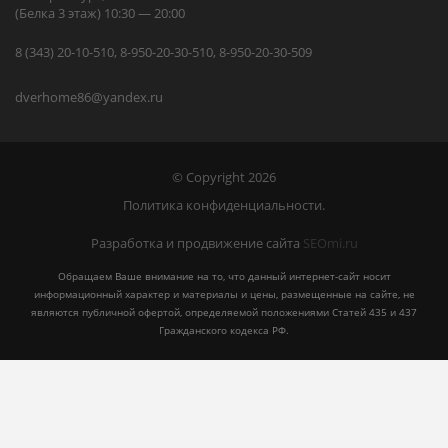
(Белка 3 этаж) 10:30 — 20:00
8 (343) 20-10-510, 8-950-20-30-510, 8-950-20-30-509
dverhome86@yandex.ru
© Copyright 2026
Политика конфиденциальности.
Разработка и продвижение сайта
SEOmi.ru
Обращаем Ваше внимание на то, что данный интернет-сайт носит
информационный характер и материалы и цены, размещенные на сайте, не
являются публичной офертой, определяемой положениями Статей 435 и 437
Гражданского кодекса РФ.