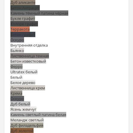
Дуб аликанте
Бетон Антрацит
Камень тёмный патина чёрная
Букле графит
Колоре графит
Терракота
Бетон графит
Оскуро
Внутренняя отделка
Бьянко
Лиственница темная
Бетон известковый
Ферро
Ultratex белый
Белый
Белое дерево
Лиственница крем
Крема
Оскуро
Дуб белый
Ясень жемчуг
Камень светлый патина белая
Меландж светлый
Дуб филадельфия
Дуб золотой