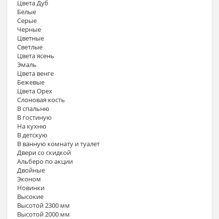
Цвета Дуб
Белые
Серые
Черные
Цветные
Светлые
Цвета ясень
Эмаль
Цвета венге
Бежевые
Цвета Орех
Слоновая кость
В спальню
В гостиную
На кухню
В детскую
В ванную комнату и туалет
Двери со скидкой
Альберо по акции
Двойные
Эконом
Новинки
Высокие
Высотой 2300 мм
Высотой 2000 мм