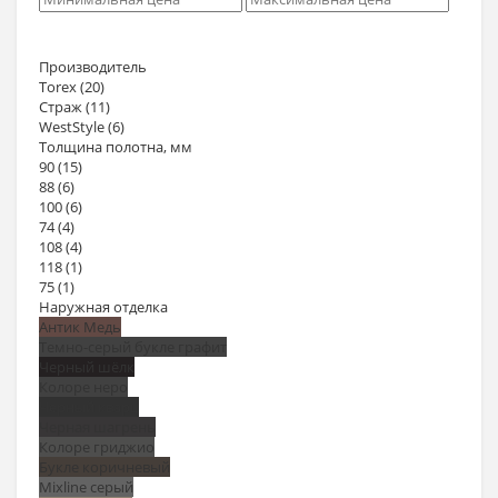
Производитель
Torex
(20)
Страж
(11)
WestStyle
(6)
Толщина полотна, мм
90
(15)
88
(6)
100
(6)
74
(4)
108
(4)
118
(1)
75
(1)
Наружная отделка
Антик Медь
Темно-серый букле графит
Черный шёлк
Колоре неро
Черный кварц
Черная шагрень
Колоре гриджио
Букле коричневый
Mixline серый