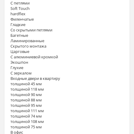
С петлями
Soft Touch
hardflex
Филенчатые
Гладкие
Со скрытыми петлями
Багетные
Ламинированные
Скрытого монтажа
Царговые
С алюминиевой кромкой
Экошпон
Глухие
С зеркалом
Входные двери в квартиру
толщиной 45 мм
толщиной 118 мм
толщиной 90 мм
толщиной 88 мм
толщиной 95 мм
толщиной 111 мм
толщиной 74 мм
толщиной 108 мм
толщиной 75 мм
В офис