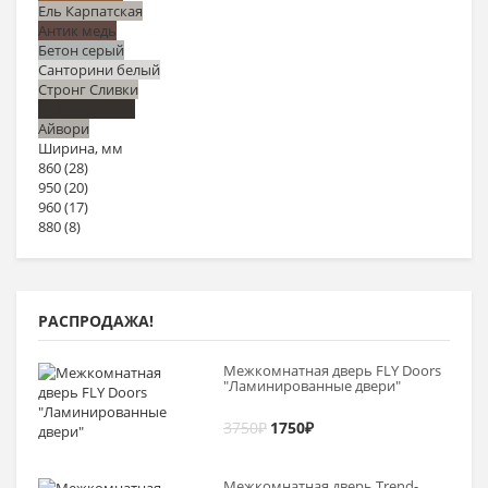
Ель Карпатская
Антик медь
Бетон серый
Санторини белый
Стронг Сливки
Дуб угольный
Айвори
Ширина, мм
860
(28)
950
(20)
960
(17)
880
(8)
РАСПРОДАЖА!
Межкомнатная дверь FLY Doors
"Ламинированные двери"
3750
₽
1750
₽
Межкомнатная дверь Trend-