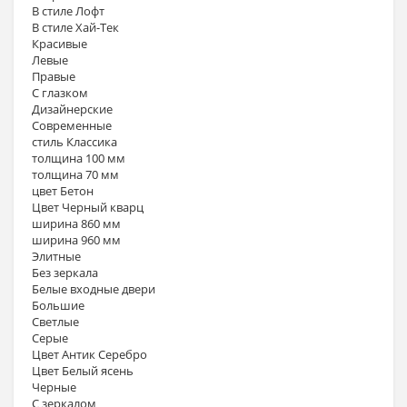
В стиле Лофт
В стиле Хай-Тек
Красивые
Левые
Правые
С глазком
Дизайнерские
Современные
стиль Классика
толщина 100 мм
толщина 70 мм
цвет Бетон
Цвет Черный кварц
ширина 860 мм
ширина 960 мм
Элитные
Без зеркала
Белые входные двери
Большие
Светлые
Серые
Цвет Антик Серебро
Цвет Белый ясень
Черные
С зеркалом