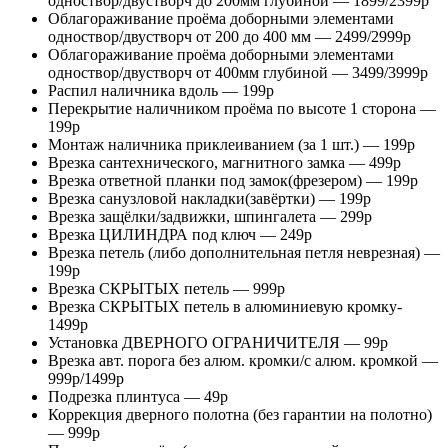
одноствор/двустворч до 200мм глубиной — 1899/2399р
Облагораживание проёма доборными элементами
одноствор/двустворч от 200 до 400 мм — 2499/2999р
Облагораживание проёма доборными элементами
одноствор/двустворч от 400мм глубиной — 3499/3999р
Распил наличника вдоль — 199р
Перекрытие наличником проёма по высоте 1 сторона —
199р
Монтаж наличника приклеиванием (за 1 шт.) — 199р
Врезка сантехнического, магнитного замка — 499р
Врезка ответной планки под замок(фрезером) — 199р
Врезка санузловой накладки(завёртки) — 199р
Врезка защёлки/задвижки, шпингалета — 299р
Врезка ЦИЛИНДРА под ключ — 249р
Врезка петель (либо дополнительная петля неврезная) —
199р
Врезка СКРЫТЫХ петель — 999р
Врезка СКРЫТЫХ петель в алюминиевую кромку-
1499р
Установка ДВЕРНОГО ОГРАНИЧИТЕЛЯ — 99р
Врезка авт. порога без алюм. кромки/с алюм. кромкой —
999р/1499р
Подрезка плинтуса — 49р
Коррекция дверного полотна (без гарантии на полотно)
— 999р