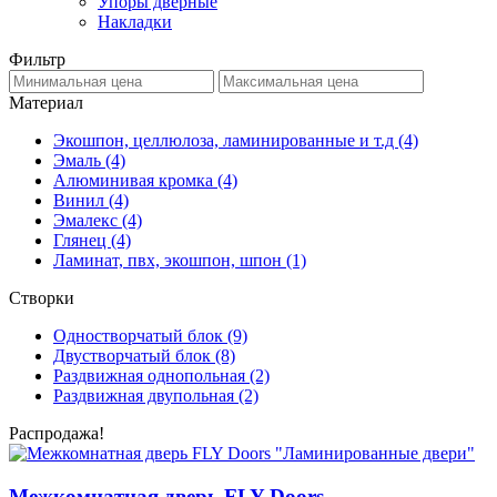
Упоры дверные
Накладки
Фильтр
Материал
Экошпон, целлюлоза, ламинированные и т.д
(4)
Эмаль
(4)
Алюминивая кромка
(4)
Винил
(4)
Эмалекс
(4)
Глянец
(4)
Ламинат, пвх, экошпон, шпон
(1)
Створки
Одностворчатый блок
(9)
Двустворчатый блок
(8)
Раздвижная однопольная
(2)
Раздвижная двупольная
(2)
Распродажа!
Межкомнатная дверь FLY Doors