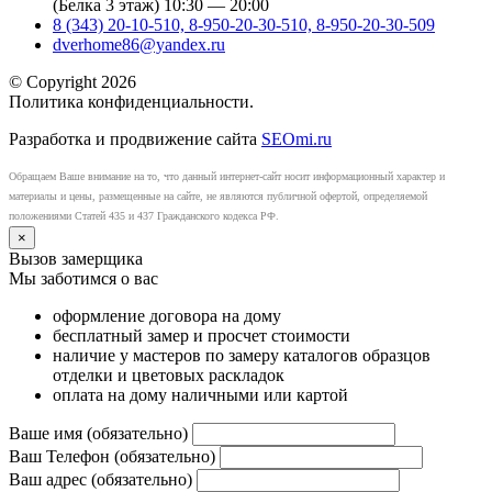
(Белка 3 этаж) 10:30 — 20:00
8 (343) 20-10-510, 8-950-20-30-510, 8-950-20-30-509
dverhome86@yandex.ru
© Copyright 2026
Политика конфиденциальности.
Разработка и продвижение сайта
SEOmi.ru
Обращаем Ваше внимание на то, что данный интернет-сайт носит информационный характер и
материалы и цены, размещенные на сайте, не являются публичной офертой, определяемой
положениями Статей 435 и 437 Гражданского кодекса РФ.
×
Вызов замерщика
Мы заботимся о вас
оформление договора на дому
бесплатный замер и просчет стоимости
наличие у мастеров по замеру каталогов образцов
отделки и цветовых раскладок
оплата на дому наличными или картой
Ваше имя (обязательно)
Ваш Телефон (обязательно)
Ваш адрес (обязательно)