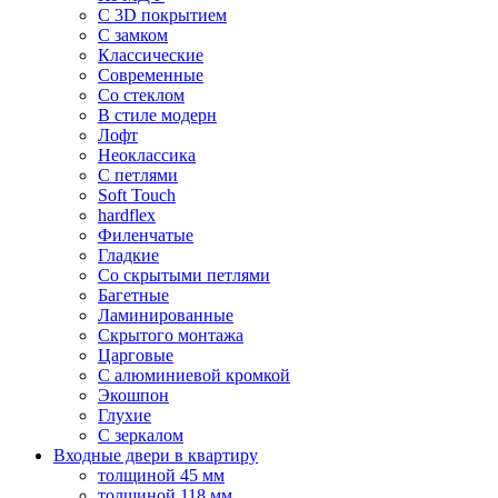
С 3D покрытием
С замком
Классические
Современные
Со стеклом
В стиле модерн
Лофт
Неоклассика
С петлями
Soft Touch
hardflex
Филенчатые
Гладкие
Со скрытыми петлями
Багетные
Ламинированные
Скрытого монтажа
Царговые
С алюминиевой кромкой
Экошпон
Глухие
С зеркалом
Входные двери в квартиру
толщиной 45 мм
толщиной 118 мм