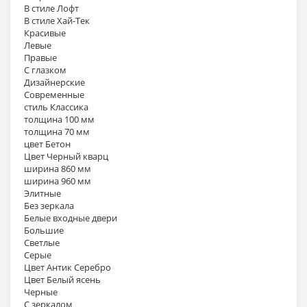
В стиле Лофт
В стиле Хай-Тек
Красивые
Левые
Правые
С глазком
Дизайнерские
Современные
стиль Классика
толщина 100 мм
толщина 70 мм
цвет Бетон
Цвет Черный кварц
ширина 860 мм
ширина 960 мм
Элитные
Без зеркала
Белые входные двери
Большие
Светлые
Серые
Цвет Антик Серебро
Цвет Белый ясень
Черные
С зеркалом