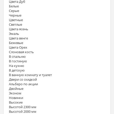
Цвета Дуб
Белые
Серые
Черные
Цветные
Светлые
Цвета ясень
Эмаль
Цвета венге
Бежевые
Цвета Орех
Слоновая кость
В спальню
В гостиную
На кухню
В детскую
В ванную комнату и туалет
Двери со скидкой
Альберо по акции
Двойные
Эконом
Новинки
Высокие
Высотой 2300 мм
Высотой 2000 мм