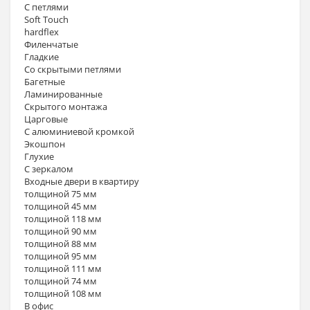
С петлями
Soft Touch
hardflex
Филенчатые
Гладкие
Со скрытыми петлями
Багетные
Ламинированные
Скрытого монтажа
Царговые
С алюминиевой кромкой
Экошпон
Глухие
С зеркалом
Входные двери в квартиру
толщиной 75 мм
толщиной 45 мм
толщиной 118 мм
толщиной 90 мм
толщиной 88 мм
толщиной 95 мм
толщиной 111 мм
толщиной 74 мм
толщиной 108 мм
В офис