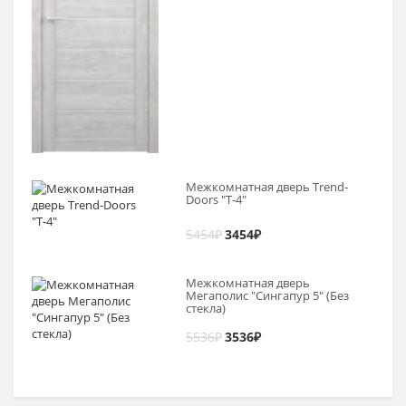
Межкомнатная дверь Trend-
Doоrs "Т-4"
5454
₽
3454
₽
Межкомнатная дверь
Мегаполис "Сингапур 5" (Без
стекла)
5536
₽
3536
₽