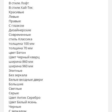
В стиле Лофт
В стиле Хай-Тек
Красивые
Левые
Правые
С глазком
Дизайнерские
Современные
стиль Классика
толщина 100 мм
толщина 70 мм
цвет Бетон
Цвет Черный кварц
ширина 860 мм
ширина 960 мм
Элитные
Без зеркала
Белые входные двери
Большие
Светлые
Серые
Цвет Антик Серебро
Цвет Белый ясень
Черные
С зеркалом