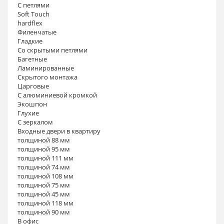
С петлями
Soft Touch
hardflex
Филенчатые
Гладкие
Со скрытыми петлями
Багетные
Ламинированные
Скрытого монтажа
Царговые
С алюминиевой кромкой
Экошпон
Глухие
С зеркалом
Входные двери в квартиру
толщиной 88 мм
толщиной 95 мм
толщиной 111 мм
толщиной 74 мм
толщиной 108 мм
толщиной 75 мм
толщиной 45 мм
толщиной 118 мм
толщиной 90 мм
В офис