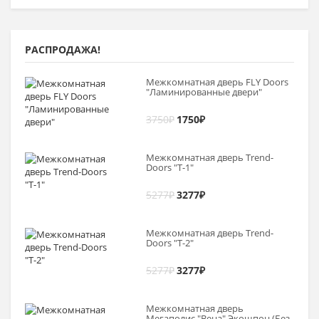
РАСПРОДАЖА!
Межкомнатная дверь FLY Doors
"Ламинированные двери"
3750
₽
1750
₽
Межкомнатная дверь Trend-
Doоrs "Т-1"
5277
₽
3277
₽
Межкомнатная дверь Trend-
Doоrs "Т-2"
5277
₽
3277
₽
Межкомнатная дверь
Мегаполис "Вена" Экошпон (Без