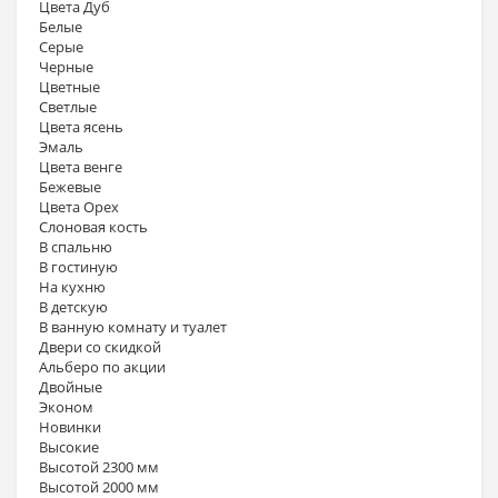
Цвета Дуб
Белые
Серые
Черные
Цветные
Светлые
Цвета ясень
Эмаль
Цвета венге
Бежевые
Цвета Орех
Слоновая кость
В спальню
В гостиную
На кухню
В детскую
В ванную комнату и туалет
Двери со скидкой
Альберо по акции
Двойные
Эконом
Новинки
Высокие
Высотой 2300 мм
Высотой 2000 мм