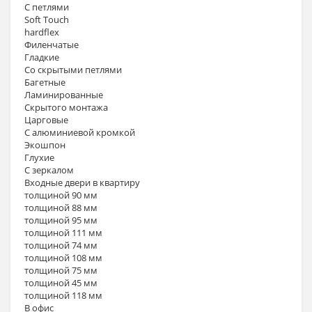
С петлями
Soft Touch
hardflex
Филенчатые
Гладкие
Со скрытыми петлями
Багетные
Ламинированные
Скрытого монтажа
Царговые
С алюминиевой кромкой
Экошпон
Глухие
С зеркалом
Входные двери в квартиру
толщиной 90 мм
толщиной 88 мм
толщиной 95 мм
толщиной 111 мм
толщиной 74 мм
толщиной 108 мм
толщиной 75 мм
толщиной 45 мм
толщиной 118 мм
В офис