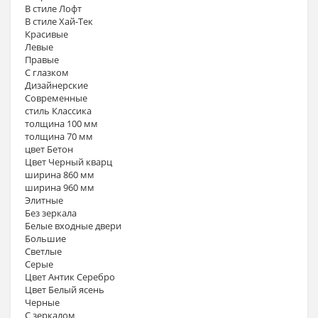
В стиле Лофт
В стиле Хай-Тек
Красивые
Левые
Правые
С глазком
Дизайнерские
Современные
стиль Классика
толщина 100 мм
толщина 70 мм
цвет Бетон
Цвет Черный кварц
ширина 860 мм
ширина 960 мм
Элитные
Без зеркала
Белые входные двери
Большие
Светлые
Серые
Цвет Антик Серебро
Цвет Белый ясень
Черные
С зеркалом