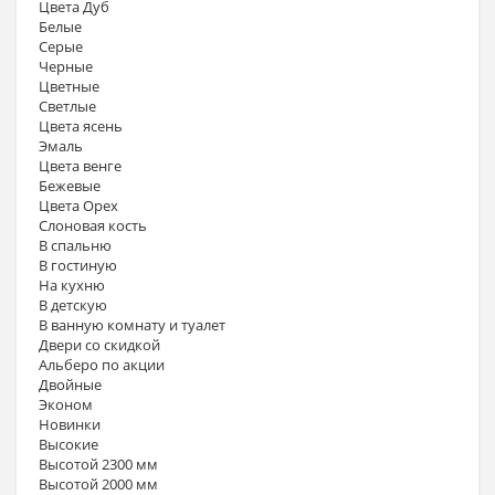
Цвета Дуб
Белые
Серые
Черные
Цветные
Светлые
Цвета ясень
Эмаль
Цвета венге
Бежевые
Цвета Орех
Слоновая кость
В спальню
В гостиную
На кухню
В детскую
В ванную комнату и туалет
Двери со скидкой
Альберо по акции
Двойные
Эконом
Новинки
Высокие
Высотой 2300 мм
Высотой 2000 мм