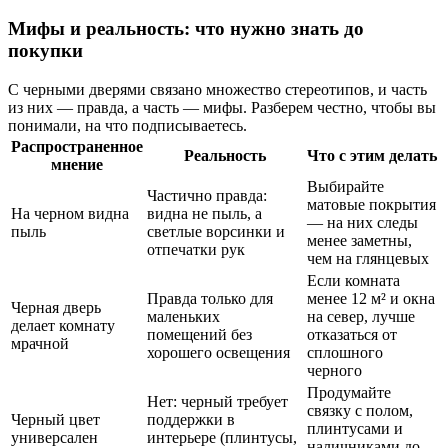
Мифы и реальность: что нужно знать до
покупки
С черными дверями связано множество стереотипов, и часть
из них — правда, а часть — мифы. Разберем честно, чтобы вы
понимали, на что подписываетесь.
Распространенное
Реальность
Что с этим делать
мнение
Выбирайте
Частично правда:
матовые покрытия
На черном видна
видна не пыль, а
— на них следы
пыль
светлые ворсинки и
менее заметны,
отпечатки рук
чем на глянцевых
Если комната
Правда только для
менее 12 м² и окна
Черная дверь
маленьких
на север, лучше
делает комнату
помещений без
отказаться от
мрачной
хорошего освещения
сплошного
черного
Продумайте
Нет: черный требует
связку с полом,
Черный цвет
поддержки в
плинтусами и
универсален
интерьере (плинтусы,
наличниками до