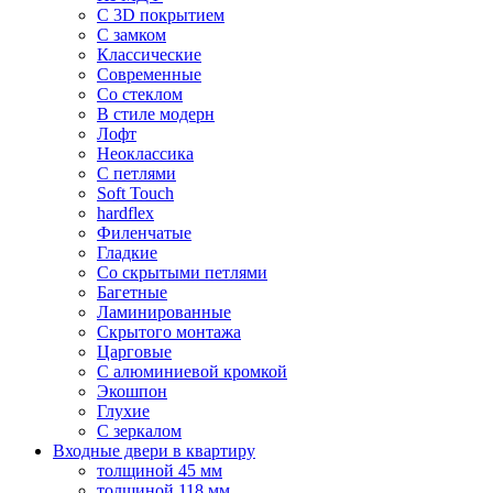
С 3D покрытием
С замком
Классические
Современные
Со стеклом
В стиле модерн
Лофт
Неоклассика
С петлями
Soft Touch
hardflex
Филенчатые
Гладкие
Со скрытыми петлями
Багетные
Ламинированные
Скрытого монтажа
Царговые
С алюминиевой кромкой
Экошпон
Глухие
С зеркалом
Входные двери в квартиру
толщиной 45 мм
толщиной 118 мм