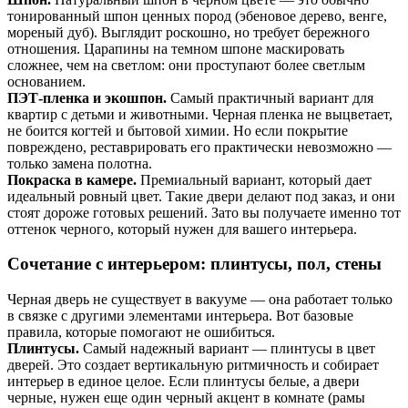
тонированный шпон ценных пород (эбеновое дерево, венге,
мореный дуб). Выглядит роскошно, но требует бережного
отношения. Царапины на темном шпоне маскировать
сложнее, чем на светлом: они проступают более светлым
основанием.
ПЭТ-пленка и экошпон.
Самый практичный вариант для
квартир с детьми и животными. Черная пленка не выцветает,
не боится когтей и бытовой химии. Но если покрытие
повреждено, реставрировать его практически невозможно —
только замена полотна.
Покраска в камере.
Премиальный вариант, который дает
идеальный ровный цвет. Такие двери делают под заказ, и они
стоят дороже готовых решений. Зато вы получаете именно тот
оттенок черного, который нужен для вашего интерьера.
Сочетание с интерьером: плинтусы, пол, стены
Черная дверь не существует в вакууме — она работает только
в связке с другими элементами интерьера. Вот базовые
правила, которые помогают не ошибиться.
Плинтусы.
Самый надежный вариант — плинтусы в цвет
дверей. Это создает вертикальную ритмичность и собирает
интерьер в единое целое. Если плинтусы белые, а двери
черные, нужен еще один черный акцент в комнате (рамы