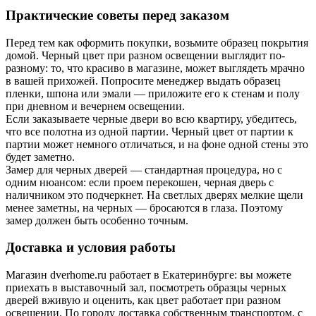
Практические советы перед заказом
Перед тем как оформить покупки, возьмите образец покрытия
домой. Черный цвет при разном освещении выглядит по-
разному: то, что красиво в магазине, может выглядеть мрачно
в вашей прихожей. Попросите менеджер выдать образец
пленки, шпона или эмали — приложите его к стенам и полу
при дневном и вечернем освещении.
Если заказываете черные двери во всю квартиру, убедитесь,
что все полотна из одной партии. Черный цвет от партии к
партии может немного отличаться, и на фоне одной стены это
будет заметно.
Замер для черных дверей — стандартная процедура, но с
одним нюансом: если проем перекошен, черная дверь с
наличником это подчеркнет. На светлых дверях мелкие щели
менее заметны, на черных — бросаются в глаза. Поэтому
замер должен быть особенно точным.
Доставка и условия работы
Магазин dverhome.ru работает в Екатеринбурге: вы можете
приехать в выставочный зал, посмотреть образцы черных
дверей вживую и оценить, как цвет работает при разном
освещении. По городу доставка собственным транспортом, с