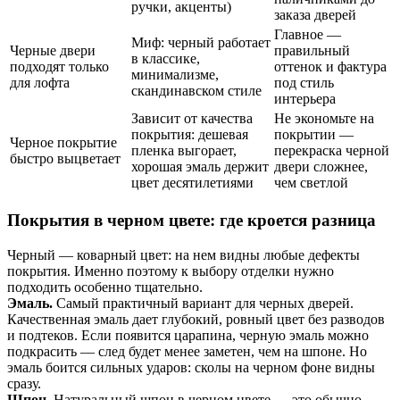
ручки, акценты)
заказа дверей
Главное —
Миф: черный работает
Черные двери
правильный
в классике,
подходят только
оттенок и фактура
минимализме,
для лофта
под стиль
скандинавском стиле
интерьера
Зависит от качества
Не экономьте на
покрытия: дешевая
покрытии —
Черное покрытие
пленка выгорает,
перекраска черной
быстро выцветает
хорошая эмаль держит
двери сложнее,
цвет десятилетиями
чем светлой
Покрытия в черном цвете: где кроется разница
Черный — коварный цвет: на нем видны любые дефекты
покрытия. Именно поэтому к выбору отделки нужно
подходить особенно тщательно.
Эмаль.
Самый практичный вариант для черных дверей.
Качественная эмаль дает глубокий, ровный цвет без разводов
и подтеков. Если появится царапина, черную эмаль можно
подкрасить — след будет менее заметен, чем на шпоне. Но
эмаль боится сильных ударов: сколы на черном фоне видны
сразу.
Шпон.
Натуральный шпон в черном цвете — это обычно