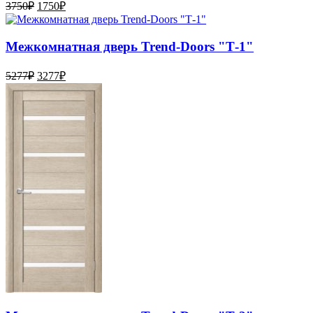
3750
₽
1750
₽
Межкомнатная дверь Trend-Doоrs "Т-1"
5277
₽
3277
₽