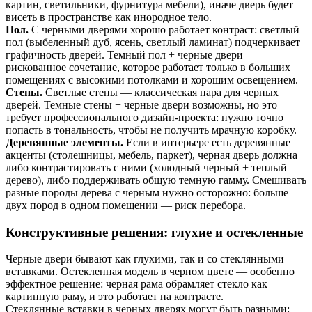
картин, светильники, фурнитура мебели), иначе дверь будет
висеть в пространстве как инородное тело.
Пол.
С черными дверями хорошо работает контраст: светлый
пол (выбеленный дуб, ясень, светлый ламинат) подчеркивает
графичность дверей. Темный пол + черные двери —
рискованное сочетание, которое работает только в больших
помещениях с высокими потолками и хорошим освещением.
Стены.
Светлые стены — классическая пара для черных
дверей. Темные стены + черные двери возможны, но это
требует профессионального дизайн-проекта: нужно точно
попасть в тональность, чтобы не получить мрачную коробку.
Деревянные элементы.
Если в интерьере есть деревянные
акценты (столешницы, мебель, паркет), черная дверь должна
либо контрастировать с ними (холодный черный + теплый
дерево), либо поддерживать общую темную гамму. Смешивать
разные породы дерева с черным нужно осторожно: больше
двух пород в одном помещении — риск перебора.
Конструктивные решения: глухие и остекленные
Черные двери бывают как глухими, так и со стеклянными
вставками. Остекленная модель в черном цвете — особенно
эффектное решение: черная рама обрамляет стекло как
картинную раму, и это работает на контрасте.
Стеклянные вставки в черных дверях могут быть разными: