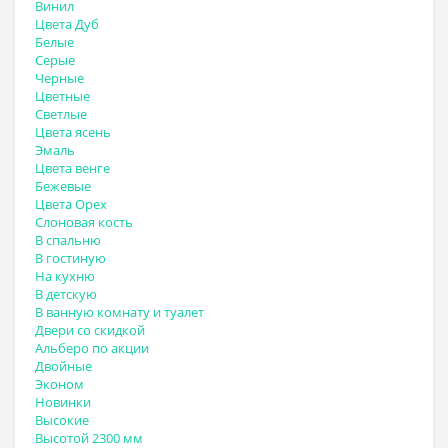
Винил
Цвета Дуб
Белые
Серые
Черные
Цветные
Светлые
Цвета ясень
Эмаль
Цвета венге
Бежевые
Цвета Орех
Слоновая кость
В спальню
В гостиную
На кухню
В детскую
В ванную комнату и туалет
Двери со скидкой
Альберо по акции
Двойные
Эконом
Новинки
Высокие
Высотой 2300 мм