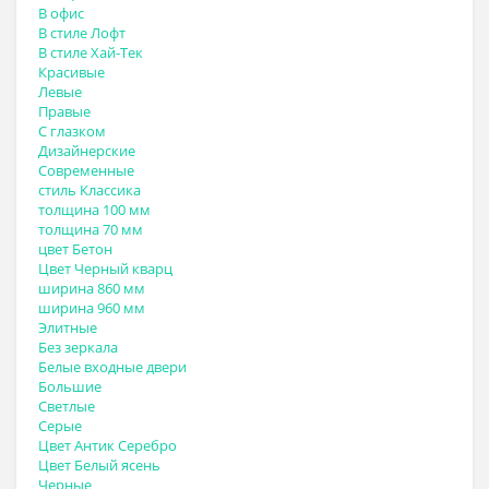
В офис
В стиле Лофт
В стиле Хай-Тек
Красивые
Левые
Правые
С глазком
Дизайнерские
Современные
стиль Классика
толщина 100 мм
толщина 70 мм
цвет Бетон
Цвет Черный кварц
ширина 860 мм
ширина 960 мм
Элитные
Без зеркала
Белые входные двери
Большие
Светлые
Серые
Цвет Антик Серебро
Цвет Белый ясень
Черные