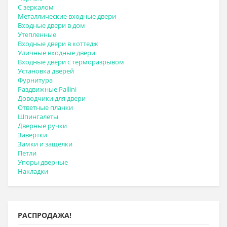
С зеркалом
Металлические входные двери
Входные двери в дом
Утепленные
Входные двери в коттедж
Уличные входные двери
Входные двери с терморазрывом
Установка дверей
Фурнитура
Раздвижные Pallini
Доводчики для двери
Ответные планки
Шпингалеты
Дверные ручки
Завертки
Замки и защелки
Петли
Упоры дверные
Накладки
РАСПРОДАЖА!