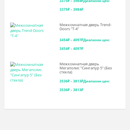
3375
₽
–
3984
₽
Диапазон цен:
3375₽ – 3984₽
Межкомнатная дверь Trend-
Doоrs "Т-4"
3454
₽
–
4097
₽
Диапазон цен:
3454₽ – 4097₽
Межкомнатная дверь
Мегаполис "Сингапур 5" (Без
стекла)
3536
₽
–
3813
₽
Диапазон цен:
3536₽ – 3813₽