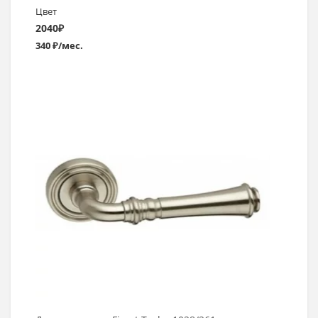
Цвет
2040
₽
340 ₽/мес.
Выбрать >