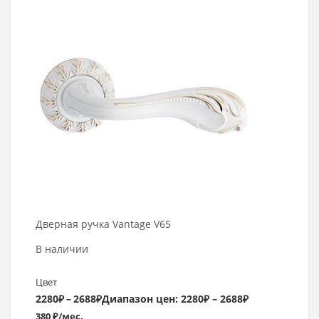
Выбрать >
Дверная ручка Vantage V65
В наличии
Цвет
2280
₽
–
2688
₽
Диапазон цен: 2280₽ – 2688₽
380 ₽/мес.