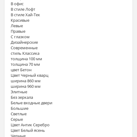
В офис
В стиле Лофт
В стиле Хай-Тек
Красивые
Левые
Правые
С глазком
Дизайнерские
Современные
стиль Классика
толщина 100 мм
толщина 70 мм
цвет Бетон
Цвет Черный кварц
ширина 860 мм
ширина 960 мм
Элитные
Без зеркала
Белые входные двери
Большие
Светлые
Серые
Цвет Антик Серебро
Цвет Белый ясень
Черные