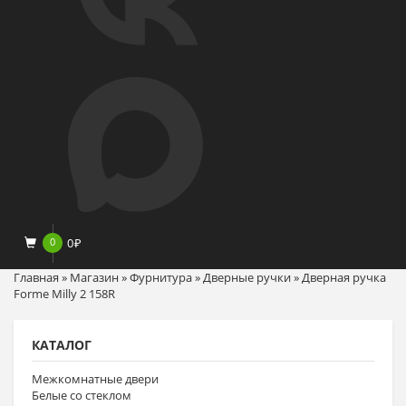
0
0
₽
Главная
»
Магазин
»
Фурнитура
»
Дверные ручки
»
Дверная ручка
Forme Milly 2 158R
КАТАЛОГ
Межкомнатные двери
Белые со стеклом