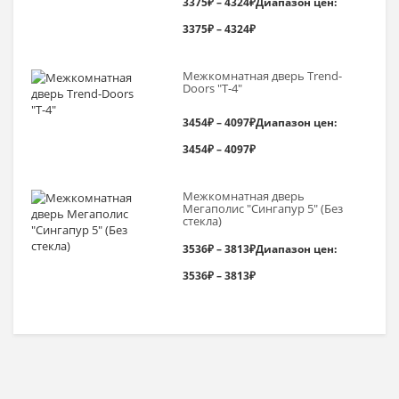
3375
₽
–
4324
₽
Диапазон цен:
3375₽ – 4324₽
Межкомнатная дверь Trend-
Doоrs "Т-4"
3454
₽
–
4097
₽
Диапазон цен:
3454₽ – 4097₽
Межкомнатная дверь
Мегаполис "Сингапур 5" (Без
стекла)
3536
₽
–
3813
₽
Диапазон цен:
3536₽ – 3813₽