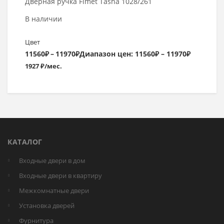
Дверная ручка Fimet Tasha 1028/261
В наличии
Цвет
11560
₽
–
11970
₽
Диапазон цен: 11560₽ – 11970₽
1927 ₽/мес.
КАТАЛОГ
Входные двери в дом
Входные двери в квартиру
Межкомнатные двери
Установка дверей
Фурнитура