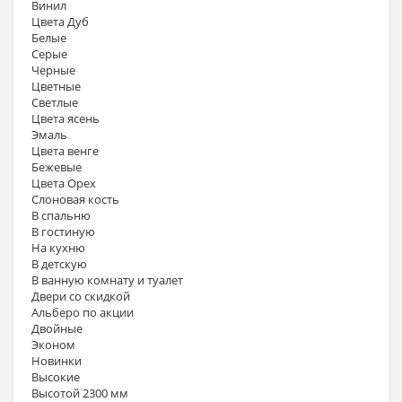
Винил
Цвета Дуб
Белые
Серые
Черные
Цветные
Светлые
Цвета ясень
Эмаль
Цвета венге
Бежевые
Цвета Орех
Слоновая кость
В спальню
В гостиную
На кухню
В детскую
В ванную комнату и туалет
Двери со скидкой
Альберо по акции
Двойные
Эконом
Новинки
Высокие
Высотой 2300 мм