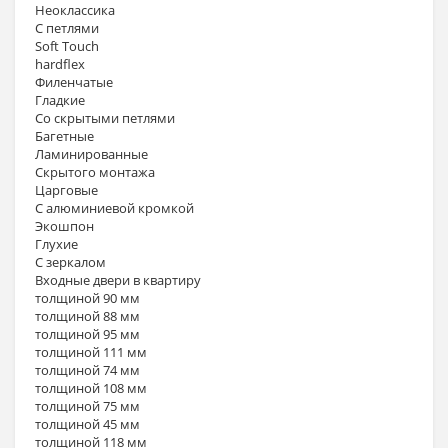
Неоклассика
С петлями
Soft Touch
hardflex
Филенчатые
Гладкие
Со скрытыми петлями
Багетные
Ламинированные
Скрытого монтажа
Царговые
С алюминиевой кромкой
Экошпон
Глухие
С зеркалом
Входные двери в квартиру
толщиной 90 мм
толщиной 88 мм
толщиной 95 мм
толщиной 111 мм
толщиной 74 мм
толщиной 108 мм
толщиной 75 мм
толщиной 45 мм
толщиной 118 мм