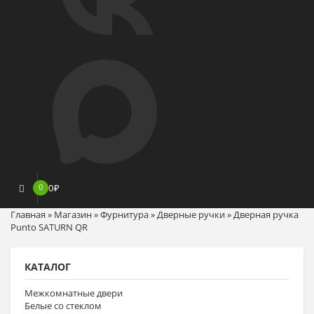
0
0
₽
Главная
»
Магазин
»
Фурнитура
»
Дверные ручки
»
Дверная ручка
Punto SATURN QR
КАТАЛОГ
Межкомнатные двери
Белые со стеклом