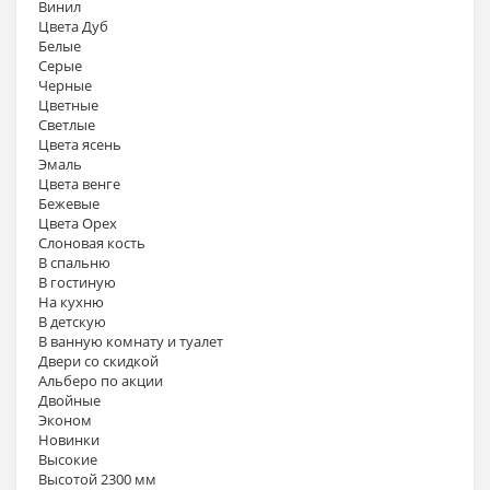
Винил
Цвета Дуб
Белые
Серые
Черные
Цветные
Светлые
Цвета ясень
Эмаль
Цвета венге
Бежевые
Цвета Орех
Слоновая кость
В спальню
В гостиную
На кухню
В детскую
В ванную комнату и туалет
Двери со скидкой
Альберо по акции
Двойные
Эконом
Новинки
Высокие
Высотой 2300 мм