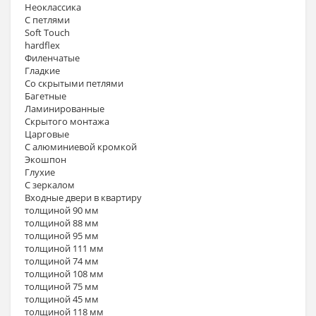
Неоклассика
С петлями
Soft Touch
hardflex
Филенчатые
Гладкие
Со скрытыми петлями
Багетные
Ламинированные
Скрытого монтажа
Царговые
С алюминиевой кромкой
Экошпон
Глухие
С зеркалом
Входные двери в квартиру
толщиной 90 мм
толщиной 88 мм
толщиной 95 мм
толщиной 111 мм
толщиной 74 мм
толщиной 108 мм
толщиной 75 мм
толщиной 45 мм
толщиной 118 мм