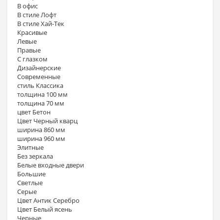
В офис
В стиле Лофт
В стиле Хай-Тек
Красивые
Левые
Правые
С глазком
Дизайнерские
Современные
стиль Классика
толщина 100 мм
толщина 70 мм
цвет Бетон
Цвет Черный кварц
ширина 860 мм
ширина 960 мм
Элитные
Без зеркала
Белые входные двери
Большие
Светлые
Серые
Цвет Антик Серебро
Цвет Белый ясень
Черные