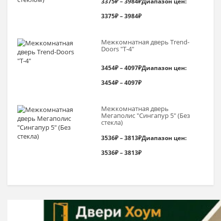
3375
₽
–
3984
₽
Диапазон цен:
3375₽ – 3984₽
Межкомнатная дверь Trend-
Doоrs "Т-4"
3454
₽
–
4097
₽
Диапазон цен:
3454₽ – 4097₽
Межкомнатная дверь
Мегаполис "Сингапур 5" (Без
стекла)
3536
₽
–
3813
₽
Диапазон цен:
3536₽ – 3813₽