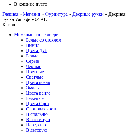
В корзине пусто
Главная
»
Магазин
»
Фурнитура
»
Дверные ручки
»
Дверная
ручка Vantage V64 AL
Каталог
Межкомнатные двери
Белые со стеклом
Винил
Цвета Дуб
Белые
Серые
Черные
Цветные
Светлые
Цвета ясень
Эмаль
Цвета венге
Бежевые
Цвета Орех
Слоновая кость
В спальню
В гостиную
На кухню
В детскую