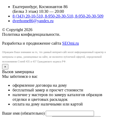
Екатеринбург, Космонавтов 86
(Белка 3 этаж) 10:30 — 20:00
8 (343) 20-10-510, 8-950-20-30-510, 8-950-20-30-509
dverhome86@yandex.ru
© Copyright 2026
Политика конфиденциальности.
Разработка и продвижение сайта
SEOmi.ru
Обращаем Ваше внимание на то, что данный интернет-сайт носит информационный характер и
материалы и цены, размещенные на сайте, не являются публичной офертой, определяемой
положениями Статей 435 и 437 Гражданского кодекса РФ.
×
Вызов замерщика
Мы заботимся о вас
оформление договора на дому
бесплатный замер и просчет стоимости
наличие у мастеров по замеру каталогов образцов
отделки и цветовых раскладок
оплата на дому наличными или картой
Ваше имя (обязательно)