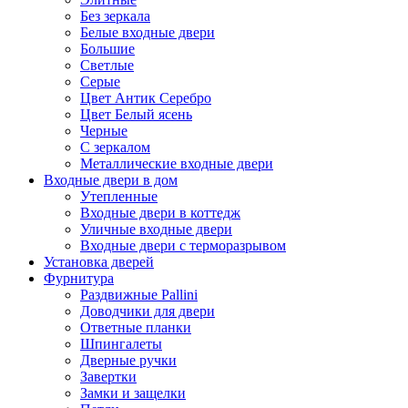
Без зеркала
Белые входные двери
Большие
Светлые
Серые
Цвет Антик Серебро
Цвет Белый ясень
Черные
С зеркалом
Металлические входные двери
Входные двери в дом
Утепленные
Входные двери в коттедж
Уличные входные двери
Входные двери с терморазрывом
Установка дверей
Фурнитура
Раздвижные Pallini
Доводчики для двери
Ответные планки
Шпингалеты
Дверные ручки
Завертки
Замки и защелки