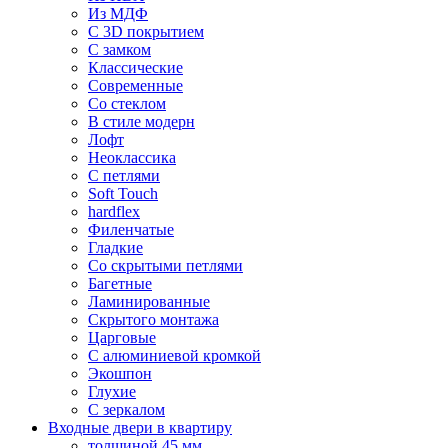
Из МДФ
С 3D покрытием
С замком
Классические
Современные
Со стеклом
В стиле модерн
Лофт
Неоклассика
С петлями
Soft Touch
hardflex
Филенчатые
Гладкие
Со скрытыми петлями
Багетные
Ламинированные
Скрытого монтажа
Царговые
С алюминиевой кромкой
Экошпон
Глухие
С зеркалом
Входные двери в квартиру
толщиной 45 мм