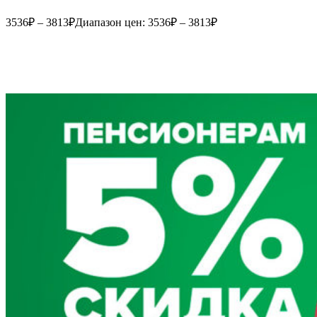
3536
₽
–
3813
₽
Диапазон цен: 3536₽ – 3813₽