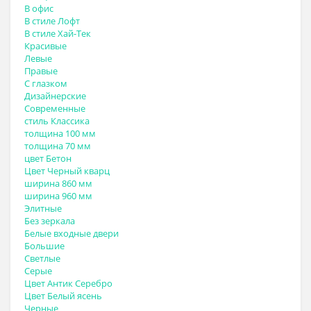
В офис
В стиле Лофт
В стиле Хай-Тек
Красивые
Левые
Правые
С глазком
Дизайнерские
Современные
стиль Классика
толщина 100 мм
толщина 70 мм
цвет Бетон
Цвет Черный кварц
ширина 860 мм
ширина 960 мм
Элитные
Без зеркала
Белые входные двери
Большие
Светлые
Серые
Цвет Антик Серебро
Цвет Белый ясень
Черные