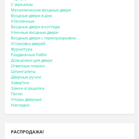
С зеркалом
Металлические входные двери
Входные двери в дом
Утепленные
Входные двери в коттедж
Уличные входные двери
Входные двери с терморазрывом
Установка дверей
Фурнитура
Раздвижные Pallini
Доводчики для двери
Ответные планки
Шпингалеты
Дверные ручки
Завертки
Замки и защелки
Петли
Упоры дверные
Накладки
РАСПРОДАЖА!