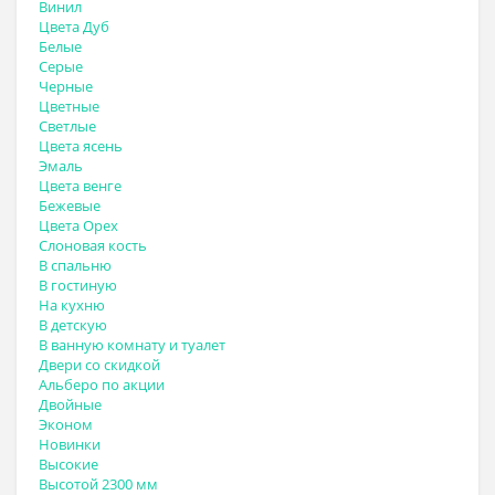
Винил
Цвета Дуб
Белые
Серые
Черные
Цветные
Светлые
Цвета ясень
Эмаль
Цвета венге
Бежевые
Цвета Орех
Слоновая кость
В спальню
В гостиную
На кухню
В детскую
В ванную комнату и туалет
Двери со скидкой
Альберо по акции
Двойные
Эконом
Новинки
Высокие
Высотой 2300 мм