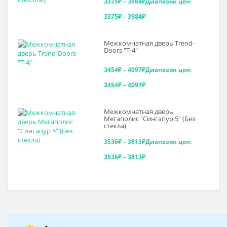
3375
₽
–
3984
₽
Диапазон цен:
3375₽ – 3984₽
Межкомнатная дверь Trend-
Doоrs "Т-4"
3454
₽
–
4097
₽
Диапазон цен:
3454₽ – 4097₽
Межкомнатная дверь
Мегаполис "Сингапур 5" (Без
стекла)
3536
₽
–
3813
₽
Диапазон цен:
3536₽ – 3813₽