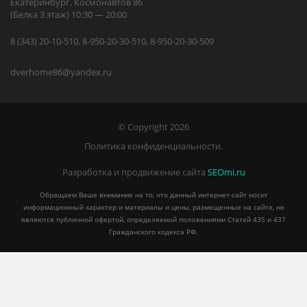
Екатеринбург, Космонавтов 86
(Белка 3 этаж) 10:30 — 20:00
8 (343) 20-10-510, 8-950-20-30-510, 8-950-20-30-509
dverhome86@yandex.ru
© Copyright 2026
Политика конфиденциальности.
Разработка и продвижение сайта
SEOmi.ru
Обращаем Ваше внимание на то, что данный интернет-сайт носит
информационный характер и материалы и цены, размещенные на сайте, не
являются публичной офертой, определяемой положениями Статей 435 и 437
Гражданского кодекса РФ.