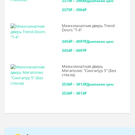
3375
₽
–
3984
₽
Диапазон цен:
3375₽ – 3984₽
Межкомнатная дверь Trend-
Doоrs "Т-4"
3454
₽
–
4097
₽
Диапазон цен:
3454₽ – 4097₽
Межкомнатная дверь
Мегаполис "Сингапур 5" (Без
стекла)
3536
₽
–
3813
₽
Диапазон цен:
3536₽ – 3813₽