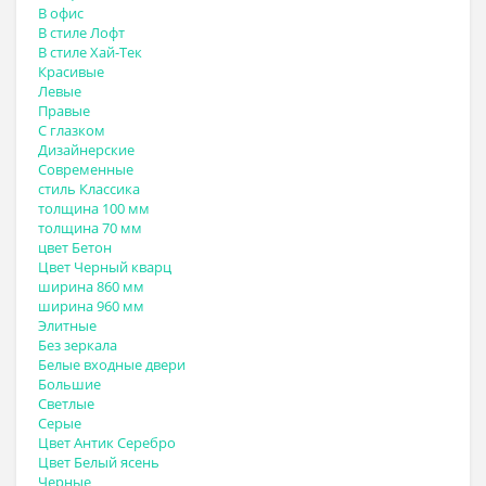
В офис
В стиле Лофт
В стиле Хай-Тек
Красивые
Левые
Правые
С глазком
Дизайнерские
Современные
стиль Классика
толщина 100 мм
толщина 70 мм
цвет Бетон
Цвет Черный кварц
ширина 860 мм
ширина 960 мм
Элитные
Без зеркала
Белые входные двери
Большие
Светлые
Серые
Цвет Антик Серебро
Цвет Белый ясень
Черные