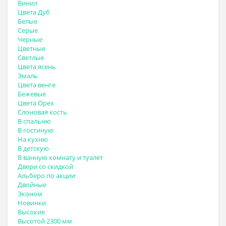
Винил
Цвета Дуб
Белые
Серые
Черные
Цветные
Светлые
Цвета ясень
Эмаль
Цвета венге
Бежевые
Цвета Орех
Слоновая кость
В спальню
В гостиную
На кухню
В детскую
В ванную комнату и туалет
Двери со скидкой
Альберо по акции
Двойные
Эконом
Новинки
Высокие
Высотой 2300 мм