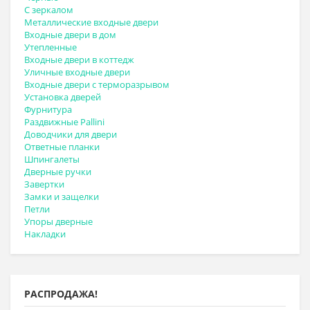
С зеркалом
Металлические входные двери
Входные двери в дом
Утепленные
Входные двери в коттедж
Уличные входные двери
Входные двери с терморазрывом
Установка дверей
Фурнитура
Раздвижные Pallini
Доводчики для двери
Ответные планки
Шпингалеты
Дверные ручки
Завертки
Замки и защелки
Петли
Упоры дверные
Накладки
РАСПРОДАЖА!