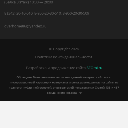
(Белка 3 этаж) 10:30 — 20:00
8 (343) 20-10-510, 8-950-20-30-510, 8-950-20-30-509
dverhome86@yandex.ru
© Copyright 2026
Политика конфиденциальности.
Разработка и продвижение сайта
SEOmi.ru
Обращаем Ваше внимание на то, что данный интернет-сайт носит
информационный характер и материалы и цены, размещенные на сайте, не
являются публичной офертой, определяемой положениями Статей 435 и 437
Гражданского кодекса РФ.