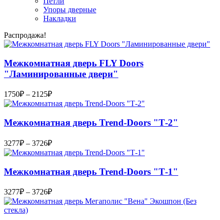
Петли
Упоры дверные
Накладки
Распродажа!
Межкомнатная дверь FLY Doors
"Ламинированные двери"
Диапазон
1750
₽
–
2125
₽
цен:
1750₽
–
Межкомнатная дверь Trend-Doоrs "Т-2"
2125₽
Диапазон
3277
₽
–
3726
₽
цен:
3277₽
–
Межкомнатная дверь Trend-Doоrs "Т-1"
3726₽
Диапазон
3277
₽
–
3726
₽
цен:
3277₽
–