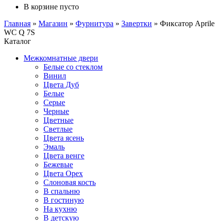
В корзине пусто
Главная
»
Магазин
»
Фурнитура
»
Завертки
»
Фиксатор Aprile
WC Q 7S
Каталог
Межкомнатные двери
Белые со стеклом
Винил
Цвета Дуб
Белые
Серые
Черные
Цветные
Светлые
Цвета ясень
Эмаль
Цвета венге
Бежевые
Цвета Орех
Слоновая кость
В спальню
В гостиную
На кухню
В детскую