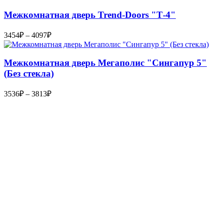
3375₽
–
Межкомнатная дверь Trend-Doоrs "Т-4"
4324₽
Диапазон
3454
₽
–
4097
₽
цен:
3454₽
–
Межкомнатная дверь Мегаполис "Сингапур 5"
4097₽
(Без стекла)
Диапазон
3536
₽
–
3813
₽
цен:
3536₽
–
3813₽