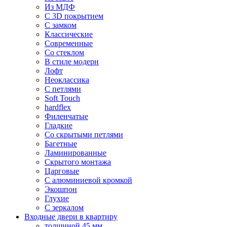
Из МДФ
С 3D покрытием
С замком
Классические
Современные
Со стеклом
В стиле модерн
Лофт
Неоклассика
С петлями
Soft Touch
hardflex
Филенчатые
Гладкие
Со скрытыми петлями
Багетные
Ламинированные
Скрытого монтажа
Царговые
С алюминиевой кромкой
Экошпон
Глухие
С зеркалом
Входные двери в квартиру
толщиной 45 мм