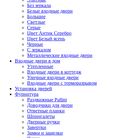
Без зеркала
Белые входные двери
Большие
Светлые
Серые
Цвет Антик Серебро
Цвет Белый ясень
Черные
С зеркалом
Металлические входные двери
Входные двери в дом
Утепленные
Входные двери в коттедж
Уличные входные двери
Входные двери с терморазрывом
Установка дверей
Фурнитура
Раздвижные Pallini
Доводчики для двери
Ответные планки
Шпингалеты
Дверные ручки
Завертки
Замки и защелки