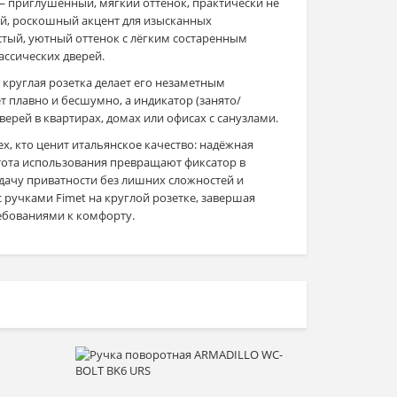
 приглушённый, мягкий оттенок, практически не
й, роскошный акцент для изысканных
стый, уютный оттенок с лёгким состаренным
ассических дверей.
 круглая розетка делает его незаметным
т плавно и бесшумно, а индикатор (занято/
дверей в квартирах, домах или офисах с санузлами.
х, кто ценит итальянское качество: надёжная
тота использования превращают фиксатор в
дачу приватности без лишних сложностей и
 ручками Fimet на круглой розетке, завершая
ебованиями к комфорту.
Выбрать >