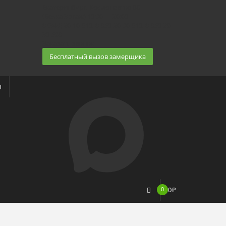
Екатеринбург, Космонавтов 86
(Белка 3 этаж) 10:30 — 20:00
8 (343) 20-10-510, 8-950-20-30-510, 8-950-20-
30-509
Заказать звонок
Бесплатный вызов замерщика
Ы
0
0
₽