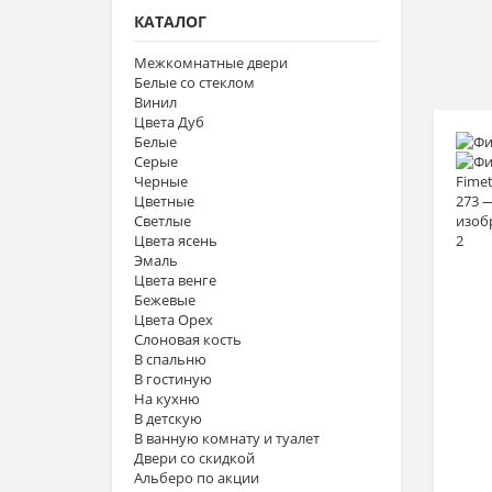
КАТАЛОГ
Межкомнатные двери
Белые со стеклом
Винил
Цвета Дуб
Белые
Серые
Черные
Цветные
Светлые
Цвета ясень
Эмаль
Цвета венге
Бежевые
Цвета Орех
Слоновая кость
В спальню
В гостиную
На кухню
В детскую
В ванную комнату и туалет
Двери со скидкой
Альберо по акции