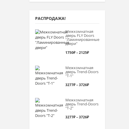
РАСПРОДАЖА!
Межкомнатная
дверь FLY Doors
"Ламинированные
двери"
Диапазон
1750
₽
–
2125
₽
цен:
Межкомнатная
1750₽
дверь Trend-Doоrs
"Т-1"
–
Диапазон
3277
₽
–
3726
₽
2125₽
цен:
Межкомнатная
3277₽
дверь Trend-Doоrs
"Т-2"
–
Диапазон
3277
₽
–
3726
₽
3726₽
цен: