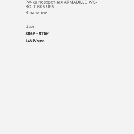
Ручка поворотная ARMADILLO WC-
BOLT BK6 URS
В наличии
Цвет
Диапазон
886
₽
–
976
₽
148 ₽/мес.
цен:
886₽
–
976₽