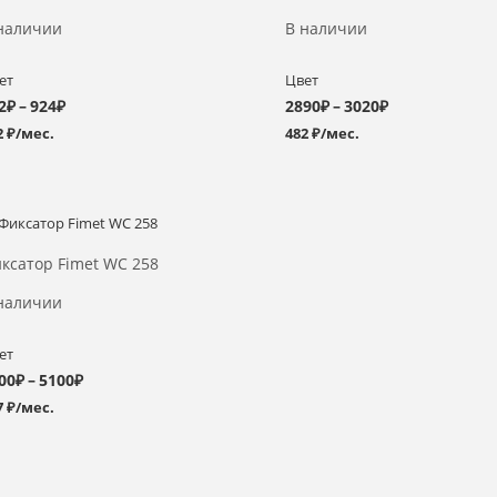
наличии
В наличии
ет
Цвет
Диапазон
Диапазон
2
₽
–
924
₽
2890
₽
–
3020
₽
2 ₽/мес.
482 ₽/мес.
цен:
цен:
792₽
2890₽
–
–
Выбрать >
924₽
3020₽
ксатор Fimet WC 258
наличии
ет
Диапазон
00
₽
–
5100
₽
7 ₽/мес.
цен:
4600₽
–