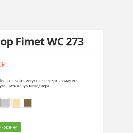
ор Fimet WC 273
Диапазон
0
₽
цен:
ены на сайте могут не совпадать ввиду его
1800₽
уточнить цену у менеджера.
–
1900₽
В корзину