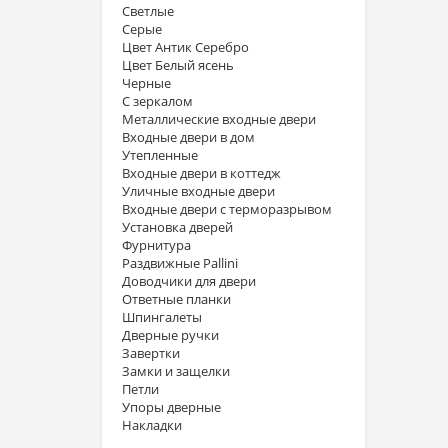
Светлые
Серые
Цвет Антик Серебро
Цвет Белый ясень
Черные
С зеркалом
Металлические входные двери
Входные двери в дом
Утепленные
Входные двери в коттедж
Уличные входные двери
Входные двери с терморазрывом
Установка дверей
Фурнитура
Раздвижные Pallini
Доводчики для двери
Ответные планки
Шпингалеты
Дверные ручки
Завертки
Замки и защелки
Петли
Упоры дверные
Накладки