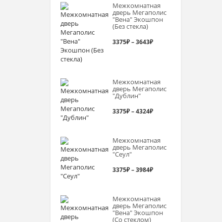
Межкомнатная
3277₽
дверь Мегаполис
"Вена" Экошпон
–
(Без стекла)
3726₽
Диапазон
3375
₽
–
3643
₽
цен:
3375₽
Межкомнатная
–
дверь Мегаполис
"Дублин"
3643₽
Диапазон
3375
₽
–
4324
₽
цен:
Межкомнатная
3375₽
дверь Мегаполис
"Сеул"
–
Диапазон
3375
₽
–
3984
₽
4324₽
цен:
Межкомнатная
3375₽
дверь Мегаполис
"Вена" Экошпон
–
(Со стеклом)