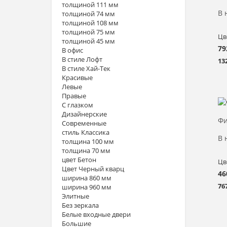
толщиной 111 мм
В 
толщиной 74 мм
толщиной 108 мм
толщиной 75 мм
Цв
толщиной 45 мм
79
В офис
В стиле Лофт
13
В стиле Хай-Тек
Красивые
Левые
Правые
С глазком
Дизайнерские
Фи
Современные
стиль Классика
В 
толщина 100 мм
толщина 70 мм
цвет Бетон
Цв
Цвет Черный кварц
46
ширина 860 мм
76
ширина 960 мм
Элитные
Без зеркала
Белые входные двери
Большие