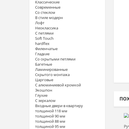
Классические
Современные
Со стеклом
В стиле модерн
Лофт
Неоклассика
С петлями
Soft Touch
hardflex
Филенчатые
Гладкие
Со скрытыми петлями
Багетные
Ламинированные
Скрытого монтажа
Царговые
С алюминиевой кромкой
Экошпон
Глухие
ПО
С зеркалом
Входные двери в квартиру
толщиной 118 мм
толщиной 90 мм
толщиной 88 мм
Ру
толщиной 95 мм