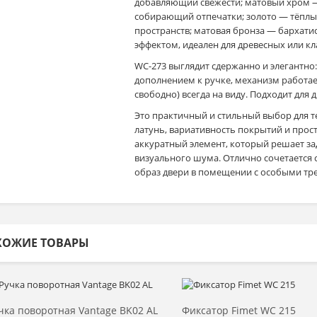
добавляющий свежести; матовый хром —
собирающий отпечатки; золото — тёплы
пространств; матовая бронза — бархати
эффектом, идеален для древесных или кл
WC-273 выглядит сдержанно и элегантно:
дополнением к ручке, механизм работае
свободно) всегда на виду. Подходит для 
Это практичный и стильный выбор для те
латунь, вариативность покрытий и прос
аккуратный элемент, который решает за
визуального шума. Отлично сочетается с
образ двери в помещении с особыми тр
ХОЖИЕ ТОВАРЫ
Выбрать >
Выбрать >
чка поворотная Vantage BK02 AL
Фиксатор Fimet WC 215