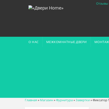
Отзывы 
О НАС
МЕЖКОМНАТНЫЕ ДВЕРИ
МОНТАЖ
Главная
»
Магазин
»
Фурнитура
»
Завертки
»
Фиксатор T