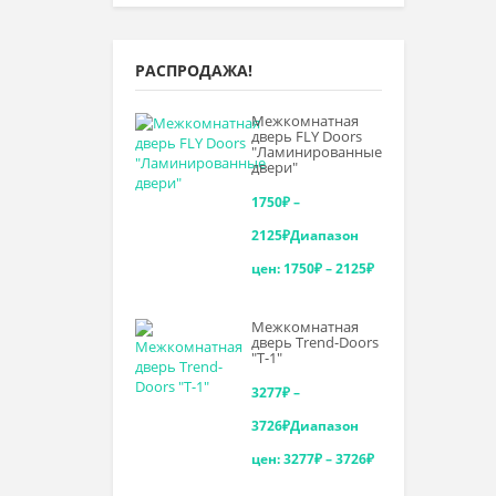
РАСПРОДАЖА!
Межкомнатная
дверь FLY Doors
"Ламинированные
двери"
1750
₽
–
2125
₽
Диапазон
цен: 1750₽ – 2125₽
Межкомнатная
дверь Trend-Doоrs
"Т-1"
3277
₽
–
3726
₽
Диапазон
цен: 3277₽ – 3726₽