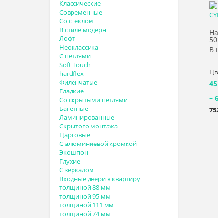
Классические
Современные
Со стеклом
В стиле модерн
На
Лофт
50
Неоклассика
В 
С петлями
Soft Touch
Цв
hardflex
Филенчатые
45
Гладкие
– 
Со скрытыми петлями
Багетные
75
Ламинированные
Скрытого монтажа
Царговые
С алюминиевой кромкой
Экошпон
Глухие
С зеркалом
Входные двери в квартиру
толщиной 88 мм
толщиной 95 мм
толщиной 111 мм
толщиной 74 мм