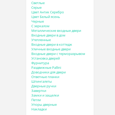
Светлые
Серые
Цвет Антик Серебро
Цвет Белый ясень
Черные
С зеркалом
Металлические входные двери
Входные двери в дом
Утепленные
Входные двери в коттедж
Уличные входные двери
Входные двери с терморазрывом
Установка дверей
Фурнитура
Раздвижные Pallini
Доводчики для двери
Ответные планки
Шпингалеты
Дверные ручки
Завертки
Замки и защелки
Петли
Упоры дверные
Накладки