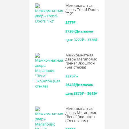
Межкомнатная
дверь Trend-Doоrs
"Т-2"
3277
₽
–
3726
₽
Диапазон
цен: 3277₽ – 3726₽
Межкомнатная
дверь Мегаполис
"Вена" Экошпон
(Без стекла)
3375
₽
–
3643
₽
Диапазон
цен: 3375₽ – 3643₽
Межкомнатная
дверь Мегаполис
"Вена" Экошпон
(Со стеклом)