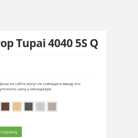
р Tupai 4040 5S Q
ены на сайте могут не совпадать ввиду его
уточнить цену у менеджера.
В корзину