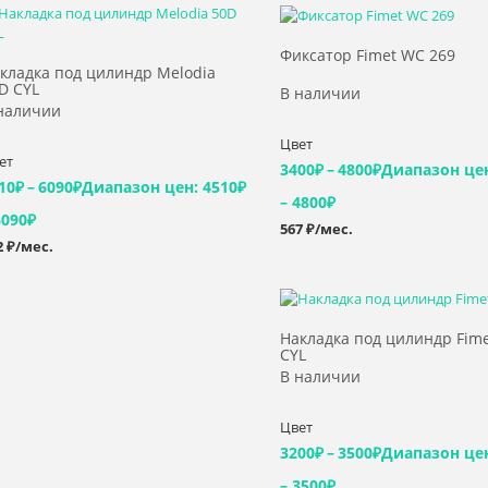
Выбрать >
Выбрать >
Фиксатор Fimet WC 269
кладка под цилиндр Melodia
D СYL
В наличии
наличии
Цвет
ет
3400
₽
–
4800
₽
Диапазон цен
10
₽
–
6090
₽
Диапазон цен: 4510₽
– 4800₽
6090₽
567 ₽/мес.
2 ₽/мес.
Выбрать >
Накладка под цилиндр Fime
CYL
В наличии
Цвет
3200
₽
–
3500
₽
Диапазон цен
– 3500₽