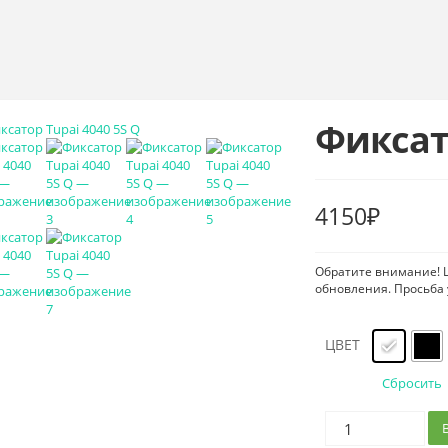
Фиксато
4150
₽
Обратите внимание! Ц
обновления. Просьба 
ЦВЕТ
Сбросить