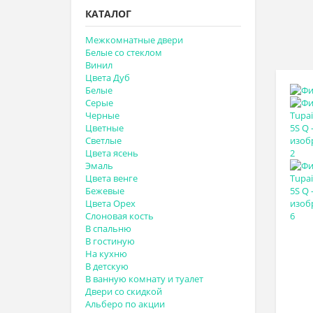
КАТАЛОГ
Межкомнатные двери
Белые со стеклом
Винил
Цвета Дуб
Белые
Серые
Черные
Цветные
Светлые
Цвета ясень
Эмаль
Цвета венге
Бежевые
Цвета Орех
Слоновая кость
В спальню
В гостиную
На кухню
В детскую
В ванную комнату и туалет
Двери со скидкой
Альберо по акции