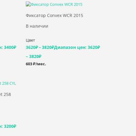
Выбрать >
Фиксатор Convex WCR 2015
В наличии
Цвет
: 3400₽
3620
₽
–
3820
₽
Диапазон цен: 3620₽
– 3820₽
603 ₽/мес.
t 258
: 3200₽