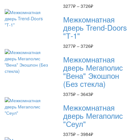
Диапазон
3277
₽
–
3726
₽
цен:
Межкомнатная
3277₽
–
дверь Trend-Doоrs
3726₽
"Т-1"
Диапазон
3277
₽
–
3726
₽
цен:
Межкомнатная
3277₽
–
дверь Мегаполис
3726₽
"Вена" Экошпон
(Без стекла)
Диапазон
3375
₽
–
3643
₽
цен:
Межкомнатная
3375₽
–
дверь Мегаполис
3643₽
"Сеул"
Диапазон
3375
₽
–
3984
₽