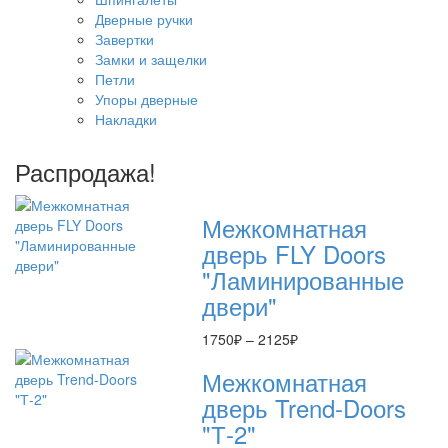
Дверные ручки
Завертки
Замки и защелки
Петли
Упоры дверные
Накладки
Распродажа!
Межкомнатная
дверь FLY Doors
"Ламинированные
двери"
Диапазон
1750
₽
–
2125
₽
цен:
Межкомнатная
1750₽
–
дверь Trend-Doоrs
2125₽
"Т-2"