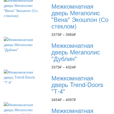
цен:
Межкомнатная
3375₽
–
дверь Мегаполис
3984₽
"Вена" Экошпон (Со
стеклом)
Диапазон
3375
₽
–
3984
₽
цен:
Межкомнатная
3375₽
–
дверь Мегаполис
3984₽
"Дублин"
Диапазон
3375
₽
–
4324
₽
цен:
Межкомнатная
3375₽
–
дверь Trend-Doоrs
4324₽
"Т-4"
Диапазон
3454
₽
–
4097
₽
цен:
Межкомнатная
3454₽