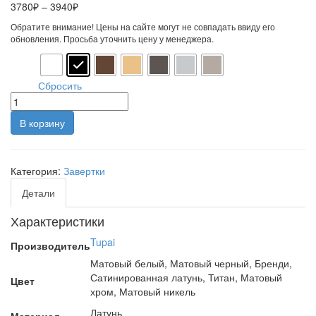
Диапазон
3780
₽
–
3940
₽
цен:
Обратите внимание! Цены на сайте могут не совпадать ввиду его
3780₽
обновления. Просьба уточнить цену у менеджера.
–
3940₽
Цвет
Сбросить
В корзину
Категория:
Завертки
Детали
Характеристики
Tupai
Производитель
Матовый белый, Матовый черный, Бренди,
Сатинированная латунь, Титан, Матовый
Цвет
хром, Матовый никель
Латунь