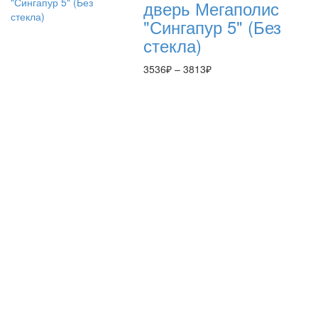
–
дверь Мегаполис
4097₽
"Сингапур 5" (Без
стекла)
Диапазон
3536
₽
–
3813
₽
цен:
3536₽
–
3813₽