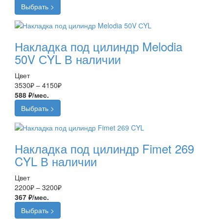
2200₽
Выбрать >
–
2400₽
Накладка под цилиндр Melodia
50V СYL
В наличии
Цвет
Диапазон
3530
₽
–
4150
₽
цен:
588 ₽/мес.
3530₽
Выбрать >
–
4150₽
Накладка под цилиндр Fimet 269
CYL
В наличии
Цвет
Диапазон
2200
₽
–
3200
₽
цен:
367 ₽/мес.
2200₽
Выбрать >
–