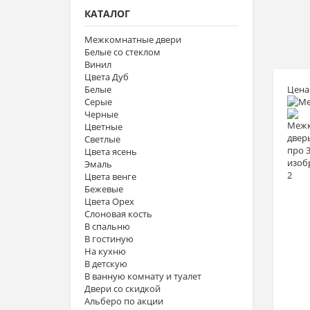
КАТАЛОГ
Межкомнатные двери
Белые со стеклом
Винил
Цвета Дуб
Белые
Цена
Серые
Черные
Цветные
Светлые
Цвета ясень
Эмаль
Цвета венге
Бежевые
Цвета Орех
Слоновая кость
В спальню
В гостиную
На кухню
В детскую
В ванную комнату и туалет
Двери со скидкой
Альберо по акции