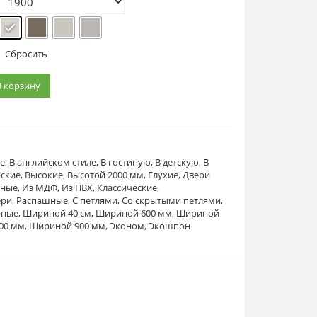
Сбросить
В корзину
е
,
В английском стиле
,
В гостиную
,
В детскую
,
В
ские
,
Высокие
,
Высотой 2000 мм
,
Глухие
,
Двери
йные
,
Из МДФ
,
Из ПВХ
,
Классические
,
ери
,
Распашные
,
С петлями
,
Со скрытыми петлями
,
тные
,
Шириной 40 см
,
Шириной 600 мм
,
Шириной
00 мм
,
Шириной 900 мм
,
Эконом
,
Экошпон