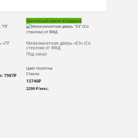
Магнитный замок в подарок
Выбрать >
ь «ПГ
Межкомнатная дверь «E3» (Со
стеклом) от ВФД
Под заказ
Цвет полотна
Стекло
: 7987₽
13740
₽
2290 ₽/мес.