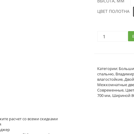
ВЫСОТА, ММ
ЦВЕТ ПОЛОТНА
Категории:
Больши
спальню
,
Владимир
влагостойкие
,
Дво
Межкомнатные дв
Современные
,
Цве
700 мм
,
Шириной 8
жите расчет
со всеми скидками
я
джер