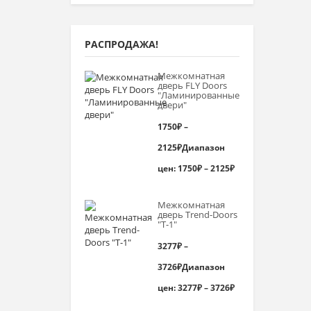
РАСПРОДАЖА!
Межкомнатная
дверь FLY Doors
"Ламинированные
двери"
1750
₽
–
2125
₽
Диапазон
цен: 1750₽ – 2125₽
Межкомнатная
дверь Trend-Doоrs
"Т-1"
3277
₽
–
3726
₽
Диапазон
цен: 3277₽ – 3726₽