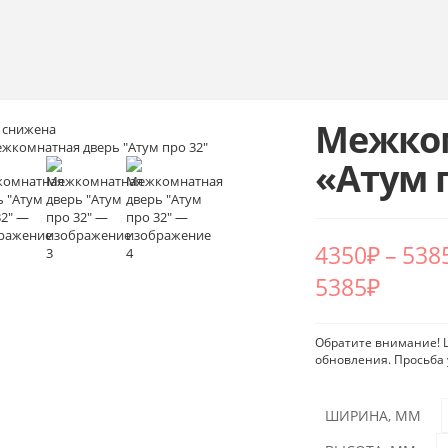
Межком
 снижена
«Атум 
4350
₽
–
538
5385₽
Обратите внимание! Ц
обновления. Просьба 
ШИРИНА, ММ