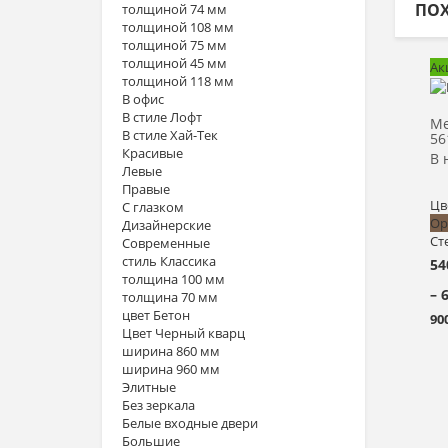
ПО
толщиной 74 мм
толщиной 108 мм
толщиной 75 мм
толщиной 45 мм
Ак
толщиной 118 мм
В офис
В стиле Лофт
Ме
В стиле Хай-Тек
56
Красивые
В 
Левые
Правые
Цв
С глазком
Ор
Дизайнерские
Ст
Современные
стиль Классика
54
толщина 100 мм
– 
толщина 70 мм
цвет Бетон
90
Цвет Черный кварц
ширина 860 мм
ширина 960 мм
Элитные
Без зеркала
Белые входные двери
Большие