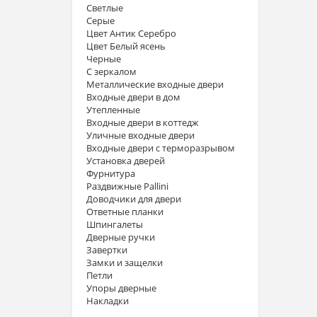
Светлые
Серые
Цвет Антик Серебро
Цвет Белый ясень
Черные
С зеркалом
Металлические входные двери
Входные двери в дом
Утепленные
Входные двери в коттедж
Уличные входные двери
Входные двери с терморазрывом
Установка дверей
Фурнитура
Раздвижные Pallini
Доводчики для двери
Ответные планки
Шпингалеты
Дверные ручки
Завертки
Замки и защелки
Петли
Упоры дверные
Накладки