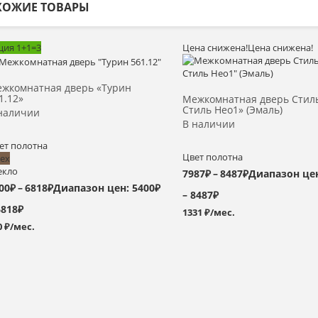
ХОЖИЕ ТОВАРЫ
ция 1+1=3
Цена снижена!
Цена снижена!
Выбрать >
Выбрать >
жкомнатная дверь «Турин
1.12»
Межкомнатная дверь Стил
Стиль Нео1» (Эмаль)
наличии
В наличии
ет полотна
Цвет полотна
ех
екло
7987
₽
–
8487
₽
Диапазон цен
00
₽
–
6818
₽
Диапазон цен: 5400₽
– 8487₽
6818₽
1331 ₽/мес.
0 ₽/мес.