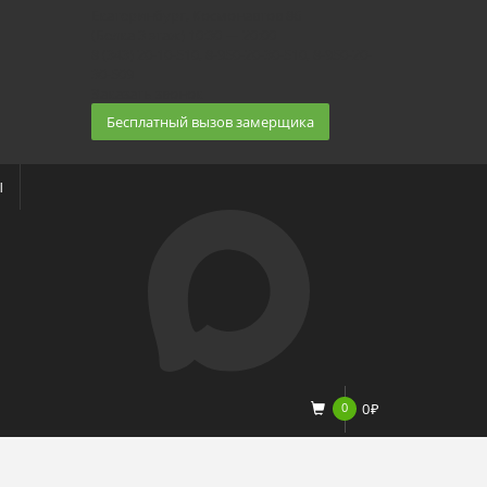
Екатеринбург, Космонавтов 86
(Белка 3 этаж) 10:30 — 20:00
8 (343) 20-10-510, 8-950-20-30-510, 8-950-20-
30-509
Заказать звонок
Бесплатный вызов замерщика
Ы
0
0
₽