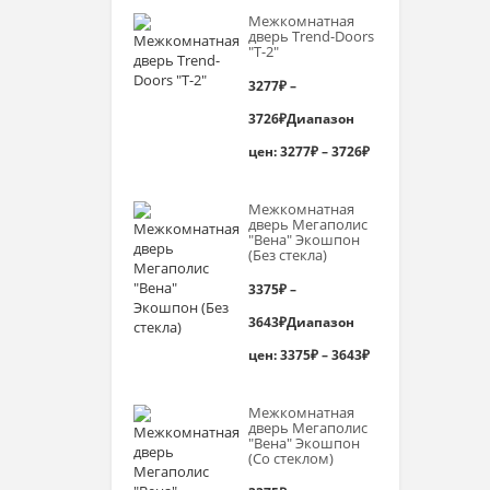
Межкомнатная
дверь Trend-Doоrs
"Т-2"
3277
₽
–
3726
₽
Диапазон
цен: 3277₽ – 3726₽
Межкомнатная
дверь Мегаполис
"Вена" Экошпон
(Без стекла)
3375
₽
–
3643
₽
Диапазон
цен: 3375₽ – 3643₽
Межкомнатная
дверь Мегаполис
"Вена" Экошпон
(Со стеклом)