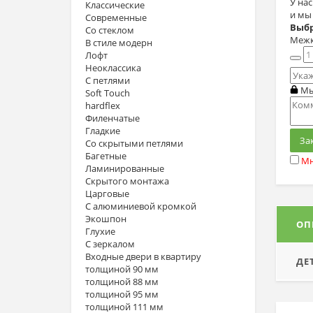
У на
Классические
и мы
Современные
Выбр
Со стеклом
Межк
В стиле модерн
Лофт
Неоклассика
С петлями
Мы
Soft Touch
hardflex
Филенчатые
Гладкие
За
Со скрытыми петлями
Багетные
Мн
Ламинированные
Скрытого монтажа
Царговые
С алюминиевой кромкой
Экошпон
ОП
Глухие
С зеркалом
Входные двери в квартиру
ДЕ
толщиной 90 мм
толщиной 88 мм
толщиной 95 мм
толщиной 111 мм