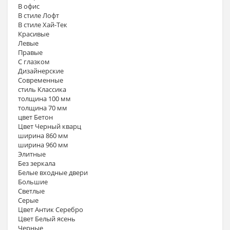
В офис
В стиле Лофт
В стиле Хай-Тек
Красивые
Левые
Правые
С глазком
Дизайнерские
Современные
стиль Классика
толщина 100 мм
толщина 70 мм
цвет Бетон
Цвет Черный кварц
ширина 860 мм
ширина 960 мм
Элитные
Без зеркала
Белые входные двери
Большие
Светлые
Серые
Цвет Антик Серебро
Цвет Белый ясень
Черные