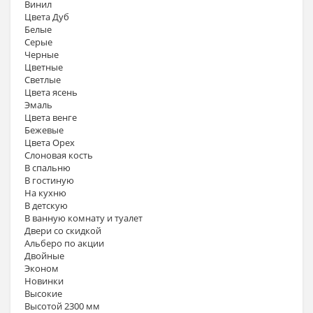
Винил
Цвета Дуб
Белые
Серые
Черные
Цветные
Светлые
Цвета ясень
Эмаль
Цвета венге
Бежевые
Цвета Орех
Слоновая кость
В спальню
В гостиную
На кухню
В детскую
В ванную комнату и туалет
Двери со скидкой
Альберо по акции
Двойные
Эконом
Новинки
Высокие
Высотой 2300 мм