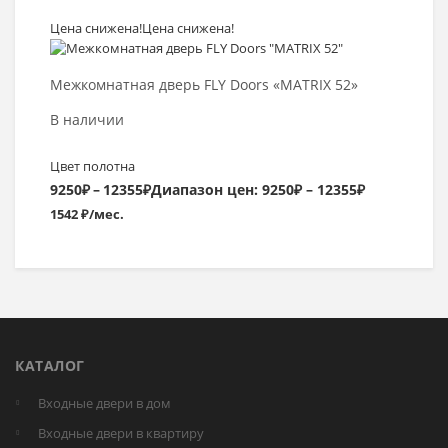
Цена снижена!
Цена снижена!
Выбрать >
Межкомнатная дверь FLY Doors «MATRIX 52»
В наличии
Цвет полотна
9250
₽
–
12355
₽
Диапазон цен: 9250₽ – 12355₽
1542 ₽/мес.
КАТАЛОГ
Входные двери в дом
Входные двери в квартиру