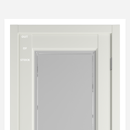
OUT
OF
STOCK