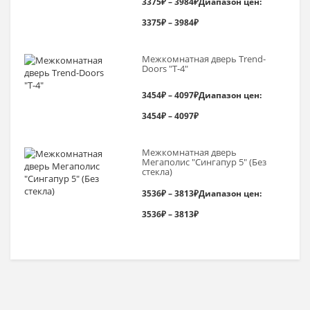
3375
₽
–
3984
₽
Диапазон цен:
3375₽ – 3984₽
Межкомнатная дверь Trend-
Doоrs "Т-4"
3454
₽
–
4097
₽
Диапазон цен:
3454₽ – 4097₽
Межкомнатная дверь
Мегаполис "Сингапур 5" (Без
стекла)
3536
₽
–
3813
₽
Диапазон цен:
3536₽ – 3813₽