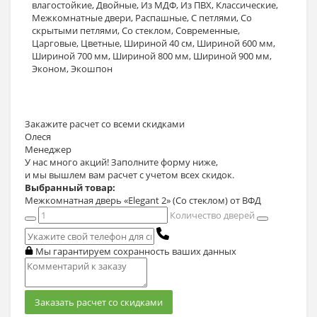
влагостойкие
,
Двойные
,
Из МДФ
,
Из ПВХ
,
Классические
,
Межкомнатные двери
,
Распашные
,
С петлями
,
Со
скрытыми петлями
,
Со стеклом
,
Современные
,
Царговые
,
Цветные
,
Шириной 40 см
,
Шириной 600 мм
,
Шириной 700 мм
,
Шириной 800 мм
,
Шириной 900 мм
,
Эконом
,
Экошпон
Закажите расчет
со всеми скидками
Олеся
Менеджер
У нас много акций! Заполните форму ниже,
и мы вышлем вам расчет с учетом всех скидок.
Выбранный товар:
Межкомнатная дверь «Elegant 2» (Со стеклом) от ВФД
Количество дверей
Мы гарантируем сохранность ваших данных
Заказать расчет со скидками