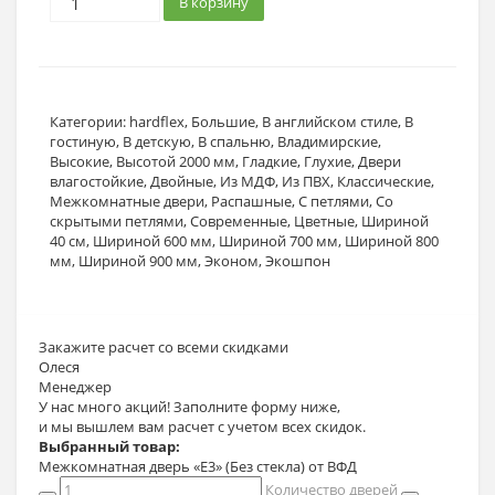
В корзину
Категории:
hardflex
,
Большие
,
В английском стиле
,
В
гостиную
,
В детскую
,
В спальню
,
Владимирские
,
Высокие
,
Высотой 2000 мм
,
Гладкие
,
Глухие
,
Двери
влагостойкие
,
Двойные
,
Из МДФ
,
Из ПВХ
,
Классические
,
Межкомнатные двери
,
Распашные
,
С петлями
,
Со
скрытыми петлями
,
Современные
,
Цветные
,
Шириной
40 см
,
Шириной 600 мм
,
Шириной 700 мм
,
Шириной 800
мм
,
Шириной 900 мм
,
Эконом
,
Экошпон
Закажите расчет
со всеми скидками
Олеся
Менеджер
У нас много акций! Заполните форму ниже,
и мы вышлем вам расчет с учетом всех скидок.
Выбранный товар:
Межкомнатная дверь «E3» (Без стекла) от ВФД
Количество дверей