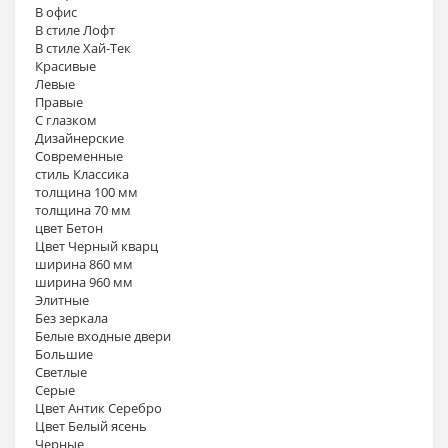
В офис
В стиле Лофт
В стиле Хай-Тек
Красивые
Левые
Правые
С глазком
Дизайнерские
Современные
стиль Классика
толщина 100 мм
толщина 70 мм
цвет Бетон
Цвет Черный кварц
ширина 860 мм
ширина 960 мм
Элитные
Без зеркала
Белые входные двери
Большие
Светлые
Серые
Цвет Антик Серебро
Цвет Белый ясень
Черные