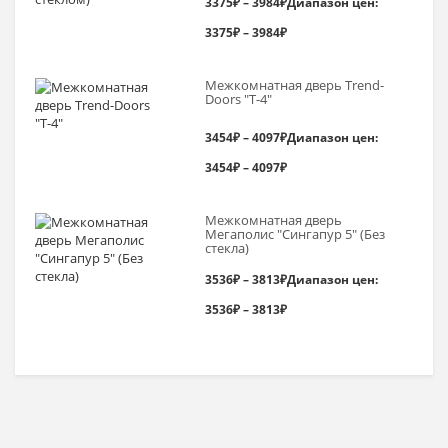
3375
₽
–
3984
₽
Диапазон цен:
3375₽ – 3984₽
Межкомнатная дверь Trend-
Doоrs "Т-4"
3454
₽
–
4097
₽
Диапазон цен:
3454₽ – 4097₽
Межкомнатная дверь
Мегаполис "Сингапур 5" (Без
стекла)
3536
₽
–
3813
₽
Диапазон цен:
3536₽ – 3813₽