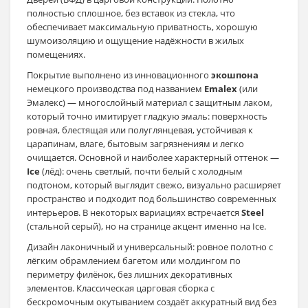
полностью сплошное, без вставок из стекла, что
обеспечивает максимальную приватность, хорошую
шумоизоляцию и ощущение надёжности в жилых
помещениях.
Покрытие выполнено из инновационного
экошпона
немецкого производства под названием
Emalex
(или
Эмалекс) — многослойный материал с защитным лаком,
который точно имитирует гладкую эмаль: поверхность
ровная, блестящая или полуглянцевая, устойчивая к
царапинам, влаге, бытовым загрязнениям и легко
очищается. Основной и наиболее характерный оттенок —
Ice
(лёд): очень светлый, почти белый с холодным
подтоном, который выглядит свежо, визуально расширяет
пространство и подходит под большинство современных
интерьеров. В некоторых вариациях встречается
Steel
(стальной серый), но на странице акцент именно на Ice.
Дизайн лаконичный и универсальный: ровное полотно с
лёгким обрамлением багетом или молдингом по
периметру филёнок, без лишних декоративных
элементов. Классическая царговая сборка с
бескромочным окутыванием создаёт аккуратный вид без