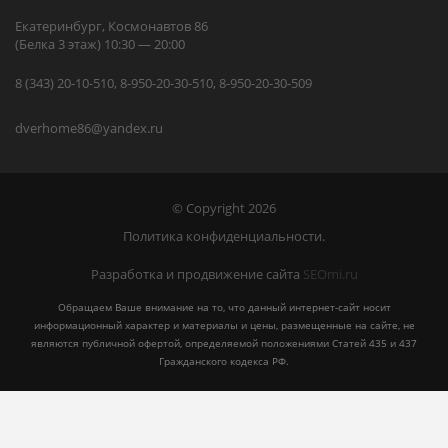
Екатеринбург, Космонавтов 86
(Белка 3 этаж) 10:30 — 20:00
8 (343) 20-10-510, 8-950-20-30-510, 8-950-20-30-509
dverhome86@yandex.ru
© Copyright 2026
Политика конфиденциальности.
Разработка и продвижение сайта
SEOmi.ru
Обращаем Ваше внимание на то, что данный интернет-сайт носит
информационный характер и материалы и цены, размещенные на сайте, не
являются публичной офертой, определяемой положениями Статей 435 и 437
Гражданского кодекса РФ.