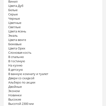
Винил
Цвета Дуб
Белые
Серые
Черные
Цветные
Светлые
Цвета ясень
Эмаль
Цвета венге
Бежевые
Цвета Орех
Слоновая кость
В спальню
В гостиную
На кухню
В детскую
В ванную комнату и туалет
Двери со скидкой
Альберо по акции
Двойные
Эконом
Новинки
Высокие
Высотой 2300 мм