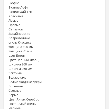
В офис
В стиле Лофт
В стиле Хай-Тек
Красивые
Левые
Правые
С глазком
Дизайнерские
Современные
стиль Классика
толщина 100 мм
толщина 70 мм
цвет Бетон
Цвет Черный кварц
ширина 860 мм
ширина 960 мм
Элитные
Без зеркала
Белые входные двери
Большие
Светлые
Серые
Цвет Антик Серебро
Цвет Белый ясень
Черные