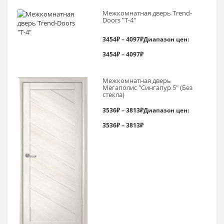
Межкомнатная дверь Trend-
Doоrs "Т-4"
3454
₽
–
4097
₽
Диапазон цен:
3454₽ – 4097₽
Межкомнатная дверь
Мегаполис "Сингапур 5" (Без
стекла)
3536
₽
–
3813
₽
Диапазон цен:
3536₽ – 3813₽