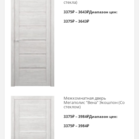
стекла)
3375
₽
–
3643
₽
Диапазон цен:
3375₽ – 3643₽
Межкомнатная дверь
Мегаполис "Вена" Экошпон (Со
стеклом)
3375
₽
–
3984
₽
Диапазон цен:
3375₽ – 3984₽