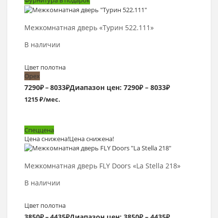
Фурнитура в подарок
Выбрать >
Межкомнатная дверь «Турин 522.111»
В наличии
Цвет полотна
Орех
7290
₽
–
8033
₽
Диапазон цен: 7290₽ – 8033₽
1215 ₽/мес.
Спеццена
Цена снижена!
Цена снижена!
Выбрать >
Межкомнатная дверь FLY Doors «La Stella 218»
В наличии
Цвет полотна
3850
₽
–
4435
₽
Диапазон цен: 3850₽ – 4435₽