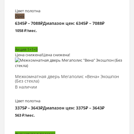
Цвет полотна
Орех
6345
₽
–
7088
₽
Диапазон цен: 6345₽ – 7088₽
1058 ₽/мес.
Акция 1+1=3
Цена снижена!
Цена снижена!
Выбрать >
Межкомнатная дверь Мегаполис «Вена» Экошпон
(Без стекла)
В наличии
Цвет полотна
3375
₽
–
3643
₽
Диапазон цен: 3375₽ – 3643₽
563 ₽/мес.