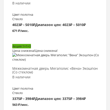
В наличии
Цвет полотна
Стекло
4023
₽
–
5010
₽
Диапазон цен: 4023₽ – 5010₽
671 ₽/мес.
Акция 1+1=3
Цена снижена!
Цена снижена!
Выбрать >
Межкомнатная дверь Мегаполис «Вена» Экошпон
(Со стеклом)
В наличии
Цвет полотна
Стекло
3375
₽
–
3984
₽
Диапазон цен: 3375₽ – 3984₽
563 ₽/мес.