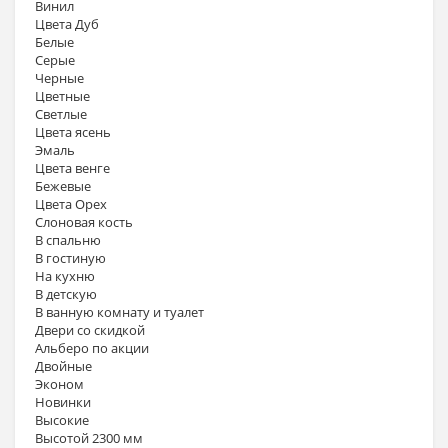
Винил
Цвета Дуб
Белые
Серые
Черные
Цветные
Светлые
Цвета ясень
Эмаль
Цвета венге
Бежевые
Цвета Орех
Слоновая кость
В спальню
В гостиную
На кухню
В детскую
В ванную комнату и туалет
Двери со скидкой
Альберо по акции
Двойные
Эконом
Новинки
Высокие
Высотой 2300 мм