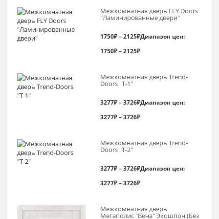
Межкомнатная дверь FLY Doors
"Ламинированные двери"
1750
₽
–
2125
₽
Диапазон цен:
1750₽ – 2125₽
Межкомнатная дверь Trend-
Doоrs "Т-1"
3277
₽
–
3726
₽
Диапазон цен:
3277₽ – 3726₽
Межкомнатная дверь Trend-
Doоrs "Т-2"
3277
₽
–
3726
₽
Диапазон цен:
3277₽ – 3726₽
Межкомнатная дверь
Мегаполис "Вена" Экошпон (Без