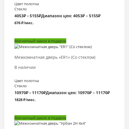
Цвет полотна
Стекло
4053
₽
–
5155
₽
Диапазон цен: 4053₽ – 5155₽
676 ₽/мес.
Магнитный замок в подарок
Выбрать >
Межкомнатная дверь «ER1» (Со стеклом)
В наличии
Цвет полотна
Стекло
10970
₽
–
11170
₽
Диапазон цен: 10970₽ – 11170₽
1828 ₽/мес.
Магнитный замок в подарок
Выбрать >