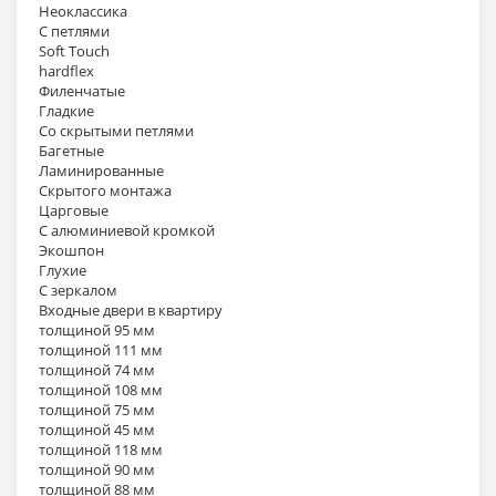
Неоклассика
С петлями
Soft Touch
hardflex
Филенчатые
Гладкие
Со скрытыми петлями
Багетные
Ламинированные
Скрытого монтажа
Царговые
С алюминиевой кромкой
Экошпон
Глухие
С зеркалом
Входные двери в квартиру
толщиной 95 мм
толщиной 111 мм
толщиной 74 мм
толщиной 108 мм
толщиной 75 мм
толщиной 45 мм
толщиной 118 мм
толщиной 90 мм
толщиной 88 мм