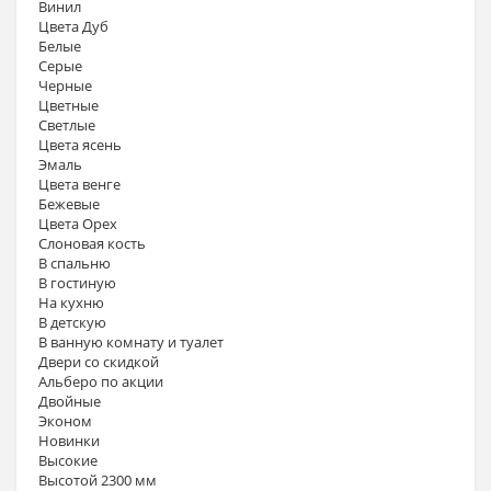
Винил
Цвета Дуб
Белые
Серые
Черные
Цветные
Светлые
Цвета ясень
Эмаль
Цвета венге
Бежевые
Цвета Орех
Слоновая кость
В спальню
В гостиную
На кухню
В детскую
В ванную комнату и туалет
Двери со скидкой
Альберо по акции
Двойные
Эконом
Новинки
Высокие
Высотой 2300 мм