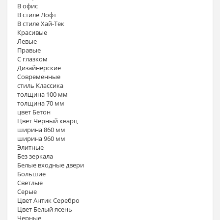
В офис
В стиле Лофт
В стиле Хай-Тек
Красивые
Левые
Правые
С глазком
Дизайнерские
Современные
стиль Классика
толщина 100 мм
толщина 70 мм
цвет Бетон
Цвет Черный кварц
ширина 860 мм
ширина 960 мм
Элитные
Без зеркала
Белые входные двери
Большие
Светлые
Серые
Цвет Антик Серебро
Цвет Белый ясень
Черные