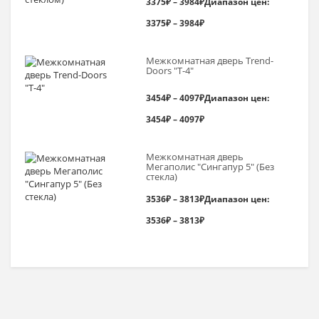
3375
₽
–
3984
₽
Диапазон цен:
3375₽ – 3984₽
Межкомнатная дверь Trend-
Doоrs "Т-4"
3454
₽
–
4097
₽
Диапазон цен:
3454₽ – 4097₽
Межкомнатная дверь
Мегаполис "Сингапур 5" (Без
стекла)
3536
₽
–
3813
₽
Диапазон цен:
3536₽ – 3813₽