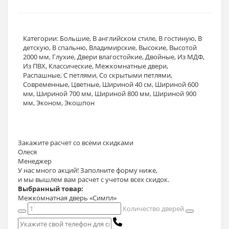
Категории:
Большие
,
В английском стиле
,
В гостиную
,
В
детскую
,
В спальню
,
Владимирские
,
Высокие
,
Высотой
2000 мм
,
Глухие
,
Двери влагостойкие
,
Двойные
,
Из МДФ
,
Из ПВХ
,
Классические
,
Межкомнатные двери
,
Распашные
,
С петлями
,
Со скрытыми петлями
,
Современные
,
Цветные
,
Шириной 40 см
,
Шириной 600
мм
,
Шириной 700 мм
,
Шириной 800 мм
,
Шириной 900
мм
,
Эконом
,
Экошпон
Закажите расчет
со всеми скидками
Олеся
Менеджер
У нас много акций! Заполните форму ниже,
и мы вышлем вам расчет с учетом всех скидок.
Выбранный товар:
Межкомнатная дверь «Симпл»
Количество дверей