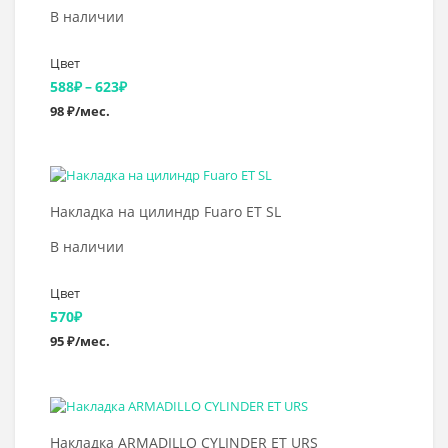
В наличии
Цвет
Диапазон
588
₽
–
623
₽
98 ₽/мес.
цен:
588₽
–
Выбрать >
623₽
Накладка на цилиндр Fuaro ЕТ SL
В наличии
Цвет
570
₽
95 ₽/мес.
Выбрать >
Накладка ARMADILLO CYLINDER ET URS