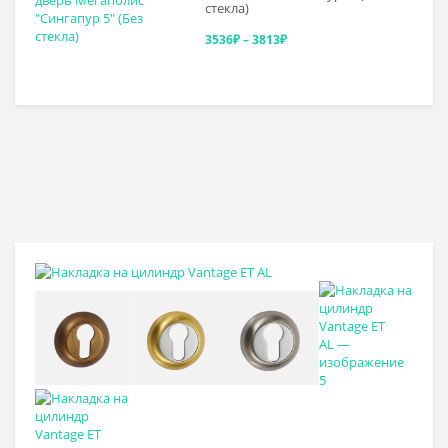
стекла)
–
Диапазон
3536
₽
–
3813
₽
4097₽
цен:
3536₽
–
3813₽