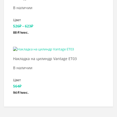
В наличии
Цвет
Диапазон
526
₽
–
623
₽
88 ₽/мес.
цен:
526₽
–
Выбрать >
623₽
Накладка на цилиндр Vantage ET03
В наличии
Цвет
564
₽
94 ₽/мес.