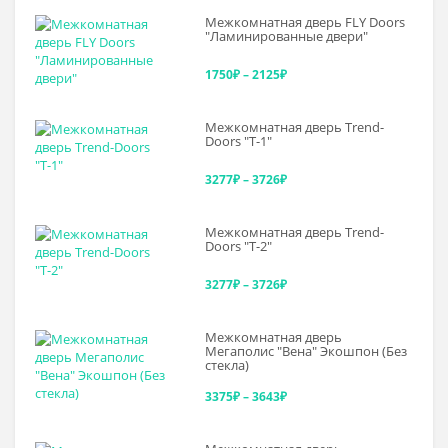
Межкомнатная дверь FLY Doors
"Ламинированные двери"
Диапазон
1750
₽
–
2125
₽
цен:
Межкомнатная дверь Trend-
1750₽
Doоrs "Т-1"
–
Диапазон
3277
₽
–
3726
₽
2125₽
цен:
Межкомнатная дверь Trend-
3277₽
Doоrs "Т-2"
–
Диапазон
3277
₽
–
3726
₽
3726₽
цен:
Межкомнатная дверь
3277₽
Мегаполис "Вена" Экошпон (Без
стекла)
–
Диапазон
3375
₽
–
3643
₽
3726₽
цен: