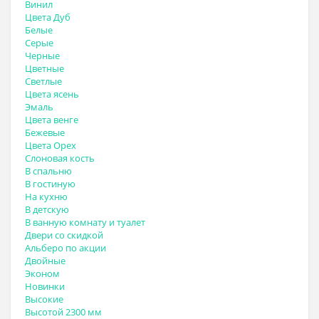
Винил
Цвета Дуб
Белые
Серые
Черные
Цветные
Светлые
Цвета ясень
Эмаль
Цвета венге
Бежевые
Цвета Орех
Слоновая кость
В спальню
В гостиную
На кухню
В детскую
В ванную комнату и туалет
Двери со скидкой
Альберо по акции
Двойные
Эконом
Новинки
Высокие
Высотой 2300 мм