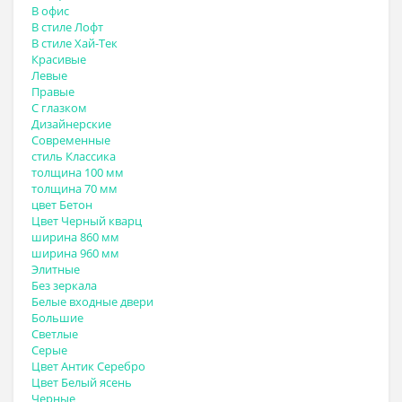
В офис
В стиле Лофт
В стиле Хай-Тек
Красивые
Левые
Правые
С глазком
Дизайнерские
Современные
стиль Классика
толщина 100 мм
толщина 70 мм
цвет Бетон
Цвет Черный кварц
ширина 860 мм
ширина 960 мм
Элитные
Без зеркала
Белые входные двери
Большие
Светлые
Серые
Цвет Антик Серебро
Цвет Белый ясень
Черные