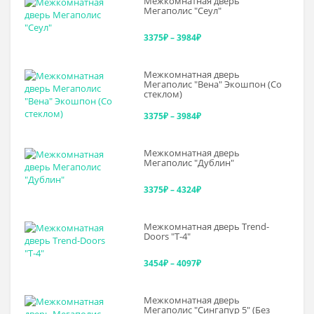
Межкомнатная дверь
3375₽
Мегаполис "Сеул"
–
Диапазон
3375
₽
–
3984
₽
3643₽
цен:
Межкомнатная дверь
3375₽
Мегаполис "Вена" Экошпон (Со
стеклом)
–
Диапазон
3375
₽
–
3984
₽
3984₽
цен:
Межкомнатная дверь
3375₽
Мегаполис "Дублин"
–
Диапазон
3375
₽
–
4324
₽
3984₽
цен:
Межкомнатная дверь Trend-
3375₽
Doоrs "Т-4"
–
Диапазон
3454
₽
–
4097
₽
4324₽
цен:
Межкомнатная дверь
3454₽
Мегаполис "Сингапур 5" (Без