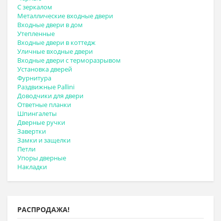
С зеркалом
Металлические входные двери
Входные двери в дом
Утепленные
Входные двери в коттедж
Уличные входные двери
Входные двери с терморазрывом
Установка дверей
Фурнитура
Раздвижные Pallini
Доводчики для двери
Ответные планки
Шпингалеты
Дверные ручки
Завертки
Замки и защелки
Петли
Упоры дверные
Накладки
РАСПРОДАЖА!