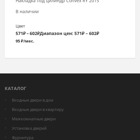
Накладка под цилиндр Convex RY 2015
В наличии
Цвет
571
₽
–
602
₽
Диапазон цен: 571₽ – 602₽
95 ₽/мес.
КАТАЛОГ
Входные двери в дом
Входные двери в квартиру
Межкомнатные двери
Установка дверей
Фурнитура