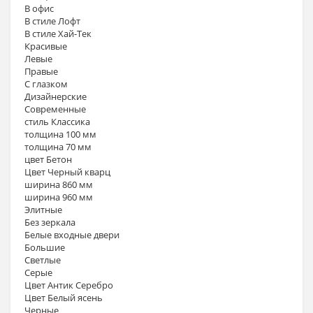
В офис
В стиле Лофт
В стиле Хай-Тек
Красивые
Левые
Правые
С глазком
Дизайнерские
Современные
стиль Классика
толщина 100 мм
толщина 70 мм
цвет Бетон
Цвет Черный кварц
ширина 860 мм
ширина 960 мм
Элитные
Без зеркала
Белые входные двери
Большие
Светлые
Серые
Цвет Антик Серебро
Цвет Белый ясень
Черные