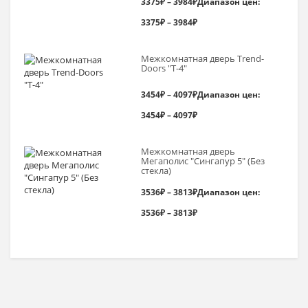
3375
₽
–
3984
₽
Диапазон цен:
3375₽ – 3984₽
Межкомнатная дверь Trend-
Doоrs "Т-4"
3454
₽
–
4097
₽
Диапазон цен:
3454₽ – 4097₽
Межкомнатная дверь
Мегаполис "Сингапур 5" (Без
стекла)
3536
₽
–
3813
₽
Диапазон цен:
3536₽ – 3813₽