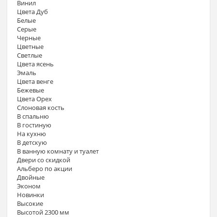
Винил
Цвета Дуб
Белые
Серые
Черные
Цветные
Светлые
Цвета ясень
Эмаль
Цвета венге
Бежевые
Цвета Орех
Слоновая кость
В спальню
В гостиную
На кухню
В детскую
В ванную комнату и туалет
Двери со скидкой
Альберо по акции
Двойные
Эконом
Новинки
Высокие
Высотой 2300 мм