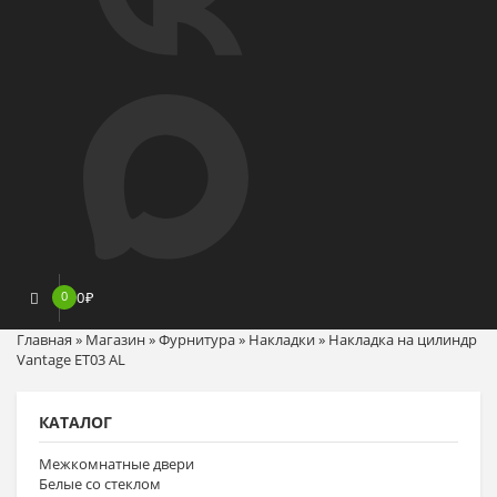
0
0
₽
Главная
»
Магазин
»
Фурнитура
»
Накладки
»
Накладка на цилиндр
Vantage ET03 AL
КАТАЛОГ
Межкомнатные двери
Белые со стеклом