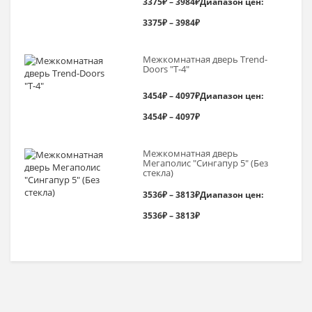
3375
₽
–
3984
₽
Диапазон цен:
3375₽ – 3984₽
Межкомнатная дверь Trend-
Doоrs "Т-4"
3454
₽
–
4097
₽
Диапазон цен:
3454₽ – 4097₽
Межкомнатная дверь
Мегаполис "Сингапур 5" (Без
стекла)
3536
₽
–
3813
₽
Диапазон цен:
3536₽ – 3813₽