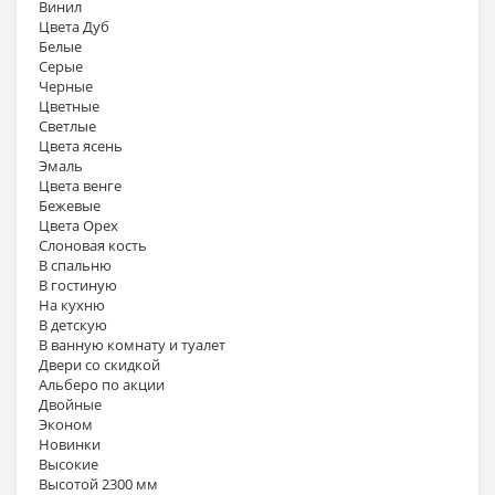
Винил
Цвета Дуб
Белые
Серые
Черные
Цветные
Светлые
Цвета ясень
Эмаль
Цвета венге
Бежевые
Цвета Орех
Слоновая кость
В спальню
В гостиную
На кухню
В детскую
В ванную комнату и туалет
Двери со скидкой
Альберо по акции
Двойные
Эконом
Новинки
Высокие
Высотой 2300 мм