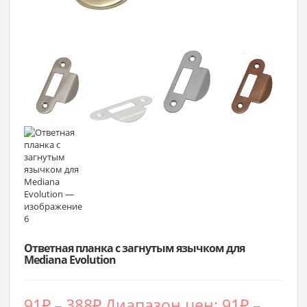
Ответная планка с загнутым язычком для
Mediana Evolution
91
₽
–
388
₽
Диапазон цен: 91₽ –