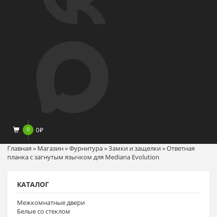
0
0
₽
Главная
»
Магазин
»
Фурнитура
»
Замки и защелки
»
Ответная
планка с загнутым язычком для Mediana Evolution
КАТАЛОГ
Межкомнатные двери
Белые со стеклом