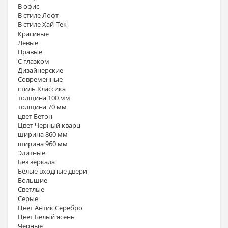
В офис
В стиле Лофт
В стиле Хай-Тек
Красивые
Левые
Правые
С глазком
Дизайнерские
Современные
стиль Классика
толщина 100 мм
толщина 70 мм
цвет Бетон
Цвет Черный кварц
ширина 860 мм
ширина 960 мм
Элитные
Без зеркала
Белые входные двери
Большие
Светлые
Серые
Цвет Антик Серебро
Цвет Белый ясень
Черные