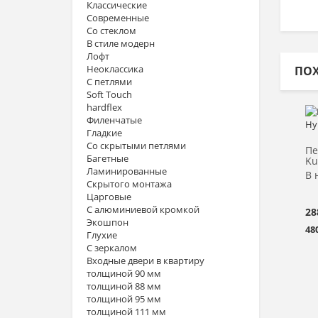
Классические
Современные
Со стеклом
В стиле модерн
Лофт
Неоклассика
ПО
С петлями
Soft Touch
hardflex
Филенчатые
Гладкие
Со скрытыми петлями
Пе
Багетные
Ku
Ламинированные
В 
Скрытого монтажа
Царговые
С алюминиевой кромкой
28
Экошпон
48
Глухие
С зеркалом
Входные двери в квартиру
толщиной 90 мм
толщиной 88 мм
толщиной 95 мм
толщиной 111 мм