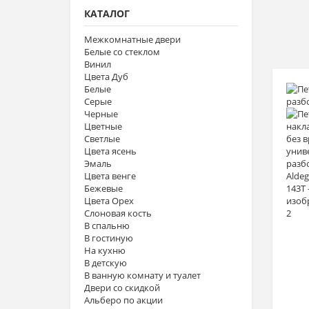
КАТАЛОГ
Межкомнатные двери
Белые со стеклом
Винил
Цвета Дуб
Белые
Серые
Черные
Цветные
Светлые
Цвета ясень
Эмаль
Цвета венге
Бежевые
Цвета Орех
Слоновая кость
В спальню
В гостиную
На кухню
В детскую
В ванную комнату и туалет
Двери со скидкой
Альберо по акции