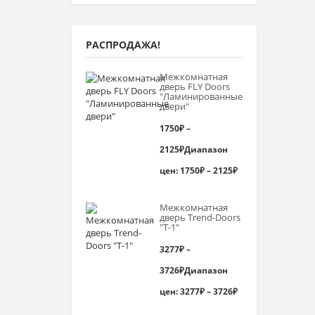
РАСПРОДАЖА!
Межкомнатная
дверь FLY Doors
"Ламинированные
двери"
1750
₽
–
2125
₽
Диапазон
цен: 1750₽ – 2125₽
Межкомнатная
дверь Trend-Doоrs
"Т-1"
3277
₽
–
3726
₽
Диапазон
цен: 3277₽ – 3726₽