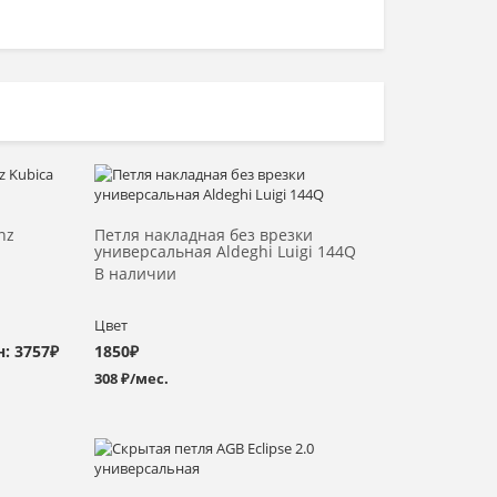
Выбрать >
nz
Петля накладная без врезки
универсальная Aldeghi Luigi 144Q
В наличии
Цвет
: 3757₽
1850
₽
308 ₽/мес.
Выбрать >