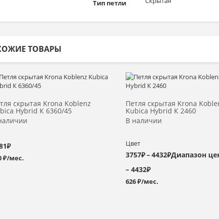
Скрытая
Тип петли
ХОЖИЕ ТОВАРЫ
В корзину
Выбрать >
тля скрытая Krona Koblenz
Петля скрытая Krona Koble
bica Hybrid К 6360/45
Kubica Hybrid К 2460
наличии
В наличии
Цвет
81
₽
3757
₽
–
4432
₽
Диапазон цен
0 ₽/мес.
– 4432₽
626 ₽/мес.