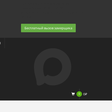
Екатеринбург, Космонавтов 86
(Белка 3 этаж) 10:30 — 20:00
8 (343) 20-10-510, 8-950-20-30-510, 8-950-20-
30-509
Заказать звонок
Бесплатный вызов замерщика
Ы
0
0
₽