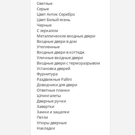
Светлые
Серые
Цвет Антик Серебро
Цвет Белый ясень
Черные
С зеркалом
Металлические входные двери
Входные двери в дом
Утепленные
Входные двери в коттедж
Уличные входные двери
Входные двери с терморазрывом
Установка дверей
Фурнитура
Раздвижные Pallini
Доводчики для двери
Ответные планки
Шпингалеты
Дверные ручки
Завертки
Замки и защелки
Петли
Упоры дверные
Накладки