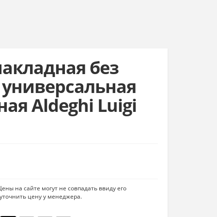
накладная без
 универсальная
ая Aldeghi Luigi
ены на сайте могут не совпадать ввиду его
уточнить цену у менеджера.