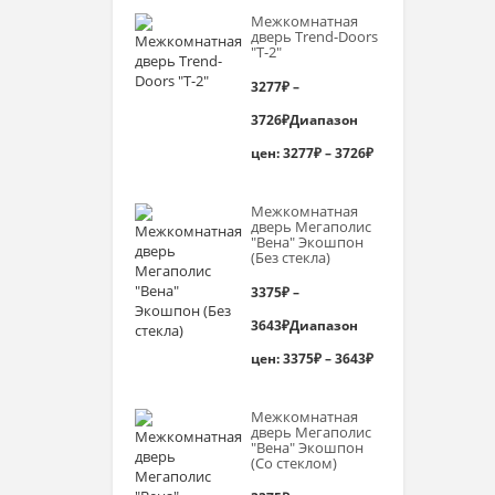
Межкомнатная
дверь Trend-Doоrs
"Т-2"
3277
₽
–
3726
₽
Диапазон
цен: 3277₽ – 3726₽
Межкомнатная
дверь Мегаполис
"Вена" Экошпон
(Без стекла)
3375
₽
–
3643
₽
Диапазон
цен: 3375₽ – 3643₽
Межкомнатная
дверь Мегаполис
"Вена" Экошпон
(Со стеклом)