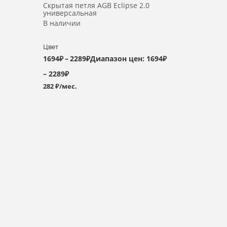
Скрытая петля AGB Eclipse 2.0
универсальная
В наличии
Цвет
1694
₽
–
2289
₽
Диапазон цен: 1694₽
– 2289₽
282 ₽/мес.