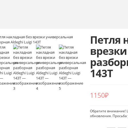
Петля 
врезки
разборн
143T
1150
₽
Обратите внимание! Ц
обновления. Просьба 