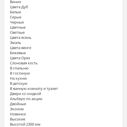
Винил
Цвета Дуб
Белые
Серые
Черные
Цветные
Светлые
Цвета ясень
Эмаль
Цвета венге
Бежевые
Цвета Орех
Слоновая кость
В спальню
В гостиную
На кухню
В детскую
В ванную комнату и туалет
Двери со скидкой
Альберо по акции
Двойные
Эконом
Новинки
Высокие
Высотой 2300 мм