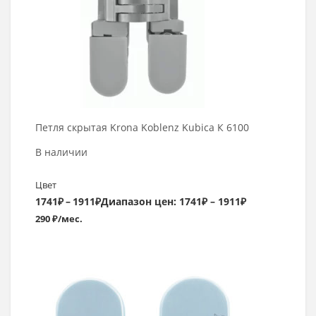
Петля скрытая Krona Koblenz Kubica К 6100
В наличии
Цвет
1741
₽
–
1911
₽
Диапазон цен: 1741₽ – 1911₽
290 ₽/мес.
Выбрать >