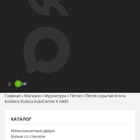
0
0
₽
Главная
»
Магазин
»
Фурнитура
»
Петли
»
Петля скрытая Krona
Koblenz Kubica KubiCenter К 6400
КАТАЛОГ
Межкомнатные двери
Белые со стеклом