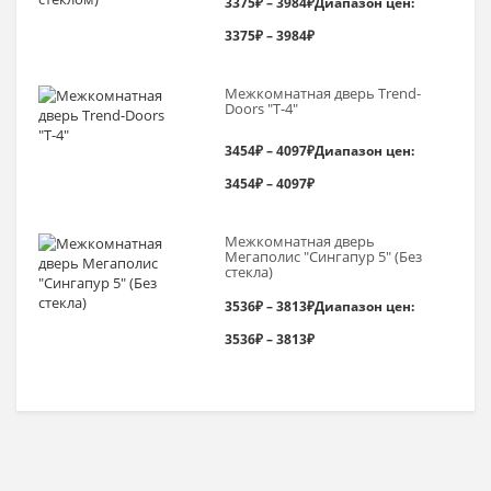
3375
₽
–
3984
₽
Диапазон цен:
3375₽ – 3984₽
Межкомнатная дверь Trend-
Doоrs "Т-4"
3454
₽
–
4097
₽
Диапазон цен:
3454₽ – 4097₽
Межкомнатная дверь
Мегаполис "Сингапур 5" (Без
стекла)
3536
₽
–
3813
₽
Диапазон цен:
3536₽ – 3813₽