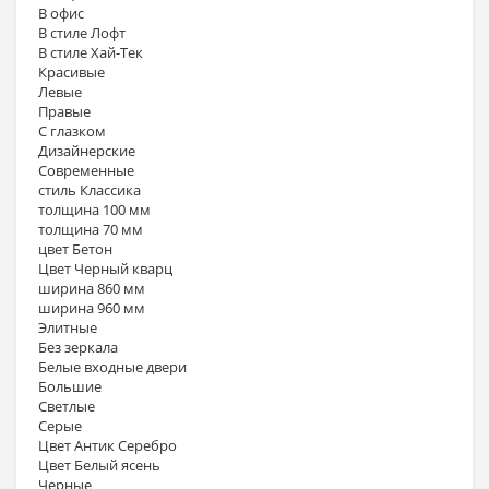
В офис
В стиле Лофт
В стиле Хай-Тек
Красивые
Левые
Правые
С глазком
Дизайнерские
Современные
стиль Классика
толщина 100 мм
толщина 70 мм
цвет Бетон
Цвет Черный кварц
ширина 860 мм
ширина 960 мм
Элитные
Без зеркала
Белые входные двери
Большие
Светлые
Серые
Цвет Антик Серебро
Цвет Белый ясень
Черные