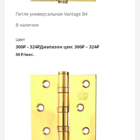
Петля универсальная Vantage B4
В наличии
Цвет
300
₽
–
324
₽
Диапазон цен: 300₽ – 324₽
50 ₽/мес.
Выбрать >