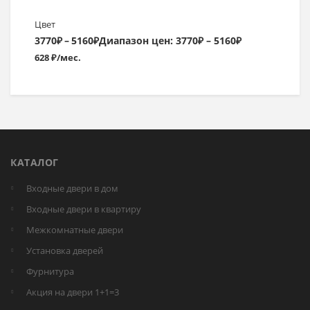
Цвет
3770
₽
–
5160
₽
Диапазон цен: 3770₽ – 5160₽
628 ₽/мес.
КАТАЛОГ
Входные двери в дом
Входные двери в квартиру
Межкомнатные двери
Установка дверей
Фурнитура
Акция на двери 1+1=3