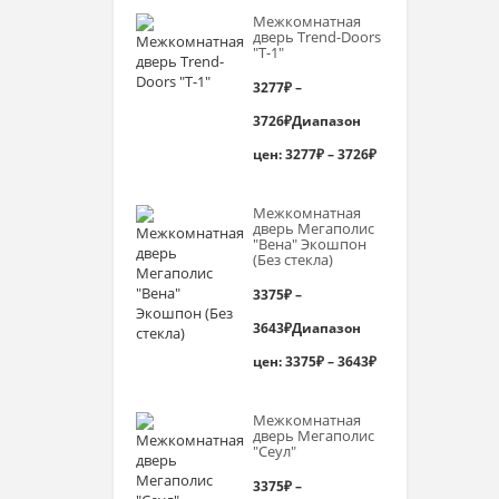
Межкомнатная
дверь Trend-Doоrs
"Т-1"
3277
₽
–
3726
₽
Диапазон
цен: 3277₽ – 3726₽
Межкомнатная
дверь Мегаполис
"Вена" Экошпон
(Без стекла)
3375
₽
–
3643
₽
Диапазон
цен: 3375₽ – 3643₽
Межкомнатная
дверь Мегаполис
"Сеул"
3375
₽
–