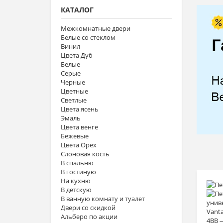
КАТАЛОГ
Межкомнатные двери
Белые со стеклом
Винил
Цвета Дуб
Белые
Серые
Черные
Цветные
Светлые
Цвета ясень
Эмаль
Цвета венге
Бежевые
Цвета Орех
Слоновая кость
В спальню
В гостиную
На кухню
В детскую
В ванную комнату и туалет
Двери со скидкой
Альберо по акции