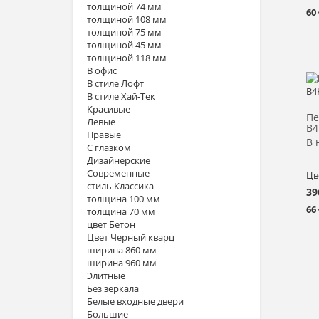
толщиной 74 мм
60
толщиной 108 мм
толщиной 75 мм
толщиной 45 мм
толщиной 118 мм
В офис
В стиле Лофт
В стиле Хай-Тек
Красивые
Пе
Левые
B4
Правые
В 
С глазком
Дизайнерские
Современные
Цв
стиль Классика
39
толщина 100 мм
66
толщина 70 мм
цвет Бетон
Цвет Черный кварц
ширина 860 мм
ширина 960 мм
Элитные
Без зеркала
Белые входные двери
Большие