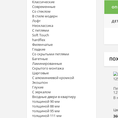
Классические
Современные
ОП
Со стеклом
В стиле модерн
Лофт
ДЕ
Неоклассика
С петлями
Soft Touch
hardflex
Филенчатые
Гладкие
Со скрытыми петлями
ПО
Багетные
Ламинированные
Скрытого монтажа
Царговые
С алюминиевой кромкой
Экошпон
Глухие
Пе
С зеркалом
12
Входные двери в квартиру
В 
толщиной 90 мм
толщиной 88 мм
Цв
толщиной 95 мм
толщиной 111 мм
36