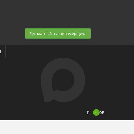
Екатеринбург, Космонавтов 86
(Белка 3 этаж) 10:30 — 20:00
8 (343) 20-10-510, 8-950-20-30-510, 8-950-20-
30-509
Заказать звонок
Бесплатный вызов замерщика
Ы
0
0
₽