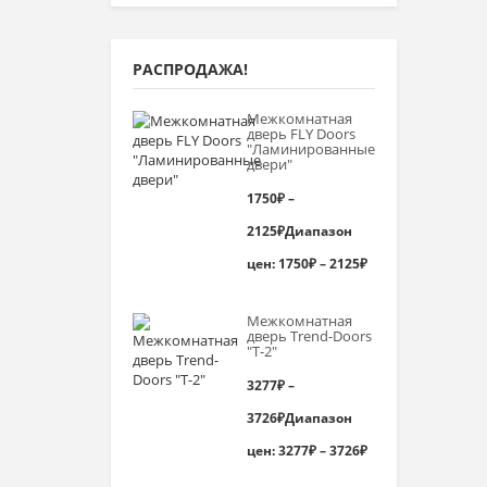
РАСПРОДАЖА!
Межкомнатная
дверь FLY Doors
"Ламинированные
двери"
1750
₽
–
2125
₽
Диапазон
цен: 1750₽ – 2125₽
Межкомнатная
дверь Trend-Doоrs
"Т-2"
3277
₽
–
3726
₽
Диапазон
цен: 3277₽ – 3726₽