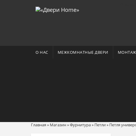
Отзывы 
О НАС
МЕЖКОМНАТНЫЕ ДВЕРИ
МОНТАЖ
Главная
»
Магазин
»
Фурнитура
»
Петли
»
Петля универ