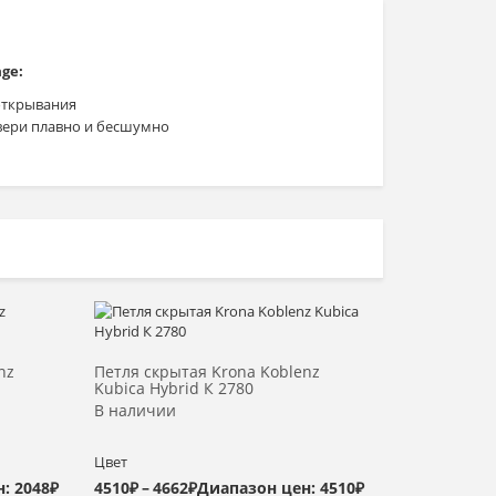
ge:
открывания
ери плавно и бесшумно
Выбрать >
nz
Петля скрытая Krona Koblenz
Kubica Hybrid К 2780
В наличии
Цвет
: 2048₽
4510
₽
–
4662
₽
Диапазон цен: 4510₽