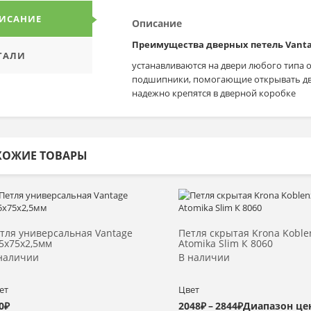
ИСАНИЕ
Описание
Преимущества дверных петель Vanta
ТАЛИ
устанавливаются на двери любого типа 
подшипники, помогающие открывать дв
надежно крепятся в дверной коробке
ХОЖИЕ ТОВАРЫ
Выбрать >
Выбрать >
тля универсальная Vantage
Петля скрытая Krona Koble
5x75x2,5мм
Atomika Slim К 8060
наличии
В наличии
ет
Цвет
0
₽
2048
₽
–
2844
₽
Диапазон цен