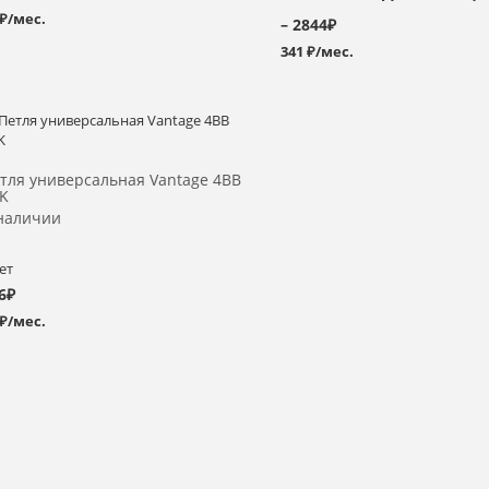
 ₽/мес.
– 2844₽
341 ₽/мес.
Выбрать >
тля универсальная Vantage 4ВВ
K
наличии
ет
6
₽
 ₽/мес.