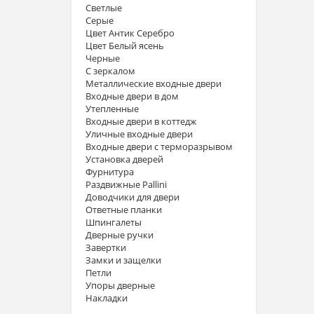
Светлые
Серые
Цвет Антик Серебро
Цвет Белый ясень
Черные
С зеркалом
Металлические входные двери
Входные двери в дом
Утепленные
Входные двери в коттедж
Уличные входные двери
Входные двери с терморазрывом
Установка дверей
Фурнитура
Раздвижные Pallini
Доводчики для двери
Ответные планки
Шпингалеты
Дверные ручки
Завертки
Замки и защелки
Петли
Упоры дверные
Накладки