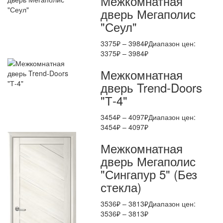
Межкомнатная
дверь Мегаполис
"Сеул"
3375
₽
–
3984
₽
Диапазон цен:
3375₽ – 3984₽
Межкомнатная
дверь Trend-Doоrs
"Т-4"
3454
₽
–
4097
₽
Диапазон цен:
3454₽ – 4097₽
Межкомнатная
дверь Мегаполис
"Сингапур 5" (Без
стекла)
3536
₽
–
3813
₽
Диапазон цен:
3536₽ – 3813₽