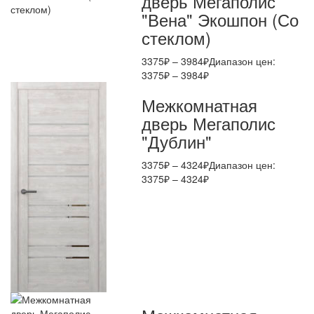
дверь Мегаполис
"Вена" Экошпон (Со
стеклом)
3375
₽
–
3984
₽
Диапазон цен:
3375₽ – 3984₽
Межкомнатная
дверь Мегаполис
"Дублин"
3375
₽
–
4324
₽
Диапазон цен:
3375₽ – 4324₽