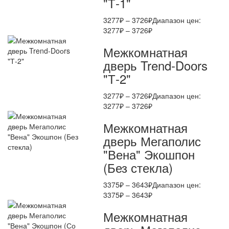
"Т-1"
3277
₽
–
3726
₽
Диапазон цен:
3277₽ – 3726₽
Межкомнатная
дверь Trend-Doоrs
"Т-2"
3277
₽
–
3726
₽
Диапазон цен:
3277₽ – 3726₽
Межкомнатная
дверь Мегаполис
"Вена" Экошпон
(Без стекла)
3375
₽
–
3643
₽
Диапазон цен:
3375₽ – 3643₽
Межкомнатная