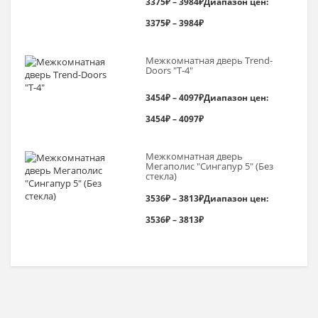
3375
₽
–
3984
₽
Диапазон цен:
3375₽ – 3984₽
Межкомнатная дверь Trend-
Doоrs "Т-4"
3454
₽
–
4097
₽
Диапазон цен:
3454₽ – 4097₽
Межкомнатная дверь
Мегаполис "Сингапур 5" (Без
стекла)
3536
₽
–
3813
₽
Диапазон цен:
3536₽ – 3813₽