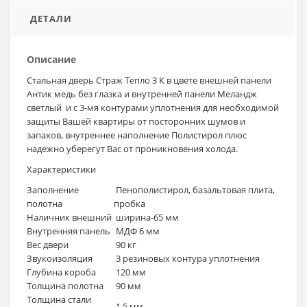
ДЕТАЛИ
Описание
Стальная дверь Страж Тепло 3 К в цвете внешней панели
Антик медь без глазка и внутренней панели Меландж
светлый и с 3-мя контурами уплотнения для необходимой
защиты Вашей квартиры от посторонних шумов и
запахов, внутреннее наполнение Полистирол плюс
надежно уберегут Вас от проникновения холода.
Характеристики
Заполнение
Пенополистирол, базальтовая плита,
полотна
пробка
Наличник внешний
ширина-65 мм
Внутренняя панель
МДФ 6 мм
Вес двери
90 кг
Звукоизоляция
3 резиновых контура уплотнения
Глубина короба
120 мм
Толщина полотна
90 мм
Толщина стали
1,5 мм