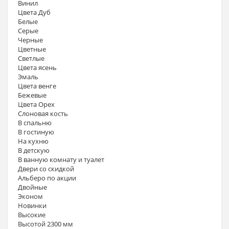
Винил
Цвета Дуб
Белые
Серые
Черные
Цветные
Светлые
Цвета ясень
Эмаль
Цвета венге
Бежевые
Цвета Орех
Слоновая кость
В спальню
В гостиную
На кухню
В детскую
В ванную комнату и туалет
Двери со скидкой
Альберо по акции
Двойные
Эконом
Новинки
Высокие
Высотой 2300 мм