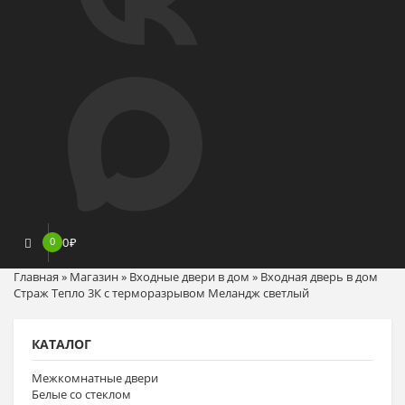
0
0
₽
Главная
»
Магазин
»
Входные двери в дом
»
Входная дверь в дом
Страж Тепло 3К с терморазрывом Меландж светлый
КАТАЛОГ
Межкомнатные двери
Белые со стеклом