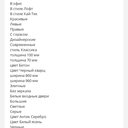
В офис
В стиле Лофт
В стиле Хай-Тек
Красивые
Левые
Правые
С глазком
Дизайнерские
Современные
стиль Классика
толщина 100 мм
толщина 70 мм
цвет Бетон
Цвет Черный кварц
ширина 860 мм
ширина 960 мм
Элитные
Без зеркала
Белые входные двери
Большие
Светлые
Серые
Цвет Антик Серебро
Цвет Белый ясень
Черные