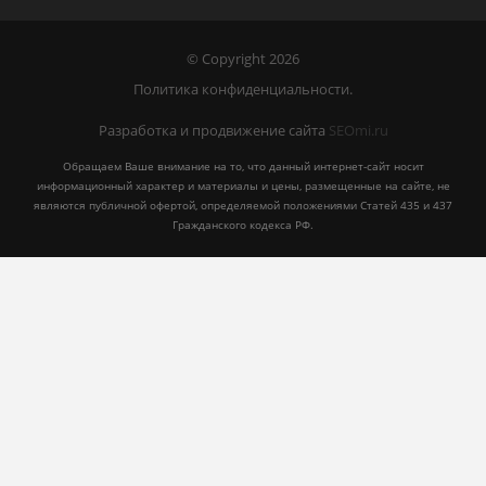
© Copyright 2026
Политика конфиденциальности.
Разработка и продвижение сайта
SEOmi.ru
Обращаем Ваше внимание на то, что данный интернет-сайт носит
информационный характер и материалы и цены, размещенные на сайте, не
являются публичной офертой, определяемой положениями Статей 435 и 437
Гражданского кодекса РФ.