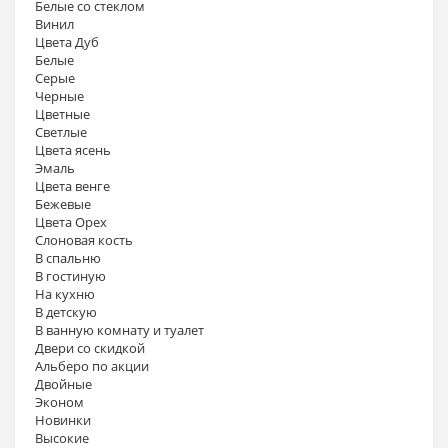
Белые со стеклом
Винил
Цвета Дуб
Белые
Серые
Черные
Цветные
Светлые
Цвета ясень
Эмаль
Цвета венге
Бежевые
Цвета Орех
Слоновая кость
В спальню
В гостиную
На кухню
В детскую
В ванную комнату и туалет
Двери со скидкой
Альберо по акции
Двойные
Эконом
Новинки
Высокие