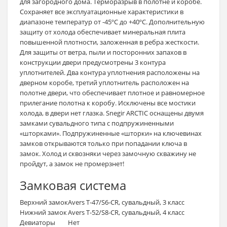
для загородного дома. Терморазрыв в полотне и коробе.
Сохраняет все эксплуатационные характеристики в
диапазоне температур от -45ºС до +40ºС. Дополнительную
защиту от холода обеспечивает минеральная плита
повышенной плотности, заложенная в ребра жесткости.
Для защиты от ветра, пыли и посторонних запахов в
конструкции двери предусмотрены 3 контура
уплотнителей. Два контура уплотнения расположены на
дверном коробе, третий уплотнитель расположен на
полотне двери, что обеспечивает плотное и равномерное
прилегание полотна к коробу. Исключены все мостики
холода, в двери нет глазка. Snegir ARCTIC оснащены двумя
замками сувальдного типа с подпружиненными
«шторками». Подпружиненные «шторки» на ключевинах
замков открываются только при попадании ключа в
замок. Холод и сквозняки через замочную скважину не
пройдут, а замок не промерзнет!
Замковая система
Верхний замок
Avers T-47/S6-CR, сувальдный, 3 класс
Нижний замок
Avers T-52/S8-CR, сувальдный, 4 класс
Девиаторы
Нет