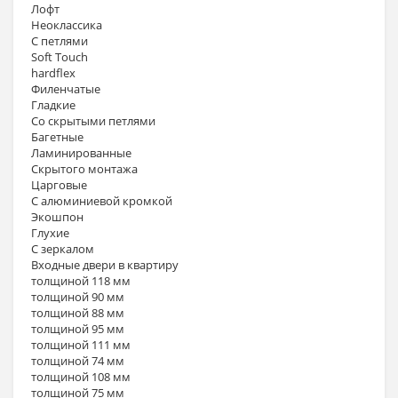
Лофт
Неоклассика
С петлями
Soft Touch
hardflex
Филенчатые
Гладкие
Со скрытыми петлями
Багетные
Ламинированные
Скрытого монтажа
Царговые
С алюминиевой кромкой
Экошпон
Глухие
С зеркалом
Входные двери в квартиру
толщиной 118 мм
толщиной 90 мм
толщиной 88 мм
толщиной 95 мм
толщиной 111 мм
толщиной 74 мм
толщиной 108 мм
толщиной 75 мм