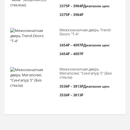
3375
₽
–
3984
₽
Диапазон цен:
3375₽ – 3984₽
Межкомнатная дверь Trend-
Doоrs "Т-4"
3454
₽
–
4097
₽
Диапазон цен:
3454₽ – 4097₽
Межкомнатная дверь
Мегаполис "Сингапур 5" (Без
стекла)
3536
₽
–
3813
₽
Диапазон цен:
3536₽ – 3813₽