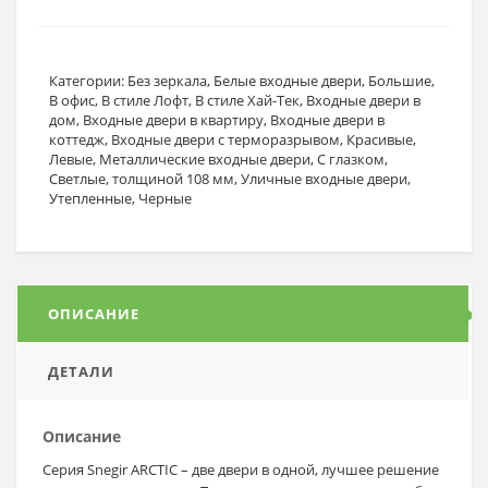
Категории:
Без зеркала
,
Белые входные двери
,
Большие
,
В офис
,
В стиле Лофт
,
В стиле Хай-Тек
,
Входные двери в
дом
,
Входные двери в квартиру
,
Входные двери в
коттедж
,
Входные двери с терморазрывом
,
Красивые
,
Левые
,
Металлические входные двери
,
С глазком
,
Светлые
,
толщиной 108 мм
,
Уличные входные двери
,
Утепленные
,
Черные
ОПИСАНИЕ
ДЕТАЛИ
Описание
Серия Snegir ARCTIC – две двери в одной, лучшее решение