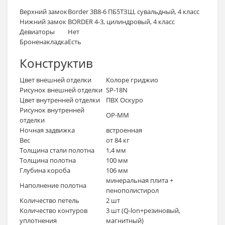
Верхний замок
Border 3B8-6 ПБ5ТЗШ, сувальдный, 4 класс
Нижний замок
BORDER 4-3, цилиндровый, 4 класс
Девиаторы
Нет
Броненакладка
Есть
Конструктив
Цвет внешней отделки
Колоре гриджио
Рисунок внешней отделки
SP-18N
Цвет внутренней отделки
ПВХ Оскуро
Рисунок внутренней
OP-MM
отделки
Ночная задвижка
встроенная
Вес
от 84 кг
Толщина стали полотна
1,4 мм
Толщина полотна
100 мм
Глубина короба
106 мм
минеральная плита +
Наполнение полотна
пенополистирол
Количество петель
2 шт
Количество контуров
3 шт (Q-lon+резиновый,
уплотнения
магнитный)