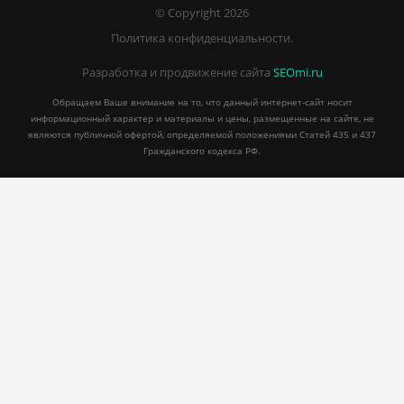
© Copyright 2026
Политика конфиденциальности.
Разработка и продвижение сайта
SEOmi.ru
Обращаем Ваше внимание на то, что данный интернет-сайт носит
информационный характер и материалы и цены, размещенные на сайте, не
являются публичной офертой, определяемой положениями Статей 435 и 437
Гражданского кодекса РФ.