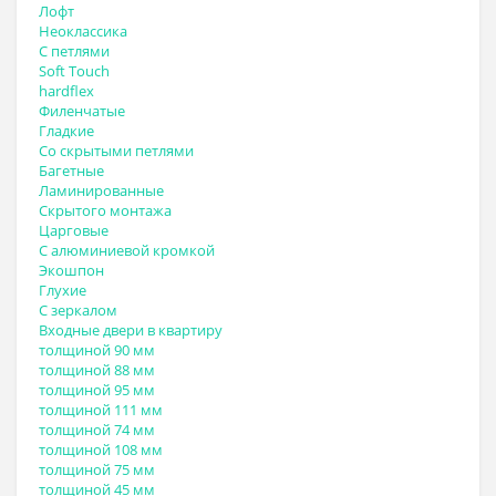
Лофт
Неоклассика
С петлями
Soft Touch
hardflex
Филенчатые
Гладкие
Со скрытыми петлями
Багетные
Ламинированные
Скрытого монтажа
Царговые
С алюминиевой кромкой
Экошпон
Глухие
С зеркалом
Входные двери в квартиру
толщиной 90 мм
толщиной 88 мм
толщиной 95 мм
толщиной 111 мм
толщиной 74 мм
толщиной 108 мм
толщиной 75 мм
толщиной 45 мм