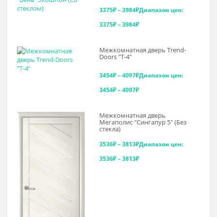
3375
₽
–
3984
₽
Диапазон цен:
3375₽ – 3984₽
Межкомнатная дверь Trend-
Doоrs "Т-4"
3454
₽
–
4097
₽
Диапазон цен:
3454₽ – 4097₽
Межкомнатная дверь
Мегаполис "Сингапур 5" (Без
стекла)
3536
₽
–
3813
₽
Диапазон цен:
3536₽ – 3813₽