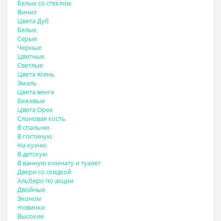
Белые со стеклом
Винил
Цвета Дуб
Белые
Серые
Черные
Цветные
Светлые
Цвета ясень
Эмаль
Цвета венге
Бежевые
Цвета Орех
Слоновая кость
В спальню
В гостиную
На кухню
В детскую
В ванную комнату и туалет
Двери со скидкой
Альберо по акции
Двойные
Эконом
Новинки
Высокие