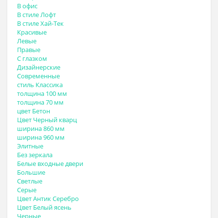
В офис
В стиле Лофт
В стиле Хай-Тек
Красивые
Левые
Правые
С глазком
Дизайнерские
Современные
стиль Классика
толщина 100 мм
толщина 70 мм
цвет Бетон
Цвет Черный кварц
ширина 860 мм
ширина 960 мм
Элитные
Без зеркала
Белые входные двери
Большие
Светлые
Серые
Цвет Антик Серебро
Цвет Белый ясень
Черные