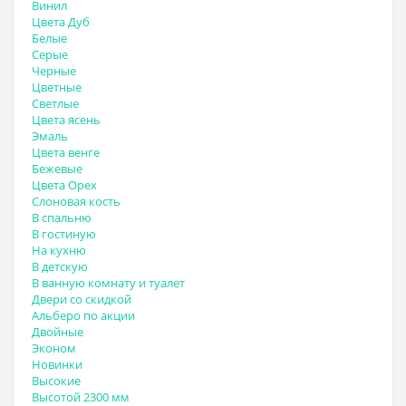
Винил
Цвета Дуб
Белые
Серые
Черные
Цветные
Светлые
Цвета ясень
Эмаль
Цвета венге
Бежевые
Цвета Орех
Слоновая кость
В спальню
В гостиную
На кухню
В детскую
В ванную комнату и туалет
Двери со скидкой
Альберо по акции
Двойные
Эконом
Новинки
Высокие
Высотой 2300 мм