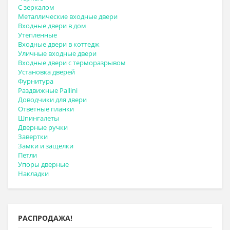
С зеркалом
Металлические входные двери
Входные двери в дом
Утепленные
Входные двери в коттедж
Уличные входные двери
Входные двери с терморазрывом
Установка дверей
Фурнитура
Раздвижные Pallini
Доводчики для двери
Ответные планки
Шпингалеты
Дверные ручки
Завертки
Замки и защелки
Петли
Упоры дверные
Накладки
РАСПРОДАЖА!