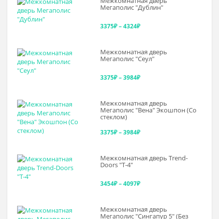
Межкомнатная дверь
3375₽
Мегаполис "Дублин"
–
Диапазон
3375
₽
–
4324
₽
3643₽
цен:
Межкомнатная дверь
3375₽
Мегаполис "Сеул"
–
Диапазон
3375
₽
–
3984
₽
4324₽
цен:
Межкомнатная дверь
3375₽
Мегаполис "Вена" Экошпон (Со
стеклом)
–
Диапазон
3375
₽
–
3984
₽
3984₽
цен:
Межкомнатная дверь Trend-
3375₽
Doоrs "Т-4"
–
Диапазон
3454
₽
–
4097
₽
3984₽
цен:
Межкомнатная дверь
3454₽
Мегаполис "Сингапур 5" (Без