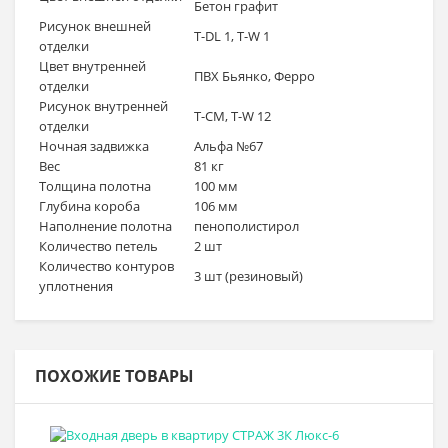
Бетон графит
Рисунок внешней
T-DL 1, T-W 1
отделки
Цвет внутренней
ПВХ Бьянко, Ферро
отделки
Рисунок внутренней
T-CM, T-W 12
отделки
Ночная задвижка
Альфа №67
Вес
81 кг
Толщина полотна
100 мм
Глубина короба
106 мм
Наполнение полотна
пенополистирол
Количество петель
2 шт
Количество контуров
3 шт (резиновый)
уплотнения
ПОХОЖИЕ ТОВАРЫ
Выбрать >