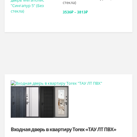
стекла)
–
Диапазон
3536
₽
–
3813
₽
4097₽
цен:
3536₽
–
3813₽
Входная дверь в квартиру Torex «ТАУ ЛТ ПВХ»