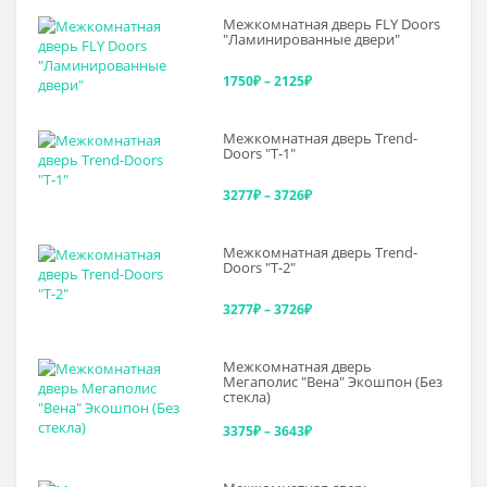
Межкомнатная дверь FLY Doors
"Ламинированные двери"
Диапазон
1750
₽
–
2125
₽
цен:
Межкомнатная дверь Trend-
1750₽
Doоrs "Т-1"
–
Диапазон
3277
₽
–
3726
₽
2125₽
цен:
Межкомнатная дверь Trend-
3277₽
Doоrs "Т-2"
–
Диапазон
3277
₽
–
3726
₽
3726₽
цен:
Межкомнатная дверь
3277₽
Мегаполис "Вена" Экошпон (Без
стекла)
–
Диапазон
3375
₽
–
3643
₽
3726₽
цен: