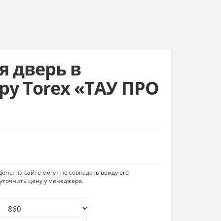
я дверь в
ру Torex «ТАУ ПРО
ены на сайте могут не совпадать ввиду его
уточнить цену у менеджера.