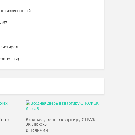
тон известковый
№67
листирол
резиновый)
Выбрать >
Torex
Входная дверь в квартиру СТРАЖ
3К Люкс-3
В наличии