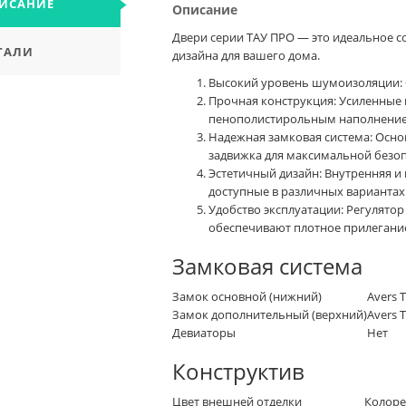
ИСАНИЕ
Описание
Двери серии ТАУ ПРО — это идеальное с
ТАЛИ
дизайна для вашего дома.
Высокий уровень шумоизоляции: 
Прочная конструкция: Усиленные 
пенополистирольным наполнение
Надежная замковая система: Осно
задвижка для максимальной безоп
Эстетичный дизайн: Внутренняя и
доступные в различных вариантах
Удобство эксплуатации: Регулято
обеспечивают плотное прилегани
Замковая система
Замок основной (нижний)
Avers 
Замок дополнительный (верхний)
Avers 
Девиаторы
Нет
Конструктив
Цвет внешней отделки
Колоре