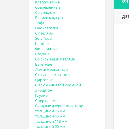
ОП
Классические
Современные
Со стеклом
ДЕ
В стиле модерн
Лофт
Неоклассика
С петлями
Soft Touch
hardflex
Филенчатые
Гладкие
Со скрытыми петлями
Багетные
Ламинированные
Скрытого монтажа
Царговые
С алюминиевой кромкой
Экошпон
Глухие
С зеркалом
Входные двери в квартиру
толщиной 75 мм
толщиной 45 мм
толщиной 118 мм
толщиной 90 мм