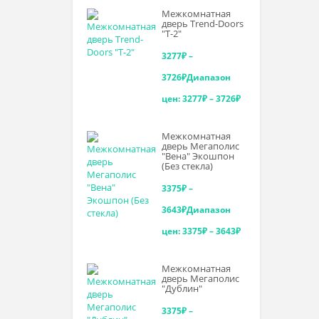
Межкомнатная
дверь Trend-Doоrs
"Т-2"
3277
₽
–
3726
₽
Диапазон
цен: 3277₽ – 3726₽
Межкомнатная
дверь Мегаполис
"Вена" Экошпон
(Без стекла)
3375
₽
–
3643
₽
Диапазон
цен: 3375₽ – 3643₽
Межкомнатная
дверь Мегаполис
"Дублин"
3375
₽
–