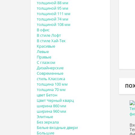
толщиной 88 мм
толщиной 95 мм
толщиной 111 мм
толщиной 74 мм
толщиной 108 мм
В офис
В стиле Лофт
В стиле Хай-Тек
Красивые
Левые
Правые
С глазком
Дизайнерские
Современные
стиль Классика
толщина 100 мм
ПО
толщина 70 мм
цвет Бетон
Цвет Черный кварц
ширина 860 мм
ширина 960 мм
Элитные
Без зеркала
Вх
Белые входные двери
Те
Большие
фи