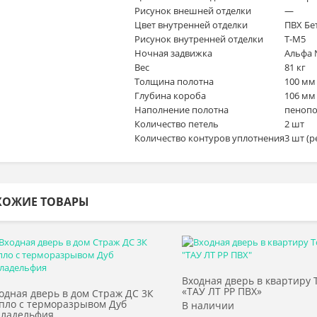
Рисунок внешней отделки
—
Цвет внутренней отделки
ПВХ Бе
Рисунок внутренней отделки
T-M5
Ночная задвижка
Альфа 
Вес
81 кг
Толщина полотна
100 мм
Глубина короба
106 мм
Наполнение полотна
пенопо
Количество петель
2 шт
Количество контуров уплотнения
3 шт (
ХОЖИЕ ТОВАРЫ
Выбрать >
Выбрать >
Входная дверь в квартиру 
«ТАУ ЛТ PP ПВХ»
одная дверь в дом Страж ДС 3К
пло с терморазрывом Дуб
В наличии
ладельфия