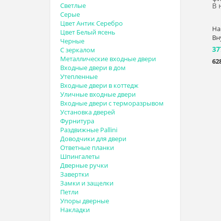
Светлые
В 
Серые
Цвет Антик Серебро
На
Цвет Белый ясень
Вн
Черные
37
С зеркалом
Металлические входные двери
62
Входные двери в дом
Утепленные
Входные двери в коттедж
Уличные входные двери
Входные двери с терморазрывом
Установка дверей
Фурнитура
Раздвижные Pallini
Доводчики для двери
Ответные планки
Шпингалеты
Дверные ручки
Завертки
Замки и защелки
Петли
Упоры дверные
Накладки