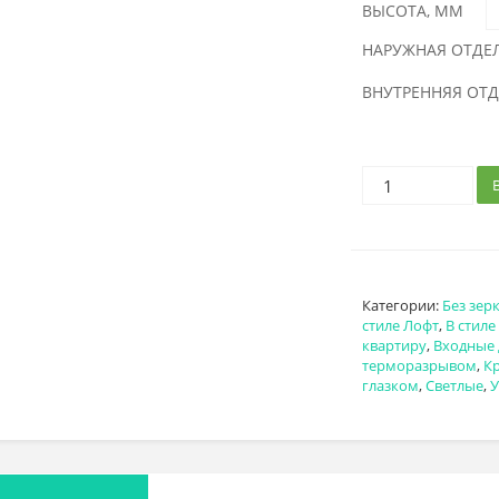
ВЫСОТА, ММ
НАРУЖНАЯ ОТДЕ
ВНУТРЕННЯЯ ОТ
Категории:
Без зер
стиле Лофт
,
В стиле
квартиру
,
Входные 
терморазрывом
,
К
глазком
,
Светлые
,
У