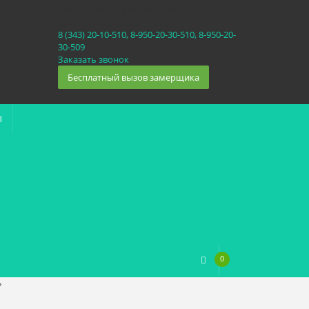
Екатеринбург, Космонавтов 86
(Белка 3 этаж) 10:30 — 20:00
8 (343) 20-10-510, 8-950-20-30-510, 8-950-20-
30-509
Заказать звонок
Бесплатный вызов замерщика
Ы
0
0
₽
»