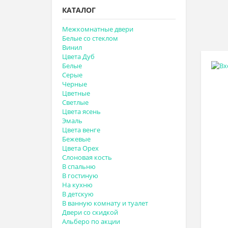
КАТАЛОГ
Межкомнатные двери
Белые со стеклом
Винил
Цвета Дуб
Белые
Серые
Черные
Цветные
Светлые
Цвета ясень
Эмаль
Цвета венге
Бежевые
Цвета Орех
Слоновая кость
В спальню
В гостиную
На кухню
В детскую
В ванную комнату и туалет
Двери со скидкой
Альберо по акции