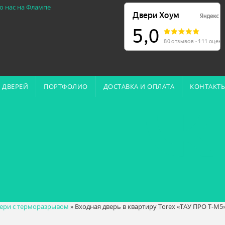
о нас на Флампе
 ДВЕРЕЙ
ПОРТФОЛИО
ДОСТАВКА И ОПЛАТА
КОНТАКТ
ери с терморазрывом
»
Входная дверь в квартиру Torex «ТАУ ПРО Т-М5