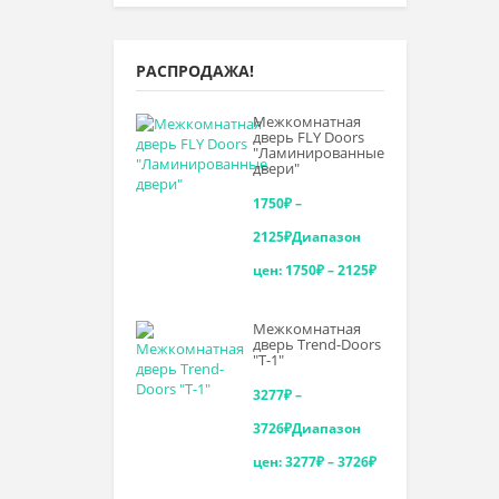
РАСПРОДАЖА!
Межкомнатная
дверь FLY Doors
"Ламинированные
двери"
1750
₽
–
2125
₽
Диапазон
цен: 1750₽ – 2125₽
Межкомнатная
дверь Trend-Doоrs
"Т-1"
3277
₽
–
3726
₽
Диапазон
цен: 3277₽ – 3726₽