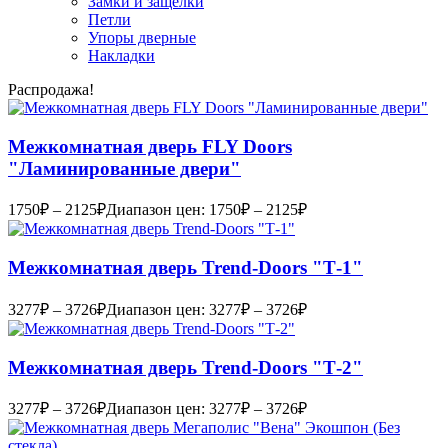
Замки и защелки
Петли
Упоры дверные
Накладки
Распродажа!
Межкомнатная дверь FLY Doors
"Ламинированные двери"
1750
₽
–
2125
₽
Диапазон цен: 1750₽ – 2125₽
Межкомнатная дверь Trend-Doоrs "Т-1"
3277
₽
–
3726
₽
Диапазон цен: 3277₽ – 3726₽
Межкомнатная дверь Trend-Doоrs "Т-2"
3277
₽
–
3726
₽
Диапазон цен: 3277₽ – 3726₽