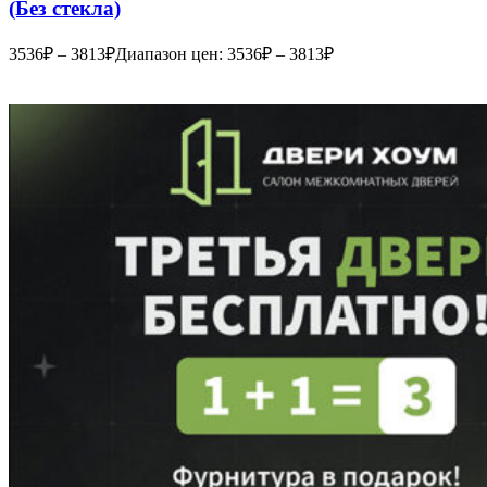
(Без стекла)
3536
₽
–
3813
₽
Диапазон цен: 3536₽ – 3813₽