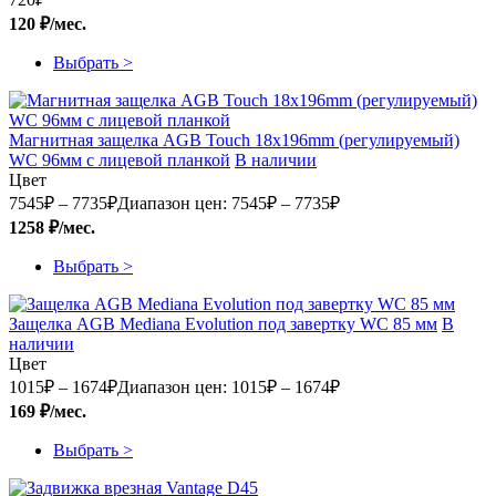
120 ₽/мес.
Выбрать >
Магнитная защелка AGB Touch 18x196mm (регулируемый)
WC 96мм с лицевой планкой
В наличии
Цвет
7545
₽
–
7735
₽
Диапазон цен: 7545₽ – 7735₽
1258 ₽/мес.
Выбрать >
Защелка AGB Mediana Evolution под завертку WC 85 мм
В
наличии
Цвет
1015
₽
–
1674
₽
Диапазон цен: 1015₽ – 1674₽
169 ₽/мес.
Выбрать >