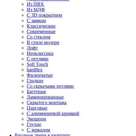
Из ПВХ
Из МДФ
С 3D покрытием
С замком
Классические
Современные
Со стеклом
В стиле модерн
Лофт
Неоклассика
С петлями
Soft Touch
hardflex
Филенчатые
Гладкие
Со скрытыми петлями
Багетные
Ламинированные
Скрытого монтажа
Царговые
С алюминиевой кромкой
Экошпон
Глухие
С зеркалом
Входные двери в квартиру