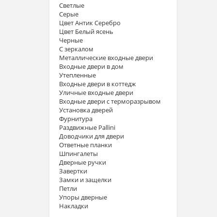
Светлые
Серые
Цвет Антик Серебро
Цвет Белый ясень
Черные
С зеркалом
Металлические входные двери
Входные двери в дом
Утепленные
Входные двери в коттедж
Уличные входные двери
Входные двери с терморазрывом
Установка дверей
Фурнитура
Раздвижные Pallini
Доводчики для двери
Ответные планки
Шпингалеты
Дверные ручки
Завертки
Замки и защелки
Петли
Упоры дверные
Накладки