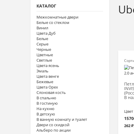
Ub
КАТАЛОГ
Межкомнатные двери
Белые со стеклом
Винил
Цвета Дуб
Белые
Серые
Черные
Цветные
Светлые
Сорт
Цвета ясень
Эмаль
Цвета венге
Бежевые
Петл
Цвета Орех
INVI
Слоновая кость
(Рос
В на
В спальню
В гостиную
На кухню
Цвет
В детскую
1570
В ванную комнату и туалет
Двери со скидкой
262 ₽
Альберо по акции