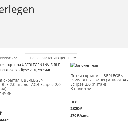
erlegen
ировать по
Выбрать >
Выбрать >
Петля скрытая UВERLEGEN
INVISIBLE 2.0 (40кг) аналог A
я скрытая UВERLEGEN
Eclipse 2.0 (Китай)
SIBLE 2.0 аналог AGB Eclipse 2.0
В наличии
сия)
личии
Цвет
2820
₽
₽
470 ₽/мес.
/мес.