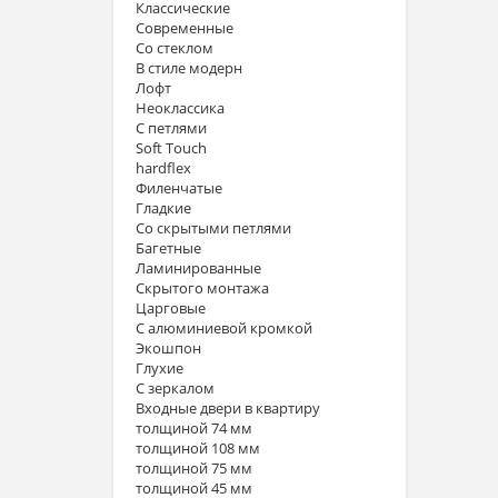
Классические
Современные
Со стеклом
В стиле модерн
Лофт
Неоклассика
С петлями
Soft Touch
hardflex
Филенчатые
Гладкие
Со скрытыми петлями
Багетные
Ламинированные
Скрытого монтажа
Царговые
С алюминиевой кромкой
Экошпон
Глухие
С зеркалом
Входные двери в квартиру
толщиной 74 мм
толщиной 108 мм
толщиной 75 мм
толщиной 45 мм