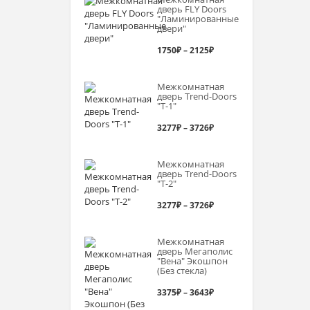
дверь FLY Doors
"Ламинированные
двери"
Диапазон
1750
₽
–
2125
₽
цен:
Межкомнатная
1750₽
дверь Trend-Doоrs
"Т-1"
–
Диапазон
3277
₽
–
3726
₽
2125₽
цен:
Межкомнатная
3277₽
дверь Trend-Doоrs
"Т-2"
–
Диапазон
3277
₽
–
3726
₽
3726₽
цен:
Межкомнатная
3277₽
дверь Мегаполис
"Вена" Экошпон
–
(Без стекла)
3726₽
Диапазон
3375
₽
–
3643
₽