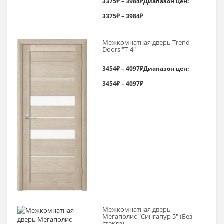
3375
₽
–
3984
₽
Диапазон цен:
3375₽ – 3984₽
Межкомнатная дверь Trend-
Doоrs "Т-4"
3454
₽
–
4097
₽
Диапазон цен:
3454₽ – 4097₽
Межкомнатная дверь
Мегаполис "Сингапур 5" (Без
стекла)