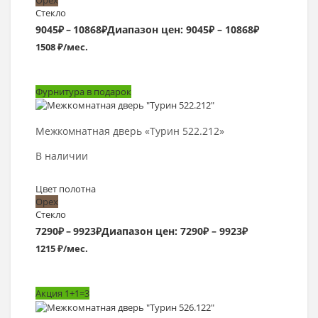
Стекло
9045
₽
–
10868
₽
Диапазон цен: 9045₽ – 10868₽
1508 ₽/мес.
Фурнитура в подарок
Выбрать >
Межкомнатная дверь «Турин 522.212»
В наличии
Цвет полотна
Орех
Стекло
7290
₽
–
9923
₽
Диапазон цен: 7290₽ – 9923₽
1215 ₽/мес.
Акция 1+1=3
Выбрать >