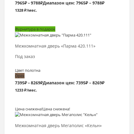
7965
₽
–
9788
₽
Диапазон цен: 7965₽ – 9788₽
1328 ₽/мес.
Фурнитура в подарок
Выбрать >
Межкомнатная дверь «Парма 420.111»
Под заказ
Цвет полотна
Орех
7395
₽
–
8269
₽
Диапазон цен: 7395₽ – 8269₽
1233 ₽/мес.
Цена снижена!
Цена снижена!
Выбрать >
Межкомнатная дверь Мегаполис «Кельн»