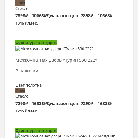
Орех
Стекло
7898
₽
–
10665
₽
Диапазон цен: 7898₽ – 10665₽
1316 ₽/мес.
Фурнитура в подарок
Выбрать >
Межкомнатная дверь «Турин 530.222»
В наличии
Цвет полотна
Орех
Стекло
7290
₽
–
16335
₽
Диапазон цен: 7290₽ – 16335₽
1215 ₽/мес.
Фурнитура в подарок