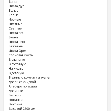
Винил
Цвета Дуб
Белые
Серые
Черные
Цветные
Светлые
Цвета ясень
Эмаль
Цвета венге
Бежевые
Цвета Орех
Слоновая кость
В спальню
В гостиную
На кухню
В детскую
В ванную комнату и туалет
Двери со скидкой
Альберо по акции
Двойные
Эконом
Новинки
Высокие
Высотой 2300 мм