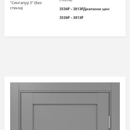
3536
₽
–
3813
₽
Диапазон цен:
3536₽ – 3813₽