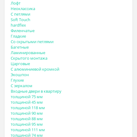
Лофт
Неоклассика
С петлями
Soft Touch
hardflex
Филенчатые
Гладкие
Со скрытыми петлями
Багетные
Ламинированные
Скрытого монтажа
Царговые
С алюминиевой кромкой
Экошпон
Глухие
С зеркалом
Входные двери в квартиру
толщиной 75 мм
толщиной 45 мм
толщиной 118 мм
толщиной 90 мм
толщиной 88 мм
толщиной 95 мм
толщиной 111 мм
толщиной 74 мм