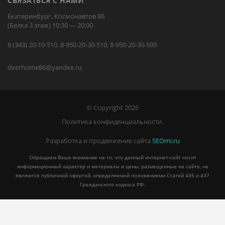
СВЯЗАТЬСЯ С НАМИ
Екатеринбург, Космонавтов 86
(Белка 3 этаж) 10:30 — 20:00
8 (343) 20-10-510, 8-950-20-30-510, 8-950-20-30-509
dverhome86@yandex.ru
© Copyright 2026
Политика конфиденциальности.
Разработка и продвижение сайта
SEOmi.ru
Обращаем Ваше внимание на то, что данный интернет-сайт носит
информационный характер и материалы и цены, размещенные на сайте, не
являются публичной офертой, определяемой положениями Статей 435 и 437
Гражданского кодекса РФ.