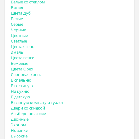
Белые со стеклом
Винил
Цвета Дуб
Белые
Серые
Черные
Цветные
Светлые
Цвета ясень
Эмаль
Цвета венге
Бежевые
Цвета Орех
Слоновая кость
В спальню
В гостиную
На кухню
В детскую
В ванную комнату и туалет
Двери со скидкой
Альберо по акции
Двойные
Эконом
Новинки
Высокие