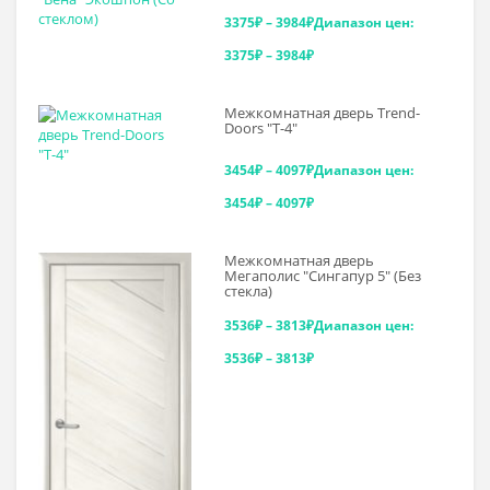
3375
₽
–
3984
₽
Диапазон цен:
3375₽ – 3984₽
Межкомнатная дверь Trend-
Doоrs "Т-4"
3454
₽
–
4097
₽
Диапазон цен:
3454₽ – 4097₽
Межкомнатная дверь
Мегаполис "Сингапур 5" (Без
стекла)
3536
₽
–
3813
₽
Диапазон цен:
3536₽ – 3813₽