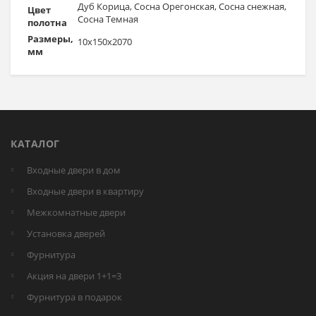
Дуб Корица, Сосна Орегонская, Сосна снежная,
Цвет
Сосна Темная
полотна
Размеры,
10x150x2070
мм
КАТАЛОГ
Входные двери в дом
Входные двери в квартиру
Межкомнатные двери
Установка дверей
Фурнитура
Акция на двери 1+1=3
Фурнитура в подарок