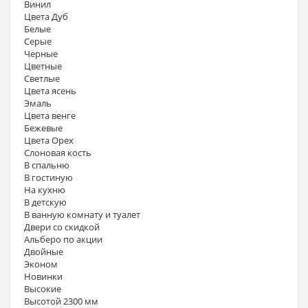
Винил
Цвета Дуб
Белые
Серые
Черные
Цветные
Светлые
Цвета ясень
Эмаль
Цвета венге
Бежевые
Цвета Орех
Слоновая кость
В спальню
В гостиную
На кухню
В детскую
В ванную комнату и туалет
Двери со скидкой
Альберо по акции
Двойные
Эконом
Новинки
Высокие
Высотой 2300 мм