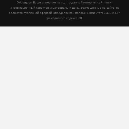
Обращаем Ваше внимание на то, что данный интернет-сайт носит
информационный характер и материалы и цены, размещенные на сайте, не
являются публичной офертой, определяемой положениями Статей 435 и 437
Гражданского кодекса РФ.