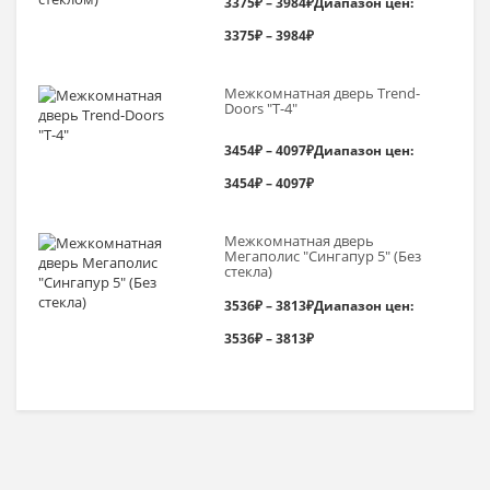
3375
₽
–
3984
₽
Диапазон цен:
3375₽ – 3984₽
Межкомнатная дверь Trend-
Doоrs "Т-4"
3454
₽
–
4097
₽
Диапазон цен:
3454₽ – 4097₽
Межкомнатная дверь
Мегаполис "Сингапур 5" (Без
стекла)
3536
₽
–
3813
₽
Диапазон цен:
3536₽ – 3813₽