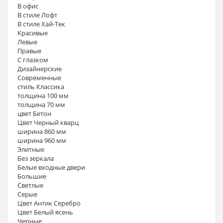
В офис
В стиле Лофт
В стиле Хай-Тек
Красивые
Левые
Правые
С глазком
Дизайнерские
Современные
стиль Классика
толщина 100 мм
толщина 70 мм
цвет Бетон
Цвет Черный кварц
ширина 860 мм
ширина 960 мм
Элитные
Без зеркала
Белые входные двери
Большие
Светлые
Серые
Цвет Антик Серебро
Цвет Белый ясень
Черные