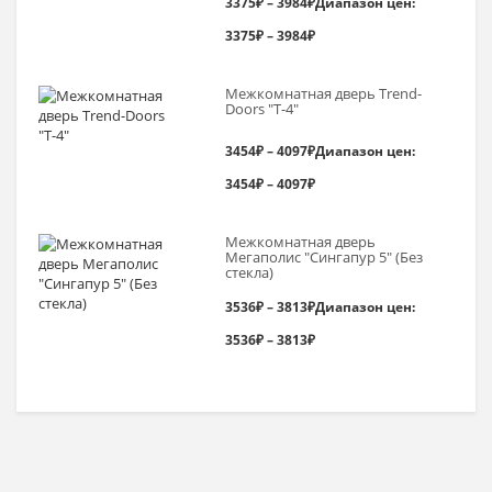
3375
₽
–
3984
₽
Диапазон цен:
3375₽ – 3984₽
Межкомнатная дверь Trend-
Doоrs "Т-4"
3454
₽
–
4097
₽
Диапазон цен:
3454₽ – 4097₽
Межкомнатная дверь
Мегаполис "Сингапур 5" (Без
стекла)
3536
₽
–
3813
₽
Диапазон цен:
3536₽ – 3813₽