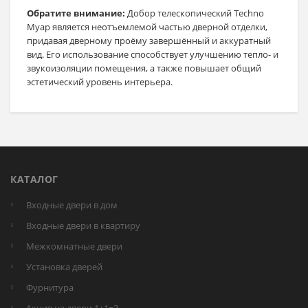
Обратите внимание:
Добор телескопический Techno
Муар является неотъемлемой частью дверной отделки,
придавая дверному проёму завершённый и аккуратный
вид. Его использование способствует улучшению тепло- и
звукоизоляции помещения, а также повышает общий
эстетический уровень интерьера.
КАТАЛОГ
Входные двери в дом
Входные двери в квартиру
Межкомнатные двери
Установка дверей
Фурнитура