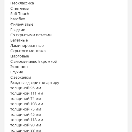
Неоклассика
С петлями
Soft Touch
hardflex
Филенчатые
Гладкие
Со скрытыми петлями
Багетные
Ламинированные
Скрытого монтажа
Царговые
С алюминиевой кромкой
Экошпон
Глухие
С зеркалом
Входные двери в квартиру
толщиной 95 мм
толщиной 111 мм
толщиной 74 мм
толщиной 108 мм
толщиной 75 мм
толщиной 45 мм
толщиной 118 мм
толщиной 90 мм
толщиной 88 мм