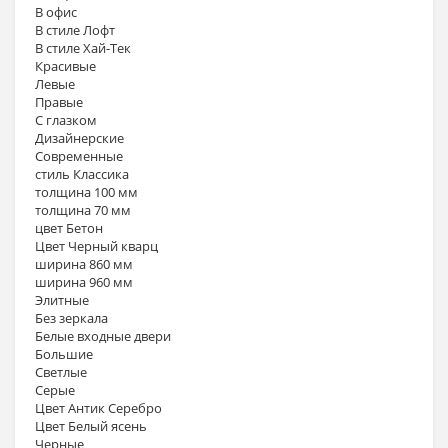
В офис
В стиле Лофт
В стиле Хай-Тек
Красивые
Левые
Правые
С глазком
Дизайнерские
Современные
стиль Классика
толщина 100 мм
толщина 70 мм
цвет Бетон
Цвет Черный кварц
ширина 860 мм
ширина 960 мм
Элитные
Без зеркала
Белые входные двери
Большие
Светлые
Серые
Цвет Антик Серебро
Цвет Белый ясень
Черные