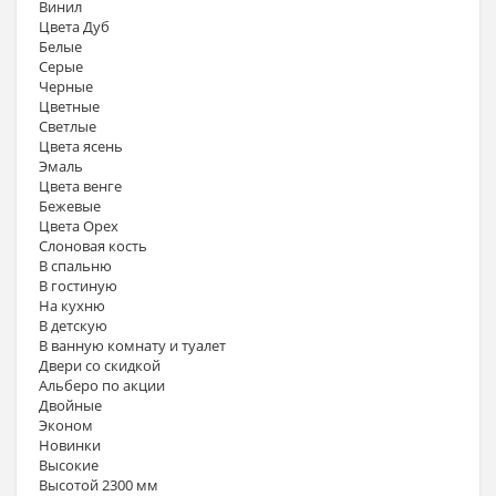
Винил
Цвета Дуб
Белые
Серые
Черные
Цветные
Светлые
Цвета ясень
Эмаль
Цвета венге
Бежевые
Цвета Орех
Слоновая кость
В спальню
В гостиную
На кухню
В детскую
В ванную комнату и туалет
Двери со скидкой
Альберо по акции
Двойные
Эконом
Новинки
Высокие
Высотой 2300 мм