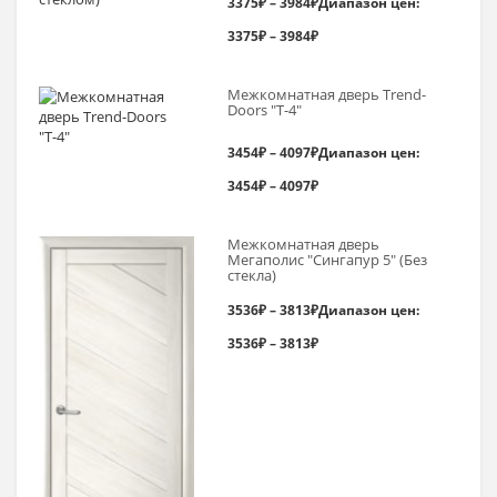
3375
₽
–
3984
₽
Диапазон цен:
3375₽ – 3984₽
Межкомнатная дверь Trend-
Doоrs "Т-4"
3454
₽
–
4097
₽
Диапазон цен:
3454₽ – 4097₽
Межкомнатная дверь
Мегаполис "Сингапур 5" (Без
стекла)
3536
₽
–
3813
₽
Диапазон цен:
3536₽ – 3813₽