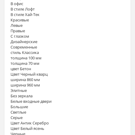
В офис
В стиле Лофт
В стиле Хай-Тек
Красивые
Левые
Правые
С глазком
Дизайнерские
Современные
стиль Классика
толщина 100 мм
толщина 70 мм
цвет Бетон
Цвет Черный кварц
ширина 860 мм
ширина 960 мм
Элитные
Без зеркала
Белые входные двери
Большие
Светлые
Серые
Цвет Антик Серебро
Цвет Белый ясень
Черные