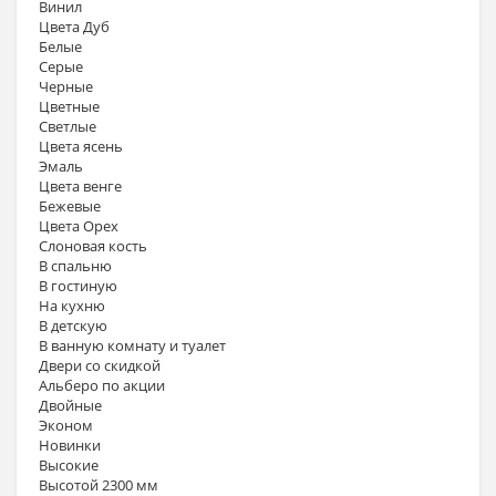
Винил
Цвета Дуб
Белые
Серые
Черные
Цветные
Светлые
Цвета ясень
Эмаль
Цвета венге
Бежевые
Цвета Орех
Слоновая кость
В спальню
В гостиную
На кухню
В детскую
В ванную комнату и туалет
Двери со скидкой
Альберо по акции
Двойные
Эконом
Новинки
Высокие
Высотой 2300 мм