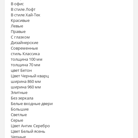
В офис
В стиле Лофт
В стиле Хай-Тек
Красивые
Левые
Правые
С глазком
Дизайнерские
Современные
стиль Классика
толщина 100 мм
толщина 70 мм
цвет Бетон
Цвет Черный кварц
ширина 860 мм
ширина 960 мм
Элитные
Без зеркала
Белые входные двери
Большие
Светлые
Серые
Цвет Антик Серебро
Цвет Белый ясень
Черные