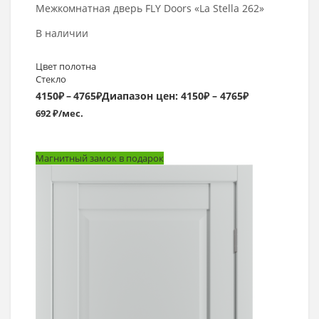
Межкомнатная дверь FLY Doors «La Stella 262»
В наличии
Цвет полотна
Стекло
4150
₽
–
4765
₽
Диапазон цен: 4150₽ – 4765₽
692 ₽/мес.
Магнитный замок в подарок
Выбрать >