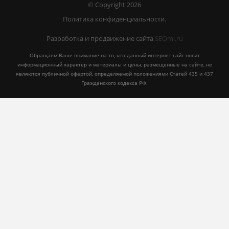
© Copyright 2026
Политика конфиденциальности.
Разработка и продвижение сайта
SEOmi.ru
Обращаем Ваше внимание на то, что данный интернет-сайт носит
информационный характер и материалы и цены, размещенные на сайте, не
являются публичной офертой, определяемой положениями Статей 435 и 437
Гражданского кодекса РФ.