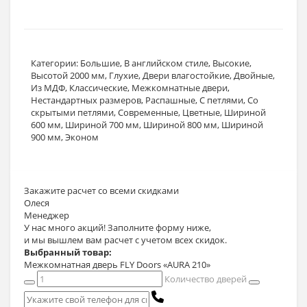
Категории:
Большие
,
В английском стиле
,
Высокие
,
Высотой 2000 мм
,
Глухие
,
Двери влагостойкие
,
Двойные
,
Из МДФ
,
Классические
,
Межкомнатные двери
,
Нестандартных размеров
,
Распашные
,
С петлями
,
Со
скрытыми петлями
,
Современные
,
Цветные
,
Шириной
600 мм
,
Шириной 700 мм
,
Шириной 800 мм
,
Шириной
900 мм
,
Эконом
Закажите расчет
со всеми скидками
Олеся
Менеджер
У нас много акций! Заполните форму ниже,
и мы вышлем вам расчет с учетом всех скидок.
Выбранный товар:
Межкомнатная дверь FLY Doors «AURA 210»
Количество дверей