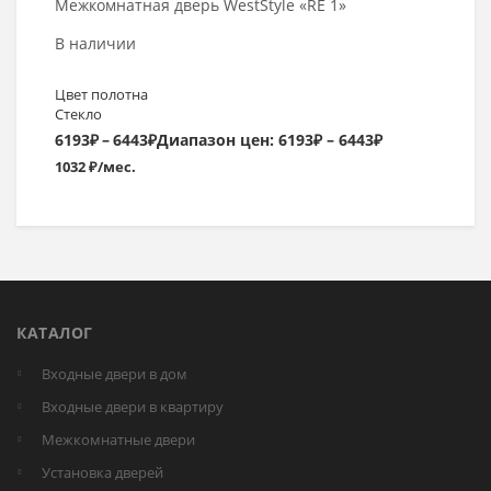
Межкомнатная дверь WestStyle «RE 1»
В наличии
Цвет полотна
Стекло
6193
₽
–
6443
₽
Диапазон цен: 6193₽ – 6443₽
1032 ₽/мес.
КАТАЛОГ
Входные двери в дом
Входные двери в квартиру
Межкомнатные двери
Установка дверей