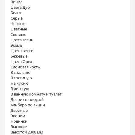
Винил
Цвета Дуб
Белые
Серые
Черные
Цветные
Светлые
Цвета ясень
Эмаль
Цвета венге
Бежевые
Цвета Орех
Слоновая кость
В спальню
В гостиную
На кухню
В детскую
В ванную комнату и туалет
Двери со скидкой
Альберо по акции
Двойные
Эконом
Новинки
Высокие
Высотой 2300 мм