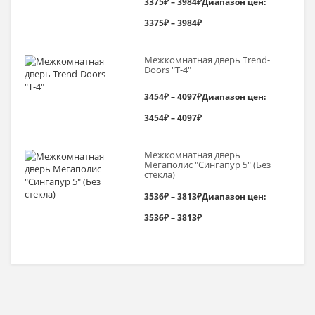
3375
₽
–
3984
₽
Диапазон цен:
3375₽ – 3984₽
Межкомнатная дверь Trend-
Doоrs "Т-4"
3454
₽
–
4097
₽
Диапазон цен:
3454₽ – 4097₽
Межкомнатная дверь
Мегаполис "Сингапур 5" (Без
стекла)
3536
₽
–
3813
₽
Диапазон цен:
3536₽ – 3813₽