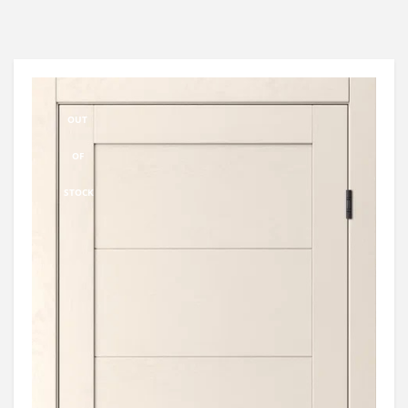
OUT
OF
STOCK