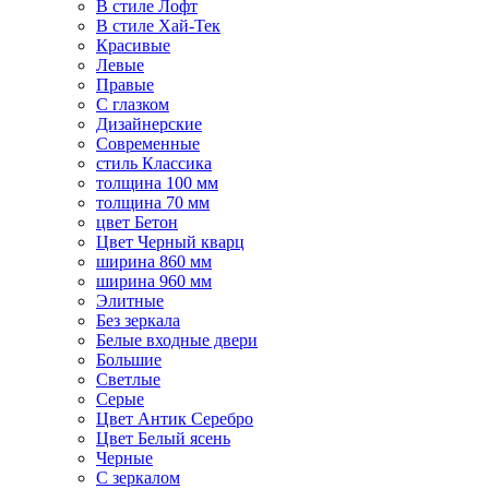
В стиле Лофт
В стиле Хай-Тек
Красивые
Левые
Правые
С глазком
Дизайнерские
Современные
стиль Классика
толщина 100 мм
толщина 70 мм
цвет Бетон
Цвет Черный кварц
ширина 860 мм
ширина 960 мм
Элитные
Без зеркала
Белые входные двери
Большие
Светлые
Серые
Цвет Антик Серебро
Цвет Белый ясень
Черные
С зеркалом