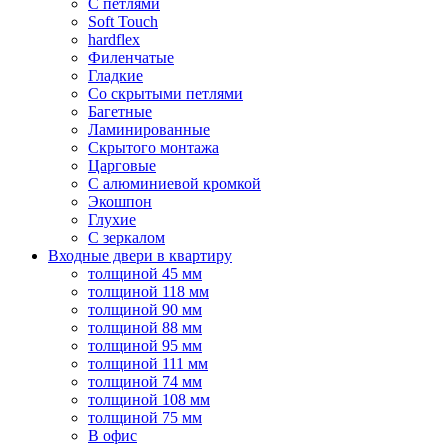
С петлями
Soft Touch
hardflex
Филенчатые
Гладкие
Со скрытыми петлями
Багетные
Ламинированные
Скрытого монтажа
Царговые
С алюминиевой кромкой
Экошпон
Глухие
С зеркалом
Входные двери в квартиру
толщиной 45 мм
толщиной 118 мм
толщиной 90 мм
толщиной 88 мм
толщиной 95 мм
толщиной 111 мм
толщиной 74 мм
толщиной 108 мм
толщиной 75 мм
В офис