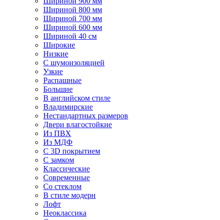
Шириной 900 мм
Шириной 800 мм
Шириной 700 мм
Шириной 600 мм
Шириной 40 см
Широкие
Низкие
С шумоизоляцией
Узкие
Распашные
Большие
В английском стиле
Владимирские
Нестандартных размеров
Двери влагостойкие
Из ПВХ
Из МДФ
С 3D покрытием
С замком
Классические
Современные
Со стеклом
В стиле модерн
Лофт
Неоклассика