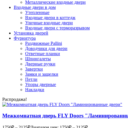
Металлические входные двери
Входные двери в дом
Утепленные
Входные двери в коттедж
Уличные входные двери
Входные двери с терморазрывом
Установка дверей
Фурнитура
Раздвижные Pallini
Доводчики для двери
Ответные планки
Шпингалеты
Дверные ручки
Завертки
Замки и защелки
Петли
Упоры дверные
Накладки
Распродажа!
Межкомнатная дверь FLY Doors "Ламинированн
1750
₽
–
2125
₽
Диапазон цен: 1750₽ – 2125₽