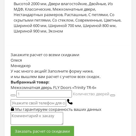
Высотой 2000 мм
,
Двери влагостойкие
,
Двойные
,
Из
МДФ
,
Классические
,
Межкомнатные двери
,
Нестандартных размеров
,
Распашные
,
С петлями
,
Со
скрытыми петлями
,
Со стеклом
,
Современные
,
Цветные
,
Шириной 600 мм
,
Шириной 700 мм
,
Шириной 800 мм
,
Шириной 900 мм
,
Эконом
Закажите расчет
со всеми скидками
Олеся
Менеджер
У нас много акций! Заполните форму ниже,
и мы вышлем вам расчет с учетом всех скидок.
Выбранный товар:
Межкомнатная дверь FLY Doors «Trinity TR-6»
Количество дверей
Мы гарантируем сохранность ваших данных
Заказать расчет со скидками