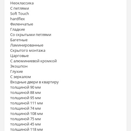
Неоклассика
С петлями
Soft Touch
hardflex
Филенчатые
Гладкие
Со скрытыми петлями
Багетные
Ламинированные
Скрытого монтажа
Царговые
С алюминиевой кромкой
Экошпон
Глухие
С зеркалом
Входные двери в квартиру
толщиной 90 мм
толщиной 88 мм
толщиной 95 мм
толщиной 111 мм
толщиной 74 мм
толщиной 108 мм
толщиной 75 мм
толщиной 45 мм
толщиной 118 мм