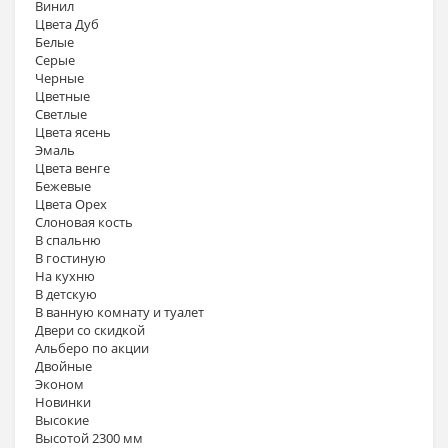
Винил
Цвета Дуб
Белые
Серые
Черные
Цветные
Светлые
Цвета ясень
Эмаль
Цвета венге
Бежевые
Цвета Орех
Слоновая кость
В спальню
В гостиную
На кухню
В детскую
В ванную комнату и туалет
Двери со скидкой
Альберо по акции
Двойные
Эконом
Новинки
Высокие
Высотой 2300 мм