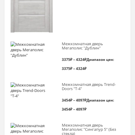
Межкомнатная дверь
Мегаполис "Дублин"
3375
₽
–
4324
₽
Диапазон цен:
3375₽ – 4324₽
Межкомнатная дверь Trend-
Doоrs "Т-4"
3454
₽
–
4097
₽
Диапазон цен:
3454₽ – 4097₽
Межкомнатная дверь
Мегаполис "Сингапур 5" (Без
стекла)