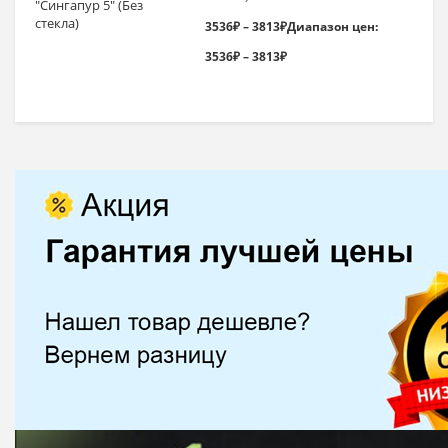
3536
₽
–
3813
₽
Диапазон цен:
3536₽ – 3813₽