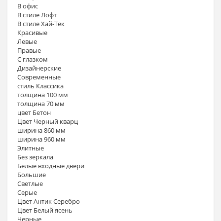
В офис
В стиле Лофт
В стиле Хай-Тек
Красивые
Левые
Правые
С глазком
Дизайнерские
Современные
стиль Классика
толщина 100 мм
толщина 70 мм
цвет Бетон
Цвет Черный кварц
ширина 860 мм
ширина 960 мм
Элитные
Без зеркала
Белые входные двери
Большие
Светлые
Серые
Цвет Антик Серебро
Цвет Белый ясень
Черные