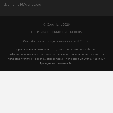
dverhome86@yandex.ru
© Copyright 2026
Политика конфиденциальности.
Разработка и продвижение сайта
SEOmi.ru
Обращаем Ваше внимание на то, что данный интернет-сайт носит
информационный характер и материалы и цены, размещенные на сайте, не
являются публичной офертой, определяемой положениями Статей 435 и 437
Гражданского кодекса РФ.