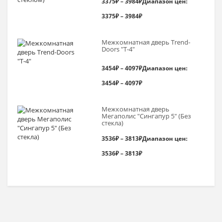
3375
₽
–
3984
₽
Диапазон цен:
3375₽ – 3984₽
Межкомнатная дверь Trend-
Doоrs "Т-4"
3454
₽
–
4097
₽
Диапазон цен:
3454₽ – 4097₽
Межкомнатная дверь
Мегаполис "Сингапур 5" (Без
стекла)
3536
₽
–
3813
₽
Диапазон цен:
3536₽ – 3813₽