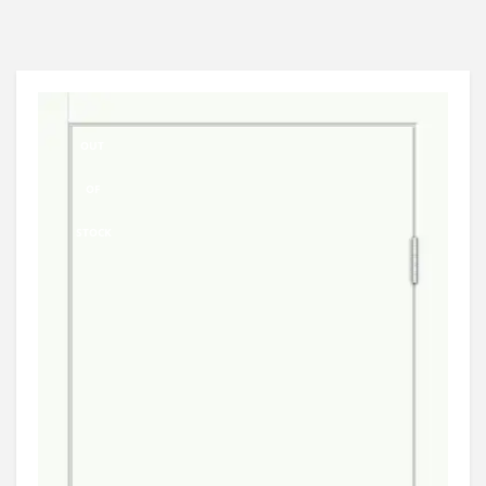
OUT
OF
STOCK