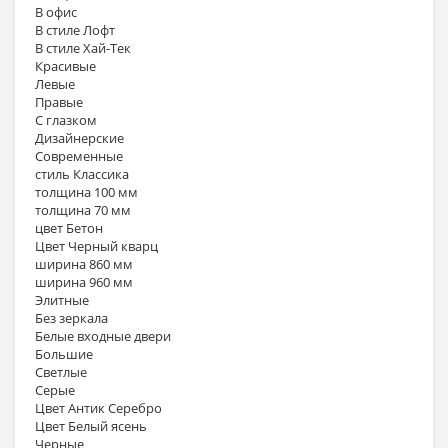
В офис
В стиле Лофт
В стиле Хай-Тек
Красивые
Левые
Правые
С глазком
Дизайнерские
Современные
стиль Классика
толщина 100 мм
толщина 70 мм
цвет Бетон
Цвет Черный кварц
ширина 860 мм
ширина 960 мм
Элитные
Без зеркала
Белые входные двери
Большие
Светлые
Серые
Цвет Антик Серебро
Цвет Белый ясень
Черные