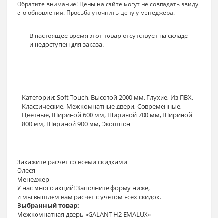
Обратите внимание! Цены на сайте могут не совпадать ввиду
его обновления. Просьба уточнить цену у менеджера.
В настоящее время этот товар отсутствует на складе
и недоступен для заказа.
Категории:
Soft Touch
,
Высотой 2000 мм
,
Глухие
,
Из ПВХ
,
Классические
,
Межкомнатные двери
,
Современные
,
Цветные
,
Шириной 600 мм
,
Шириной 700 мм
,
Шириной
800 мм
,
Шириной 900 мм
,
Экошпон
Закажите расчет
со всеми скидками
Олеся
Менеджер
У нас много акций! Заполните форму ниже,
и мы вышлем вам расчет с учетом всех скидок.
Выбранный товар:
Межкомнатная дверь «GALANT H2 EMALUX»