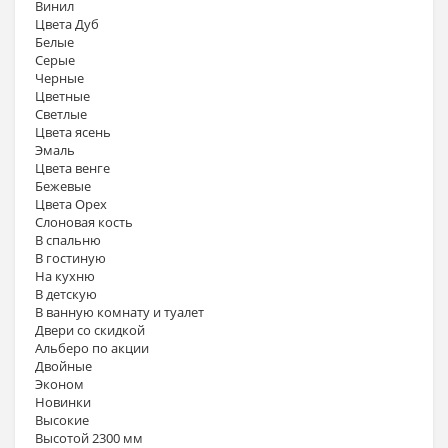
Винил
Цвета Дуб
Белые
Серые
Черные
Цветные
Светлые
Цвета ясень
Эмаль
Цвета венге
Бежевые
Цвета Орех
Слоновая кость
В спальню
В гостиную
На кухню
В детскую
В ванную комнату и туалет
Двери со скидкой
Альберо по акции
Двойные
Эконом
Новинки
Высокие
Высотой 2300 мм