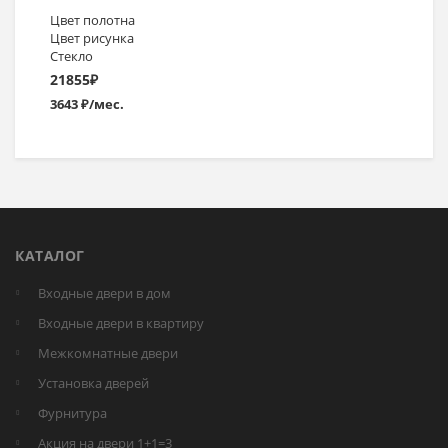
Цвет полотна
Цвет рисунка
Стекло
21855
₽
3643 ₽/мес.
КАТАЛОГ
Входные двери в дом
Входные двери в квартиру
Межкомнатные двери
Установка дверей
Фурнитура
Акция на двери 1+1=3