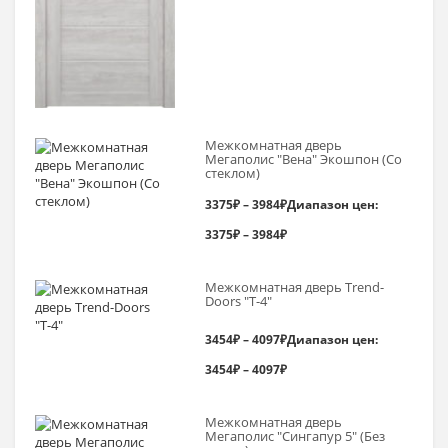
Межкомнатная дверь
Мегаполис "Вена" Экошпон (Со
стеклом)
3375
₽
–
3984
₽
Диапазон цен:
3375₽ – 3984₽
Межкомнатная дверь Trend-
Doоrs "Т-4"
3454
₽
–
4097
₽
Диапазон цен:
3454₽ – 4097₽
Межкомнатная дверь
Мегаполис "Сингапур 5" (Без