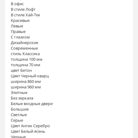
В офис
В стиле Лофт
В стиле Хай-Тек
Красивые
Левые
Правые
С глазком
Дизайнерские
Современные
стиль Классика
толщина 100 мм
толщина 70 мм
цвет Бетон
Цвет Черный кварц
ширина 860 мм
ширина 960 мм
Элитные
Без зеркала
Белые входные двери
Большие
Светлые
Серые
Цвет Антик Серебро
Цвет Белый ясень
Черные