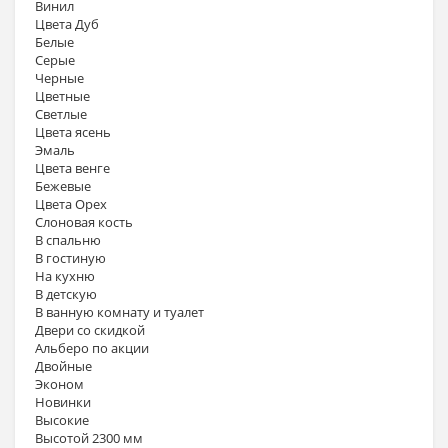
Винил
Цвета Дуб
Белые
Серые
Черные
Цветные
Светлые
Цвета ясень
Эмаль
Цвета венге
Бежевые
Цвета Орех
Слоновая кость
В спальню
В гостиную
На кухню
В детскую
В ванную комнату и туалет
Двери со скидкой
Альберо по акции
Двойные
Эконом
Новинки
Высокие
Высотой 2300 мм