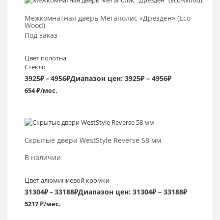
Межкомнатная дверь Мегаполис «Дрезден» (Eco-
Wood)
Под заказ
Цвет полотна
Стекло
3925
₽
–
4956
₽
Диапазон цен: 3925₽ – 4956₽
654 ₽/мес.
Выбрать >
Скрытые двери WestStyle Reverse 58 мм
В наличии
Цвет алюминиевой кромки
31304
₽
–
33188
₽
Диапазон цен: 31304₽ – 33188₽
5217 ₽/мес.