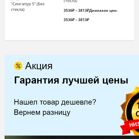
стекла)
3536
₽
–
3813
₽
Диапазон цен:
3536₽ – 3813₽