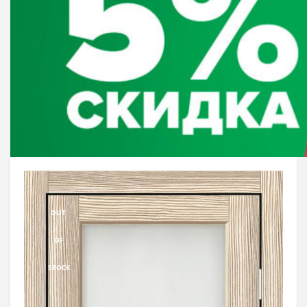
OUT
OF
STOCK