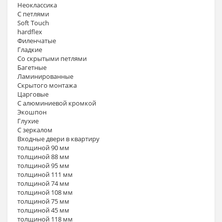
Неоклассика
С петлями
Soft Touch
hardflex
Филенчатые
Гладкие
Со скрытыми петлями
Багетные
Ламинированные
Скрытого монтажа
Царговые
С алюминиевой кромкой
Экошпон
Глухие
С зеркалом
Входные двери в квартиру
толщиной 90 мм
толщиной 88 мм
толщиной 95 мм
толщиной 111 мм
толщиной 74 мм
толщиной 108 мм
толщиной 75 мм
толщиной 45 мм
толщиной 118 мм