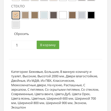
СТЕКЛО
Сбросить
В корзину
Категории:
Бежевые
,
Большие
,
В ванную комнату и
туалет
,
Высокие
,
Высотой 2000 мм
,
Двери влагостойкие
,
Двойные
,
Из МДФ
,
Из ПВХ
,
Классические
,
Межкомнатные двери
,
На кухню
,
Распашные
,
С
зеркалом
,
С петлями
,
Со скрытыми петлями
,
Со стеклом
,
Современные
,
Цвета венге
,
Цвета Дуб
,
Цвета Орех
,
Цвета ясень
,
Цветные
,
Шириной 600 мм
,
Шириной 700
мм
,
Шириной 800 мм
,
Шириной 900 мм
,
Эконом
,
Экошпон