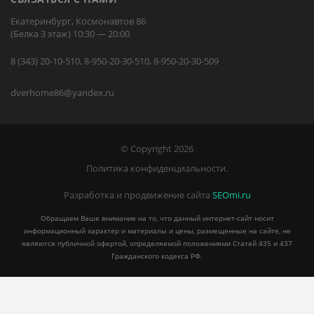
Екатеринбург, Космонавтов 86
(Белка 3 этаж) 10:30 — 20:00
8 (343) 20-10-510, 8-950-20-30-510, 8-950-20-30-509
dverhome86@yandex.ru
© Copyright 2026
Политика конфиденциальности.
Разработка и продвижение сайта
SEOmi.ru
Обращаем Ваше внимание на то, что данный интернет-сайт носит
информационный характер и материалы и цены, размещенные на сайте, не
являются публичной офертой, определяемой положениями Статей 435 и 437
Гражданского кодекса РФ.