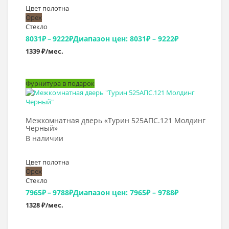
Цвет полотна
Орех
Стекло
8031
₽
–
9222
₽
Диапазон цен: 8031₽ – 9222₽
1339 ₽/мес.
Фурнитура в подарок
Выбрать >
Межкомнатная дверь «Турин 525АПС.121 Молдинг
Черный»
В наличии
Цвет полотна
Орех
Стекло
7965
₽
–
9788
₽
Диапазон цен: 7965₽ – 9788₽
1328 ₽/мес.