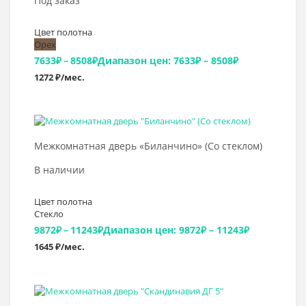
Под заказ
Цвет полотна
Орех
7633
₽
–
8508
₽
Диапазон цен: 7633₽ – 8508₽
1272 ₽/мес.
Выбрать >
Межкомнатная дверь «Биланчино» (Со стеклом)
В наличии
Цвет полотна
Стекло
9872
₽
–
11243
₽
Диапазон цен: 9872₽ – 11243₽
1645 ₽/мес.
Выбрать >