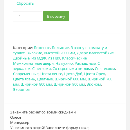
Сбросить
В корзину
Категории:
Бежевые
,
Большие
,
В ванную комнату и
туалет
,
Высокие
,
Высотой 2000 мм
,
Двери влагостойкие
,
Двойные
,
Из МДФ
,
Из ПВХ
,
Классические
,
Межкомнатные двери
,
На кухню
,
Распашные
,
С
зеркалом
,
С петлями
,
Со скрытыми петлями
,
Со стеклом
,
Современные
,
Цвета венге
,
Цвета Дуб
,
Цвета Орех
,
Цвета ясень
,
Цветные
,
Шириной 600 мм
,
Шириной 700
мм
,
Шириной 800 мм
,
Шириной 900 мм
,
Эконом
,
Экошпон
Закажите расчет
со всеми скидками
Олеся
Менеджер
У нас много акций! Заполните форму ниже,