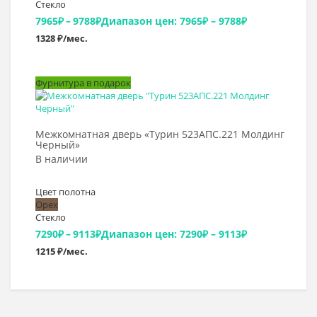
Стекло
7965
₽
–
9788
₽
Диапазон цен: 7965₽ – 9788₽
1328 ₽/мес.
Фурнитура в подарок
Выбрать >
Межкомнатная дверь «Турин 523АПС.221 Молдинг
Черный»
В наличии
Цвет полотна
Орех
Стекло
7290
₽
–
9113
₽
Диапазон цен: 7290₽ – 9113₽
1215 ₽/мес.