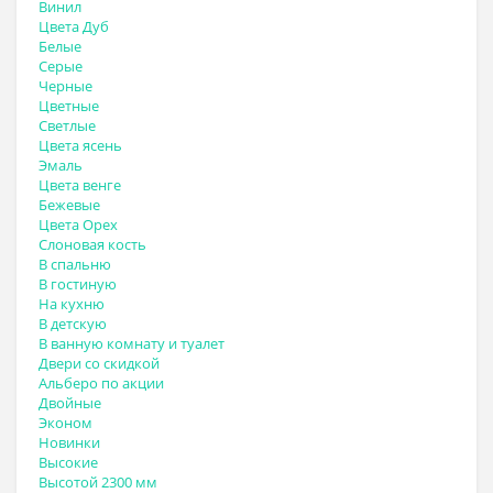
Винил
Цвета Дуб
Белые
Серые
Черные
Цветные
Светлые
Цвета ясень
Эмаль
Цвета венге
Бежевые
Цвета Орех
Слоновая кость
В спальню
В гостиную
На кухню
В детскую
В ванную комнату и туалет
Двери со скидкой
Альберо по акции
Двойные
Эконом
Новинки
Высокие
Высотой 2300 мм