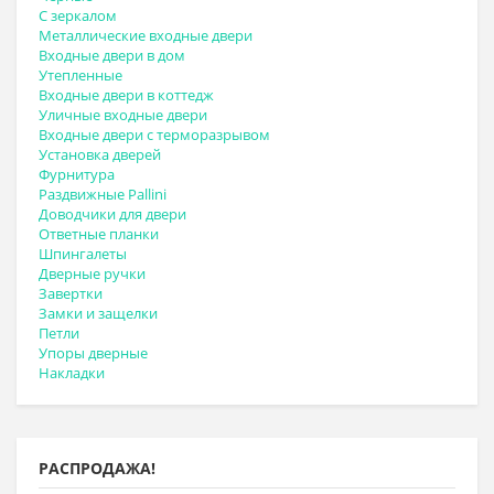
С зеркалом
Металлические входные двери
Входные двери в дом
Утепленные
Входные двери в коттедж
Уличные входные двери
Входные двери с терморазрывом
Установка дверей
Фурнитура
Раздвижные Pallini
Доводчики для двери
Ответные планки
Шпингалеты
Дверные ручки
Завертки
Замки и защелки
Петли
Упоры дверные
Накладки
РАСПРОДАЖА!