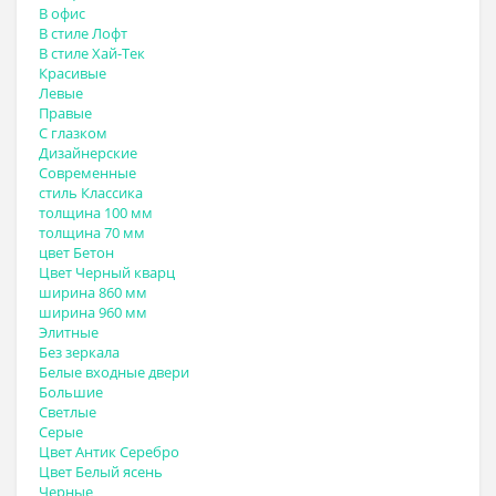
В офис
В стиле Лофт
В стиле Хай-Тек
Красивые
Левые
Правые
С глазком
Дизайнерские
Современные
стиль Классика
толщина 100 мм
толщина 70 мм
цвет Бетон
Цвет Черный кварц
ширина 860 мм
ширина 960 мм
Элитные
Без зеркала
Белые входные двери
Большие
Светлые
Серые
Цвет Антик Серебро
Цвет Белый ясень
Черные