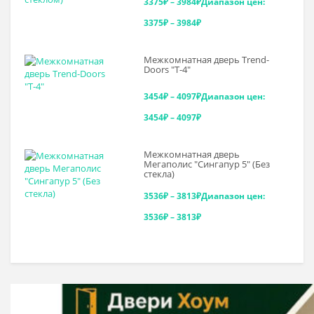
3375
₽
–
3984
₽
Диапазон цен:
3375₽ – 3984₽
Межкомнатная дверь Trend-
Doоrs "Т-4"
3454
₽
–
4097
₽
Диапазон цен:
3454₽ – 4097₽
Межкомнатная дверь
Мегаполис "Сингапур 5" (Без
стекла)
3536
₽
–
3813
₽
Диапазон цен:
3536₽ – 3813₽