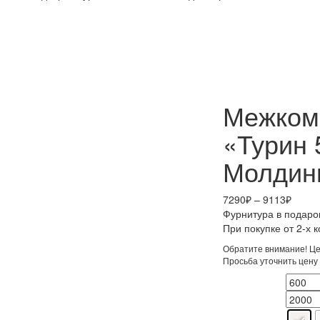
Межком
«Турин
Молдин
Диапа
7290
₽
–
9113
₽
цен:
Фурнитура в подаро
7290₽
При покупке от 2-х 
–
Обратите внимание! Цен
9113₽
Просьба уточнить цену
Ширина, мм
Высота, мм