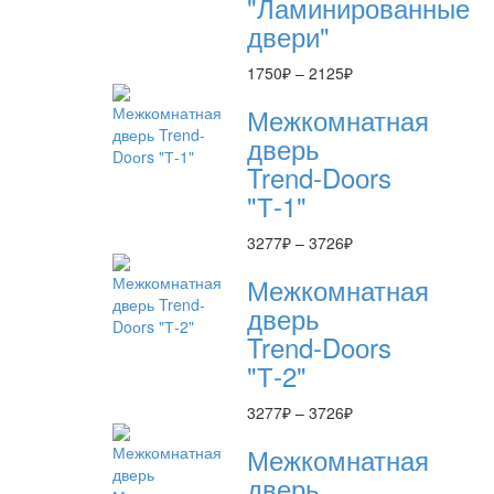
"Ламинированные
двери"
Диапазон
1750
₽
–
2125
₽
цен:
Межкомнатная
1750₽
–
дверь
2125₽
Trend-Doоrs
"Т-1"
Диапазон
3277
₽
–
3726
₽
цен:
Межкомнатная
3277₽
–
дверь
3726₽
Trend-Doоrs
"Т-2"
Диапазон
3277
₽
–
3726
₽
цен:
Межкомнатная
3277₽
–
дверь