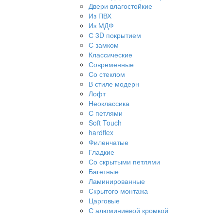
Двери влагостойкие
Из ПВХ
Из МДФ
С 3D покрытием
С замком
Классические
Современные
Со стеклом
В стиле модерн
Лофт
Неоклассика
С петлями
Soft Touch
hardflex
Филенчатые
Гладкие
Со скрытыми петлями
Багетные
Ламинированные
Скрытого монтажа
Царговые
С алюминиевой кромкой