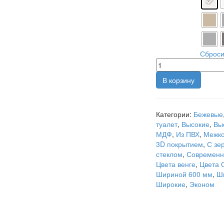
Цвет полотна
Стекло
Сброси
В корзину
Категории:
Бежевые
туалет
,
Высокие
,
Вы
МДФ
,
Из ПВХ
,
Межко
3D покрытием
,
С зе
стеклом
,
Современ
Цвета венге
,
Цвета 
Шириной 600 мм
,
Ш
Широкие
,
Эконом