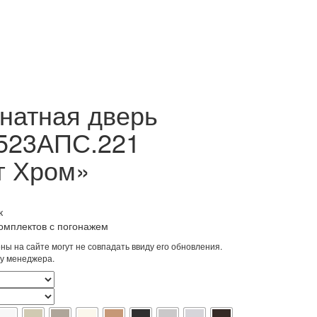
натная дверь
 523АПС.221
г Хром»
зон
к
комплектов с погонажем
ы на сайте могут не совпадать ввиду его обновления.
 у менеджера.