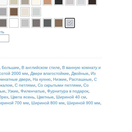
ть
,
Большие
,
В английском стиле
,
В ванную комнату и
сотой 2000 мм
,
Двери влагостойкие
,
Двойные
,
Из
мнатные двери
,
На кухню
,
Низкие
,
Распашные
,
С
ркалом
,
С петлями
,
Со скрытыми петлями
,
Со
ные
,
Узкие
,
Филенчатые
,
Фурнитура в подарок
,
Орех
,
Цвета ясень
,
Цветные
,
Шириной 40 см
,
ириной 700 мм
,
Шириной 800 мм
,
Шириной 900 мм
,